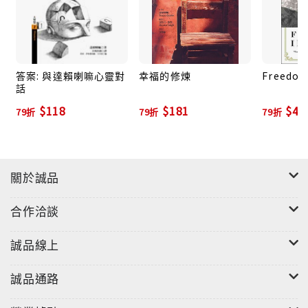
答案: 與達賴喇嘛心靈對
幸福的修煉
Freedom 
話
$118
$181
$49
79折
79折
79折
關於誠品
合作洽談
誠品線上
誠品通路