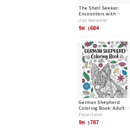
The Shell Seeker:
Encounters with
Thirty Seashells
Juli Berwald
9
684
折
German Shepherd
Coloring Book: Adult
Coloring Book, Dog
Paperland
Lover Gifts, Mandala
9
787
折
Coloring Pages