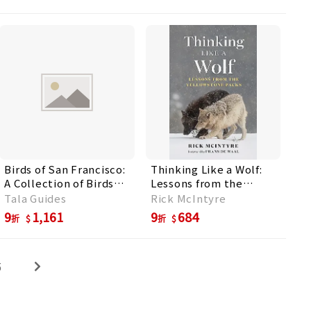
Birds of San Francisco:
Thinking Like a Wolf:
A Collection of Birds
Lessons from the
Found Around San
Yellowstone Packs
Tala Guides
Rick McIntyre
Francisco
9
1,161
9
684
折
折
5