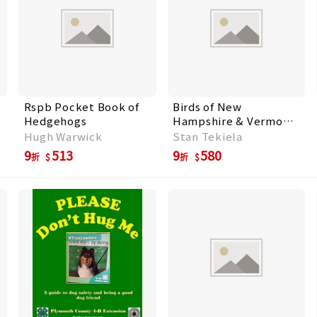
Rspb Pocket Book of
Birds of New
Hedgehogs
Hampshire & Vermont
Field Guide
Hugh Warwick
Stan Tekiela
9
513
9
580
折
折