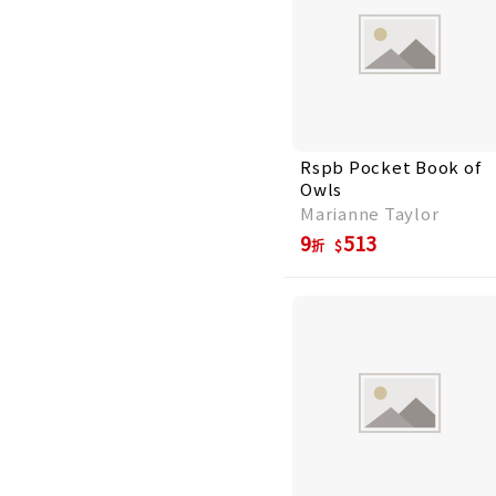
Rspb Pocket Book of
Owls
Marianne Taylor
9
513
折