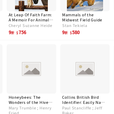
At Leap Of Faith Farm:
Mammals of the
A Memoir For Animal
Midwest Field Guide
Lovers
Cheryl Suzanne Heide
Stan Tekiela
9
756
9
580
折
折
Honeybees: The
Collins British Bird
Wonders of the Hive
Identifier: Easily Name
and How to Help Them
All Species Using Only
Mary Trumble ; Henry
Paul Stancliffe ; Jeff
Thrive
5 Features with the 5
Fried
Baker