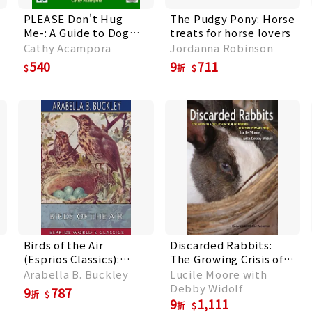
PLEASE Don't Hug
The Pudgy Pony: Horse
Me-: A Guide to Dog
treats for horse lovers
Safety and Being a
Cathy Acampora
Jordanna Robinson
Good Dog Friend
540
9
711
折
Birds of the Air
Discarded Rabbits:
(Esprios Classics):
The Growing Crisis of
Illustrated by Fairfax
Abandoned Rabbits
Arabella B. Buckley
Lucile Moore with
Muckler
and How We Can Help
Debby Widolf
9
787
折
9
1,111
折