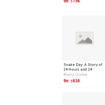
9
756
折
Snake Day: A Story of
24 Hours and 24
Serpentine Lives
Marty Crump
9
616
折