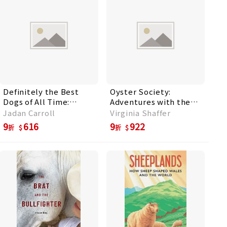
Definitely the Best
Oyster Society:
Dogs of All Time:
Adventures with the
Amazing, Astounding,
Shellfishly Motivated
Jadan Carroll
Virginia Shaffer
and Heartwarming
9
616
9
922
折
折
Stories of Historical,
Mythical, and Real
Dogs from Around the
World