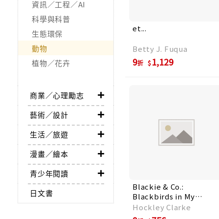
資訊／工程／AI
科學與科普
et...
生態環保
動物
Betty J. Fuqua
9
1,129
植物／花卉
折
商業／心理勵志
藝術／設計
生活／旅遊
漫畫／繪本
青少年閱讀
Blackie & Co.:
日文書
Blackbirds in My
Garden
Hockley Clarke