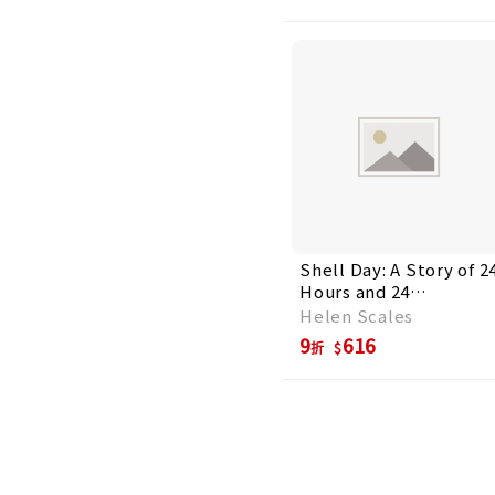
Shell Day: A Story of 2
Hours and 24
Molluscan Lives
Helen Scales
9
616
折