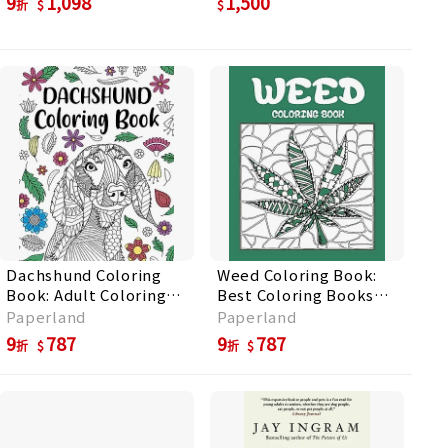
9
1,098
1,500
折
Lives
Dachshund Coloring
Weed Coloring Book:
Book: Adult Coloring
Best Coloring Books
Book, Dog Lover Gifts,
for Adults Who are
Paperland
Paperland
Floral Mandala
Stoner or Smoker
9
787
9
787
折
折
Coloring Pages