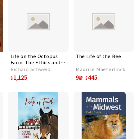
Life on the Octopus
The Life of the Bee
Farm: The Ethics and
Future of Growing the
Richard Schweid
Maurice Maeterlinck
World's Most
1,125
9
445
折
Intelligent
Invertebrate