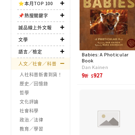
⭐本月TOP 100
📌熱搜關鍵字
誠品線上外文報
文學
語言／檢定
Babies: A Photicular
Book
人文／社會／科普
Dan Kainen
人社科普新書到貨！
9
927
折
歷史／回憶錄
哲學
文化評論
社會科學
政治／法律
教育／學習