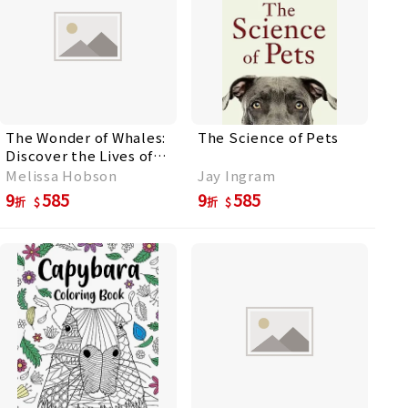
The Wonder of Whales:
The Science of Pets
Discover the Lives of
Earth's Most Majestic
Melissa Hobson
Jay Ingram
Giants
9
585
9
585
折
折