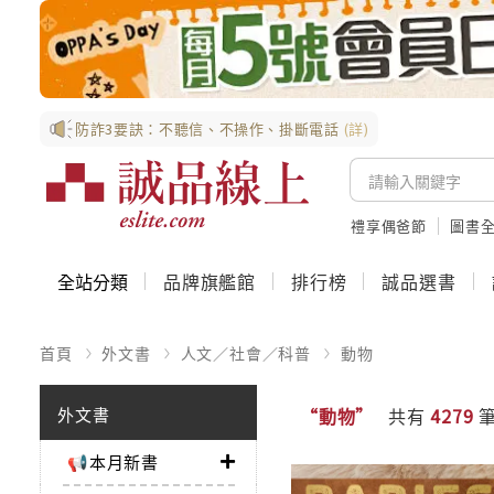
防詐3要訣：不聽信、不操作、掛斷電話
(詳)
禮享偶爸節
圖書全
全站分類
品牌旗艦館
排行榜
誠品選書
首頁
外文書
人文／社會／科普
動物
外文書
“動物”
共有
4279
筆
📢本月新書