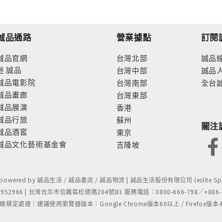
誠品通路
營業據點
訂閱
誠品官網
台灣北部
誠品
迷
誠品
台灣中部
誠品
誠品電影院
台灣南部
全台
誠品畫廊
台灣東部
誠品展演
香港
誠品行旅
蘇州
關注
誠品酒窖
東京
誠品文化藝術基金會
吉隆坡
- powered by 誠品生活 / 誠品書店 / 誠品物流 | 誠品生活股份有限公司 (eslite Spect
52966 | 台灣台北市信義區松德路204號B1 服務電話：0800-666-798／+886-2-
處理｜建議使用瀏覽器版本：Google Chrome版本60以上 / Firefox版本48以上