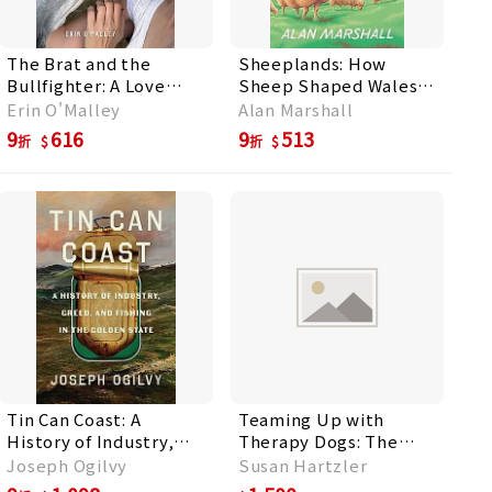
The Brat and the
Sheeplands: How
Bullfighter: A Love
Sheep Shaped Wales
Story
and the World
Erin O'Malley
Alan Marshall
9
616
9
513
折
折
Tin Can Coast: A
Teaming Up with
History of Industry,
Therapy Dogs: The
Greed, and Fishing in
Bond, the Skills, the
Joseph Ogilvy
Susan Hartzler
the Golden State
Work That Transforms