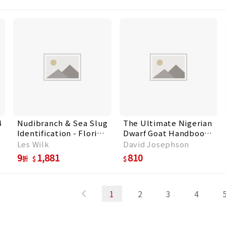
4
Nudibranch & Sea Slug
The Ultimate Nigerian
Identification - Florida
Dwarf Goat Handbook:
Caribbean Bahamas
Comprehensive Guide
Les Wilk
David Josephson
to Housing, Feeding,
9
1,881
810
折
Breeding, Health Care,
Milk Production, and
Successful Herd
1
2
3
4
Manage