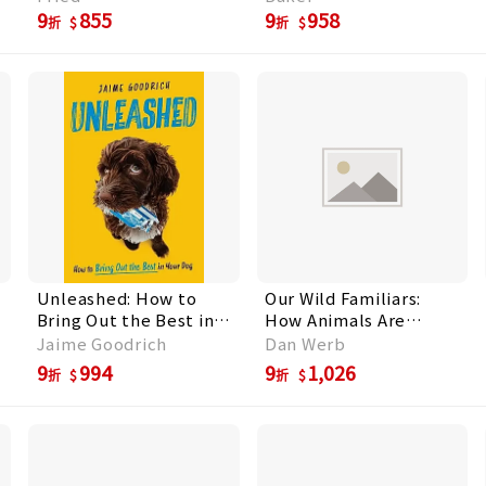
Id Method
9
855
9
958
折
折
Unleashed: How to
Our Wild Familiars:
Bring Out the Best in
How Animals Are
Your Dog
Adapting to Cities and
Jaime Goodrich
Dan Werb
Reshaping the Natural
9
994
9
1,026
折
折
World