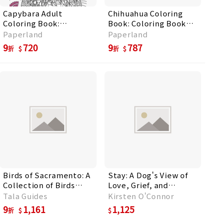
Capybara Adult
Chihuahua Coloring
Coloring Book:
Book: Coloring Book
Capybara Owner Gift,
for Adults, Chihuahua
Paperland
Paperland
Floral Mandala
Lover Gift, Animal
9
720
9
787
折
折
Coloring Pages,
Coloring Book
Doodle Animal
Kingdom
Birds of Sacramento: A
Stay: A Dog's View of
Collection of Birds
Love, Grief, and
Found Around
Ordinary Days
Tala Guides
Kirsten O'Connor
Sacramento
9
1,161
1,125
折