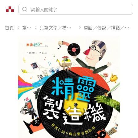
首頁
童書
兒童文學／橋樑書
童話／傳說／神話／寓言