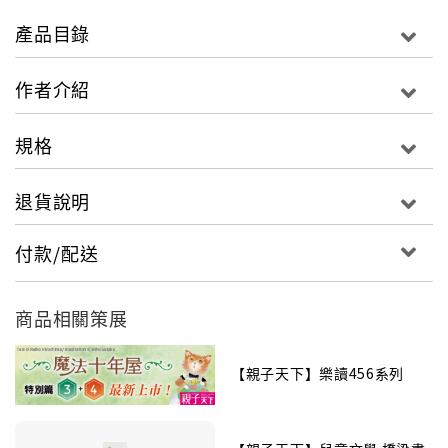
辭典跳起肚皮舞，身上的字詞開始「基因重組」，無數
產品目錄
新詞條就此誕生：
作者介紹
音樂爆米花、歌聲飛彈、音符島、鱷魚鼓手、五線譜海
洋……
規格
超人氣兒文作家林世仁大玩文字遊戲，翻轉字詞新用
退貨說明
法，運用自創的故事寫作公式，混搭自己熱愛的黑膠音
樂；當不同類型的音樂流瀉，故事靈感就像瀑布一樣從
付款/配送
作者腦中傾瀉而出……
本書有如作者的故事發想創作書，有起源、有歷程、有
商品相關策展
故事，可拆分閱讀，也可合併欣賞；看作者如何思考一
個新點子，重組現有的元素後轉化為美妙的故事，是一
【親子天下】樂讀456系列
本結合創作、故事、音樂等形式，極具實驗精神的新型
童話！