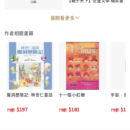
【親子天下】兒童文學.橋梁書
展開看更多
作者相關書籍
魔洞歷險記: 林世仁童話
十一個小紅帽
宇宙．魔
$197
$181
$18
79折
79折
79折