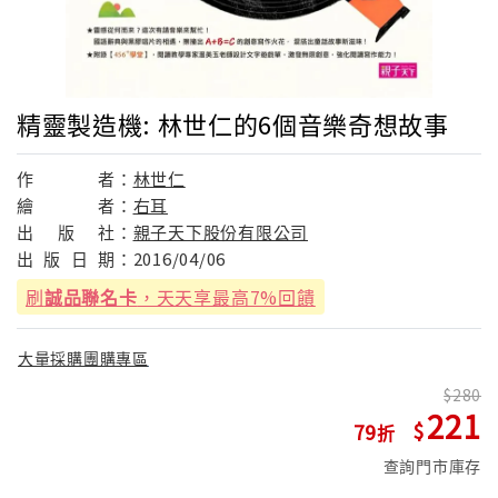
精靈製造機: 林世仁的6個音樂奇想故事
作
者：
林世仁
繪
者：
右耳
出
版
社：
親子天下股份有限公司
出
版
日
期：
2016/04/06
刷
誠品聯名卡
，天天享最高7%回饋
大量採購團購專區
280
221
79
查詢門市庫存