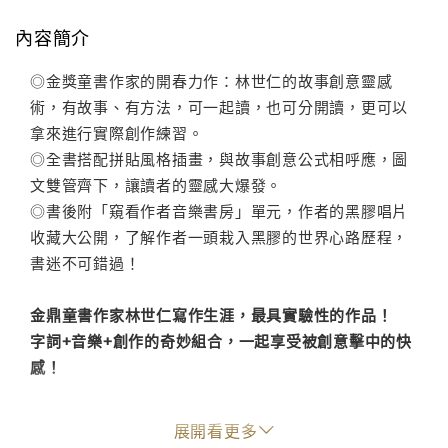
內容簡介
◎金獎童書作家的開春力作：林世仁的故事創意靈感
術，有故事、有方法，可一起讀，也可分開讀，更可以
拿來進行實際創作練習。
◎全書搭配拼貼風格插畫，與故事創意公式相呼應，圖
文雙管齊下，讓讀者的靈感大爆發。
◎書後附「窺看作者音樂書房」單元，作者的黑膠唱片
收藏大公開，了解作者一頭栽入黑膠的世界心路歷程，
書迷不可錯過！
金鼎童書作家林世仁寫作生涯，最具實驗性的作品！
字詞+音樂+創作的奇妙組合，一起享受被創意擊中的快
感！
黑膠唱片在唱盤就定位，音樂在空中竄流，不可思議的
展開看更多
事情發生了……