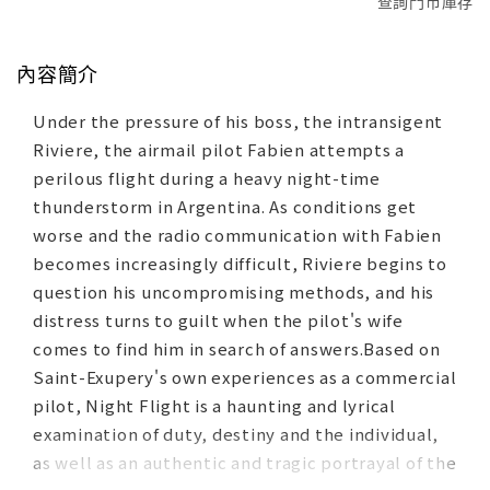
查詢門市庫存
內容簡介
Under the pressure of his boss, the intransigent
Riviere, the airmail pilot Fabien attempts a
perilous flight during a heavy night-time
thunderstorm in Argentina. As conditions get
worse and the radio communication with Fabien
becomes increasingly difficult, Riviere begins to
question his uncompromising methods, and his
distress turns to guilt when the pilot's wife
comes to find him in search of answers.Based on
Saint-Exupery's own experiences as a commercial
pilot, Night Flight is a haunting and lyrical
examination of duty, destiny and the individual,
as well as an authentic and tragic portrayal of the