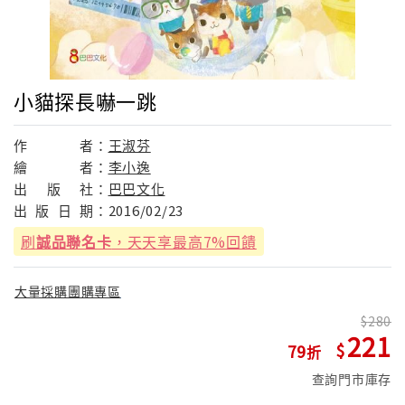
小貓探長嚇一跳
作
者：
王淑芬
繪
者：
李小逸
出
版
社：
巴巴文化
出
版
日
期：
2016/02/23
刷
誠品聯名卡
，天天享最高7%回饋
大量採購團購專區
280
221
79
查詢門市庫存