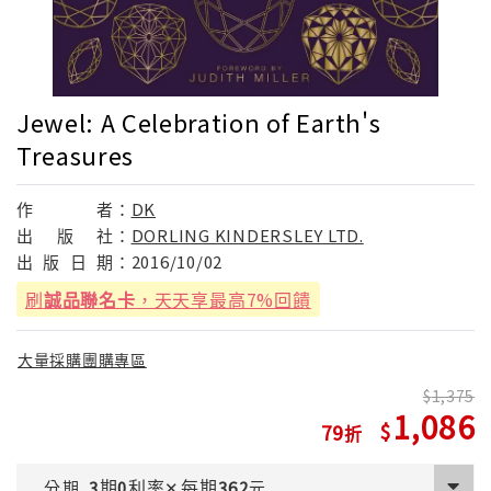
Jewel: A Celebration of Earth's
Treasures
作
者：
DK
出
版
社：
DORLING KINDERSLEY LTD.
出
版
日
期：
2016/10/02
刷
誠品聯名卡
，天天享最高7%回饋
大量採購團購專區
1,375
1,086
79
期
利率
每期
分期
3
0
✕
362
元