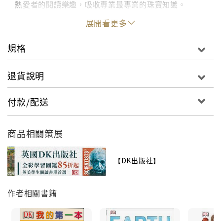
熱愛者的閱讀樂趣，吸收專業最專業的珠寶知識。
Celebrate the most dazzling jewels on Earth with
展開看更多
Jewel, the most glamorous guide to jewellery,
gems, and minerals.Jewel is a lavish look at
規格
precious stones, organic gems, and precious
metals. Discover gemstones from agate to
退貨說明
zoisite, take an up-close look at the world's
most extravagant and famous jewellery, and
付款/配送
immerse yourself in the incredible stories behind
famous gems including the stunning Koh-i-Noor,
商品相關策展
the exquisite Fabergé eggs, and the mysterious
Hope diamond.Packed with spectacular
photography, intriguing history, and fascinating
【DK出版社】
real-life stories, Jewel is the most sumptuous
celebration of the treasures of the Earth and the
作者相關書籍
perfect gift for anyone looking for a little
glamour.