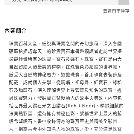
查詢門市庫存
內容簡介
珠寶百科大全，細說與珠寶之間的奇幻旅程，深入各國
礦區挖掘巧奪天工的珍貴寶石本書帶領讀者走訪世界探
尋最珍貴稀有的珠寶、寶石及礦石。珠寶、寶石是由大
自然留給人類最美的禮物，在珠寶色彩繽紛的世界裡，
感受大自然的神秘魔力，認識珠寶，善用珠寶去裝飾及
配戴，成就個人美學。從瑪瑙、祖母綠、紅寶石、綠松
石及黝簾石，深入理解世界上最奢華及知名的珠寶，透
過珠寶魅力，發掘寶石背後動人的故事與典故。內容包
括世界最大鑽石光之山鑽石(Koh-i-Noor)、精緻細膩的
法貝熱彩蛋，還有擁有神秘色彩，號稱世界上最大的藍
鑽希望鑽石。書中收錄傳奇的珠寶歷史與精美全彩圖
片，揭露古今中外知名人物的珠寶之愛，充分滿足珠寶