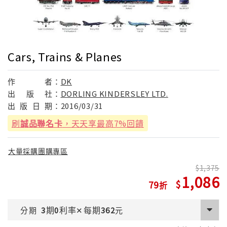
Cars, Trains & Planes
作
者：
DK
出
版
社：
DORLING KINDERSLEY LTD.
出
版
日
期：
2016/03/31
刷
誠品聯名卡
，天天享最高7%回饋
大量採購團購專區
1,375
1,086
79
期
利率
每期
分期
3
0
✕
362
元