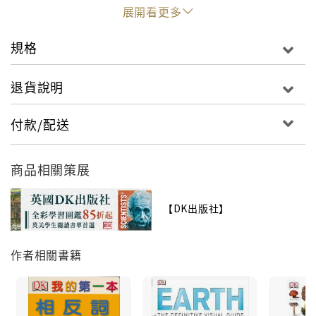
the Wright Flyer to stealth fighter jets and huge
展開看更多
passenger planes.Cars, Trains, and Planes is a
celebration of the amazing machines that keep
規格
the world on the move.
退貨說明
付款/配送
商品相關策展
【DK出版社】
作者相關書籍