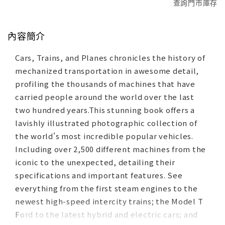
查詢門市庫存
內容簡介
Cars, Trains, and Planes chronicles the history of
mechanized transportation in awesome detail,
profiling the thousands of machines that have
carried people around the world over the last
two hundred years.This stunning book offers a
lavishly illustrated photographic collection of
the world's most incredible popular vehicles.
Including over 2,500 different machines from the
iconic to the unexpected, detailing their
specifications and important features. See
everything from the first steam engines to the
newest high-speed intercity trains; the Model T
Ford to the latest hybrid and electric cars; and