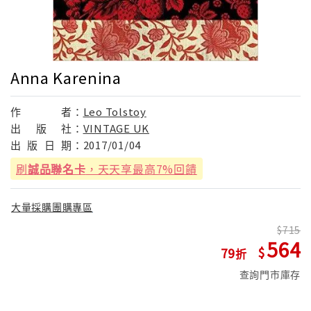
Anna Karenina
作
者：
Leo Tolstoy
出
版
社：
VINTAGE UK
出
版
日
期：
2017/01/04
刷
誠品聯名卡
，天天享最高7%回饋
大量採購團購專區
715
564
79
查詢門市庫存