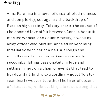
內容簡介
Anna Karenina is a novel of unparalleled richness
and complexity, set against the backdrop of
Russian high society. Tolstoy charts the course of
the doomed love affair between Anna, a beautiful
married woman, and Count Vronsky, a wealthy
army officer who pursues Anna after becoming
infatuated with her at a ball. Although she
initially resists his charms Anna eventually
succumbs, falling passionately in love and
setting in motion a chain of events that lead to
her downfall. In this extraordinary novel Tolstoy
seamlessly weaves together the lives of dozens
of characters, while evoking a love so strong that
those who experience it are prepared to die for
展開看更多
it.