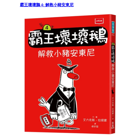
霸王壞壞鵝 4: 解救小豬安東尼