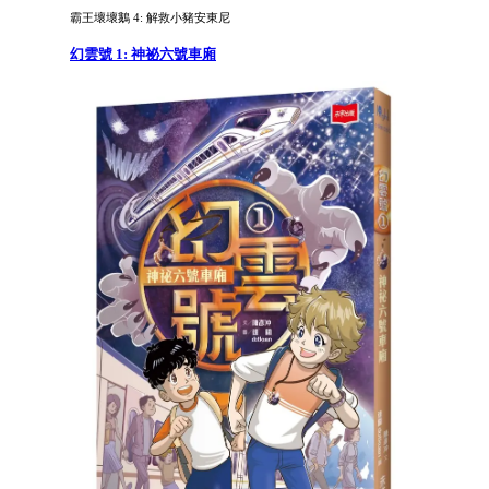
霸王壞壞鵝 4: 解救小豬安東尼
幻雲號 1: 神祕六號車廂