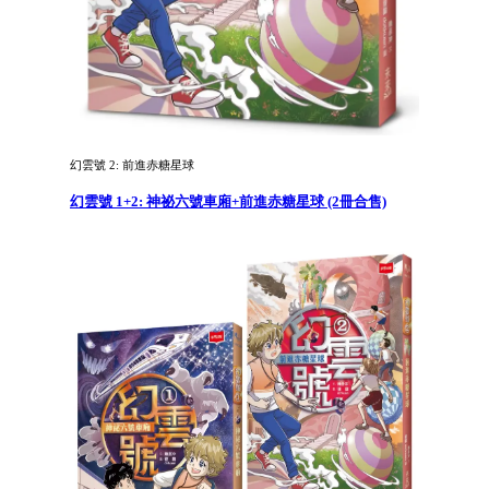
幻雲號 2: 前進赤糖星球
幻雲號 1+2: 神祕六號車廂+前進赤糖星球 (2冊合售)