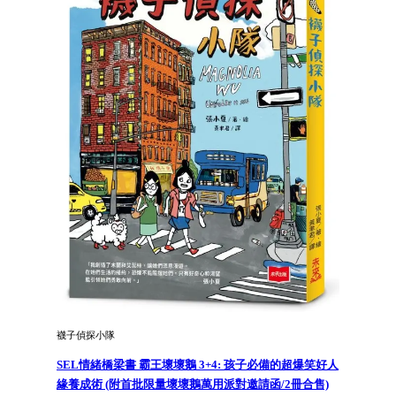
襪子偵探小隊
SEL情緒橋梁書 霸王壞壞鵝 3+4: 孩子必備的超爆笑好人
緣養成術 (附首批限量壞壞鵝萬用派對邀請函/2冊合售)