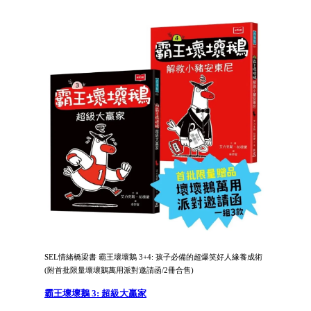
SEL情緒橋梁書 霸王壞壞鵝 3+4: 孩子必備的超爆笑好人緣養成術
(附首批限量壞壞鵝萬用派對邀請函/2冊合售)
霸王壞壞鵝 3: 超級大贏家