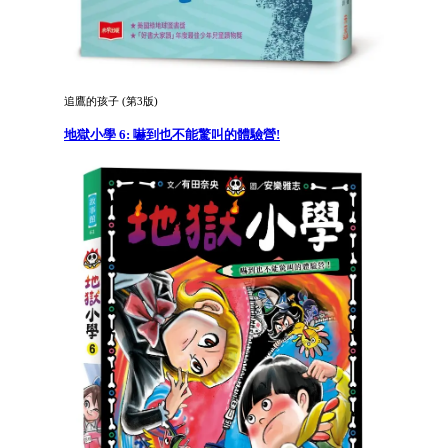
追鷹的孩子 (第3版)
地獄小學 6: 嚇到也不能驚叫的體驗營!