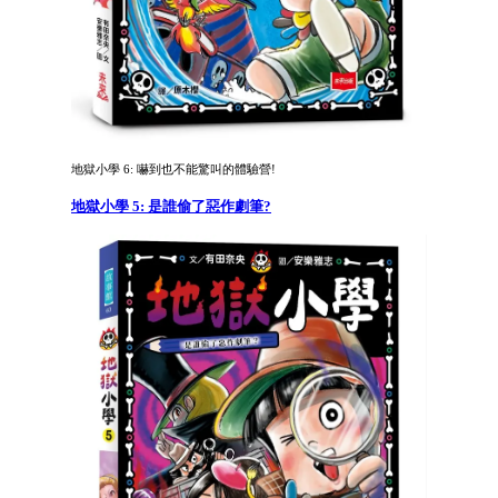
地獄小學 6: 嚇到也不能驚叫的體驗營!
地獄小學 5: 是誰偷了惡作劇筆?