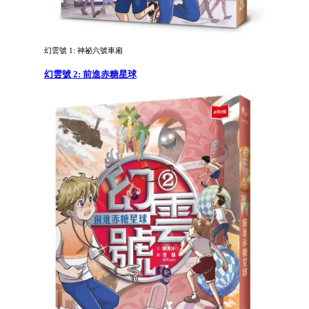
幻雲號 1: 神祕六號車廂
幻雲號 2: 前進赤糖星球