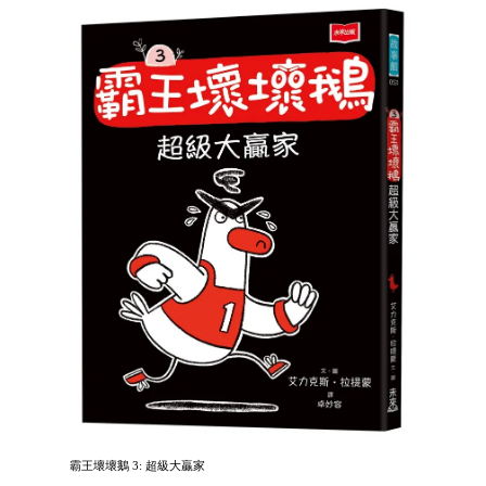
霸王壞壞鵝 3: 超級大贏家