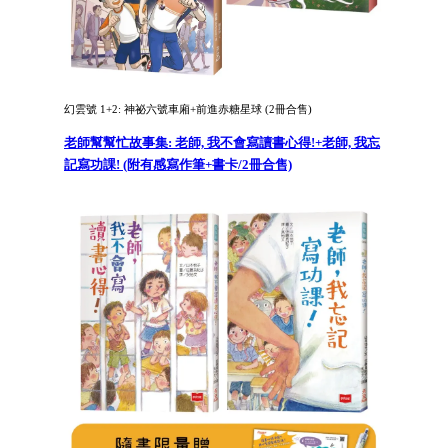
幻雲號 1+2: 神祕六號車廂+前進赤糖星球 (2冊合售)
老師幫幫忙故事集: 老師, 我不會寫讀書心得!+老師, 我忘
記寫功課! (附有感寫作筆+書卡/2冊合售)