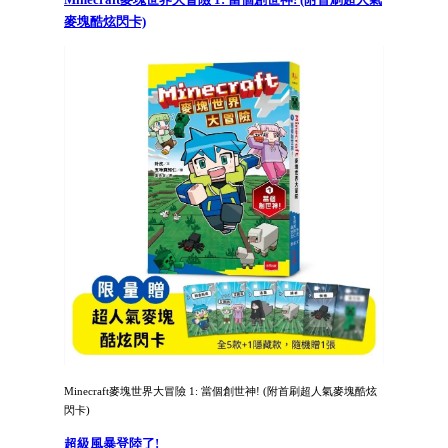
麥塊酷炫閃卡)
Minecraft麥塊世界大冒險 1: 當個創世神! (附首刷超人氣麥塊酷炫
閃卡)
超級風暴登陸了!