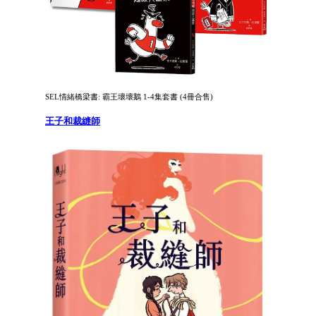
SEL情緒橋梁書: 霸王壞壞鵝 1-4集套書 (4冊合售)
王子和裁縫師