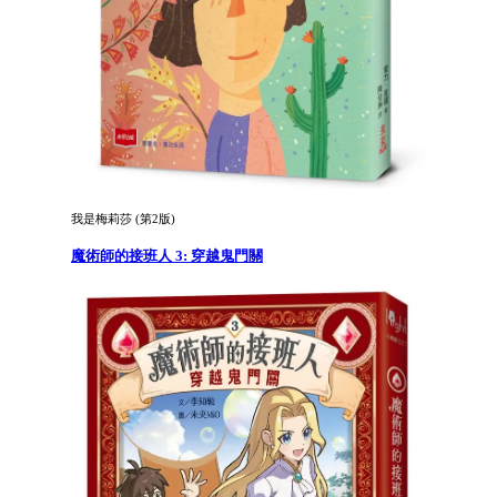
我是梅莉莎 (第2版)
魔術師的接班人 3: 穿越鬼門關