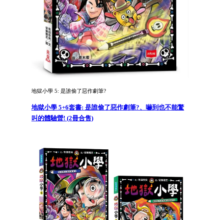
地獄小學 5: 是誰偷了惡作劇筆?
地獄小學 5+6套書: 是誰偷了惡作劇筆?、嚇到也不能驚
叫的體驗營! (2冊合售)