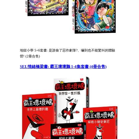
地獄小學 5+6套書: 是誰偷了惡作劇筆?、嚇到也不能驚叫的體驗
營! (2冊合售)
SEL情緒橋梁書: 霸王壞壞鵝 1-4集套書 (4冊合售)