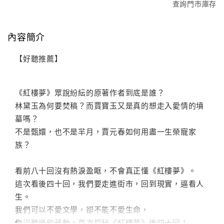
查詢門市庫存
內容簡介
【好聽推薦】
《紅樓夢》眾說紛紜的原著作者到底是誰？
林黛玉為何要焚稿？而賈寶玉又是真的想走入愛情的墳
墓嗎？
不是甄嬛，也不是羋月，賈元春如何用盡一生榮寵家
族？
看前八十回沒有熱淚盈眶，不會真正懂《紅樓夢》。
這次看後四十回，我們要走進街市，回到現實，逼看人
生。
我們可以不愛文學，卻不能不愛生命，
你沒聽過的蔣勳，首次探秘《紅樓夢》後四十回！