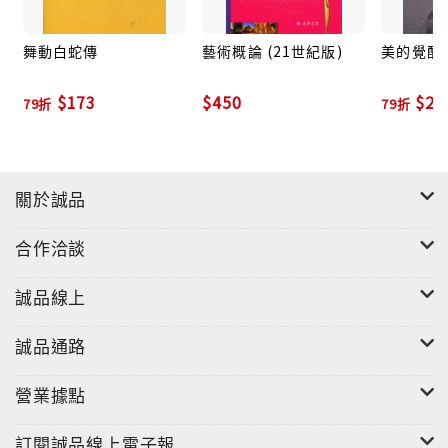
命再難堪，也還有這樣決絕的堅持。
舞動白蛇傳
藝術概論 (21世紀版)
美的覺醒
$173
$450
$27
79折
79折
關於誠品
合作洽談
誠品線上
誠品通路
營業據點
訂閱誠品線上電子報