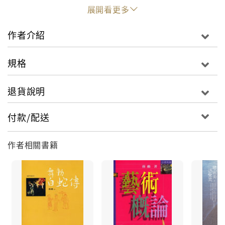
展開看更多
【內容簡介】
作者介紹
八十回以後的《紅樓夢》或許已非原著，然而，這「滿
紙荒唐言」在文學批評以外，寫好寫壞都不重要，因為
規格
它讓我們看的不是文學，而是生命本身。
退貨說明
於是，我們彷彿從文學的閱讀轉成人生的閱讀：看到薛
蟠如此失敗的一生，看到薛寶釵一定要嫁給不愛他的男
付款/配送
人，看到迎春被孫紹祖折磨而死，看到夏金桂恨自己也
恨別人，鬧得玉石俱焚，看到蔣玉菡跪在少年愛人面前
作者相關書籍
說：「求二爺賞兩齣！」雖然寫得粗糙，讀來卻還是心
酸。
然後，我們目睹黛玉在瀟湘館裡焚燒手絹，上面滿滿都
是詩句，詩句裡夾著新的舊的淚痕。熊熊火焰，詩，或
者淚，都化灰化煙而去。那一刻起，我們便會記得，生