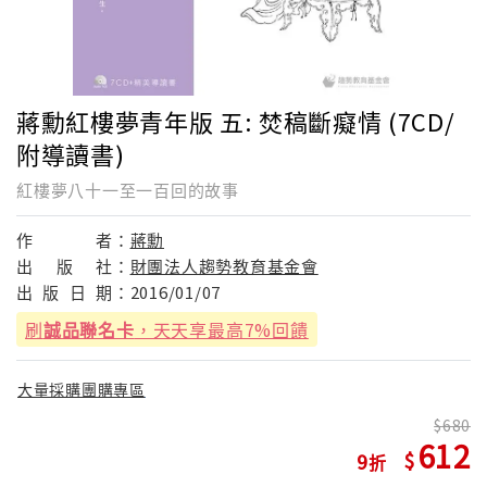
蔣勳紅樓夢青年版 五: 焚稿斷癡情 (7CD/
附導讀書)
紅樓夢八十一至一百回的故事
作
者：
蔣勳
出
版
社：
財團法人趨勢教育基金會
出
版
日
期：
2016/01/07
刷
誠品聯名卡
，天天享最高7%回饋
大量採購團購專區
680
612
9