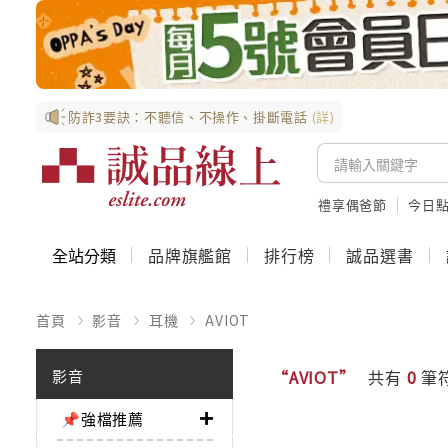
防詐3要訣：不聽信、不操作、掛斷電話
(詳)
禮享偶爸節
今日
全站分類
品牌旗艦館
排行榜
誠品選書
首頁
影音
耳機
AVIOT
影音
“AVIOT”
共有
0
筆
📌強檔推薦