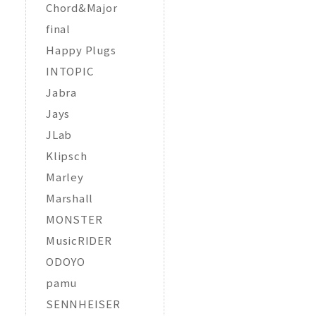
Chord&Major
final
Happy Plugs
INTOPIC
Jabra
Jays
JLab
Klipsch
Marley
Marshall
MONSTER
MusicRIDER
ODOYO
pamu
SENNHEISER