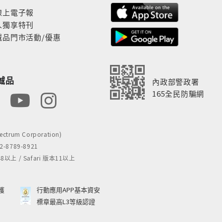
線上電子報
人獨享特刊
誠品門市活動/優惠
誠品
內政部警政署
165全民防騙網
rum Corporation)
8789-8921
 / Safari 版本11以上
獲
行動應用APP基本資安
標章最高L3等級認證