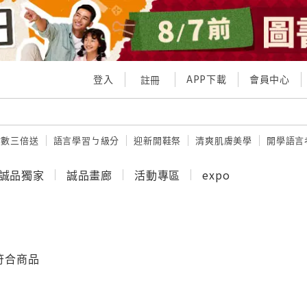
登入
APP下載
會員中心
註冊
點數三倍送
語言學習ㄅ級分
迎新開鞋祭
清爽肌膚美學
開學語言
誠品獨家
誠品畫廊
活動專區
expo
符合商品