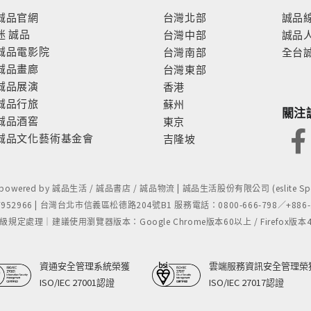
誠品官網
台灣北部
誠品
迷
誠品
台灣中部
誠品
誠品電影院
台灣南部
全台
誠品畫廊
台灣東部
誠品展演
香港
誠品行旅
蘇州
關注
誠品酒窖
東京
誠品文化藝術基金會
吉隆坡
- powered by 誠品生活 / 誠品書店 / 誠品物流 | 誠品生活股份有限公司 (eslite Spect
52966 | 台灣台北市信義區松德路204號B1 服務電話：0800-666-798／+886-2-
處理｜建議使用瀏覽器版本：Google Chrome版本60以上 / Firefox版本48以上
資通安全管理系統榮獲
雲端服務資訊安全管理榮
ISO/IEC 27001認證
ISO/IEC 27017認證