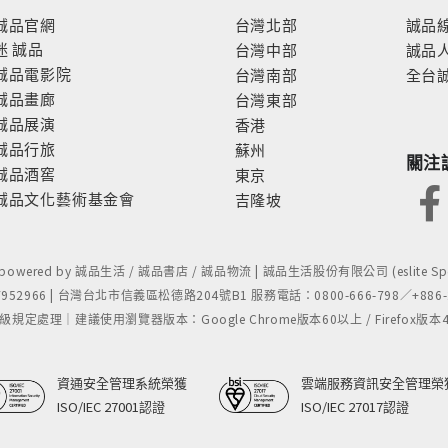
誠品官網
台灣北部
誠品
迷
誠品
台灣中部
誠品
誠品電影院
台灣南部
全台
誠品畫廊
台灣東部
誠品展演
香港
誠品行旅
蘇州
關注
誠品酒窖
東京
誠品文化藝術基金會
吉隆坡
- powered by 誠品生活 / 誠品書店 / 誠品物流 | 誠品生活股份有限公司 (eslite Spect
52966 | 台灣台北市信義區松德路204號B1 服務電話：0800-666-798／+886-2-
處理｜建議使用瀏覽器版本：Google Chrome版本60以上 / Firefox版本48以上
資通安全管理系統榮獲
雲端服務資訊安全管理榮
ISO/IEC 27001認證
ISO/IEC 27017認證