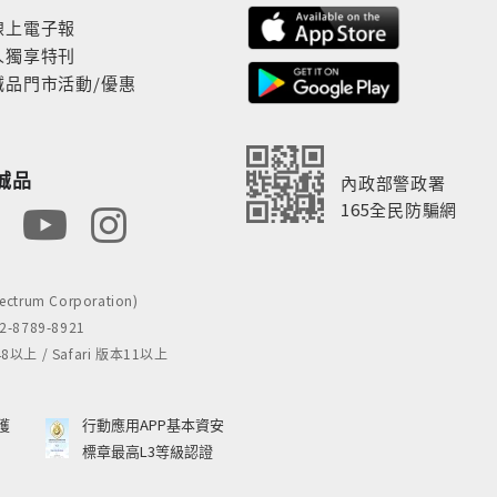
線上電子報
人獨享特刊
誠品門市活動/優惠
誠品
內政部警政署
165全民防騙網
rum Corporation)
8789-8921
 / Safari 版本11以上
獲
行動應用APP基本資安
標章最高L3等級認證