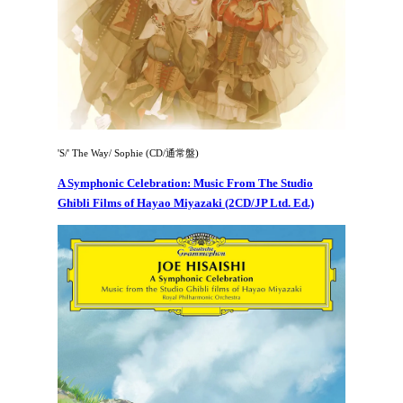
'S/' The Way/ Sophie (CD/通常盤)
A Symphonic Celebration: Music From The Studio
Ghibli Films of Hayao Miyazaki (2CD/JP Ltd. Ed.)