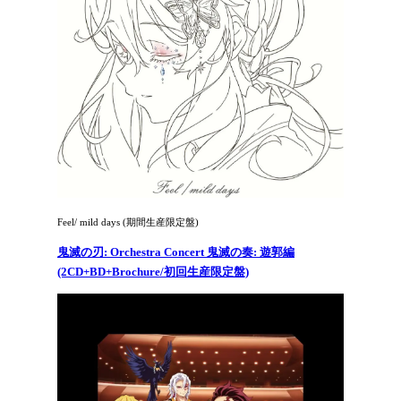
Feel/ mild days (期間生産限定盤)
鬼滅の刃: Orchestra Concert 鬼滅の奏: 遊郭編
(2CD+BD+Brochure/初回生産限定盤)