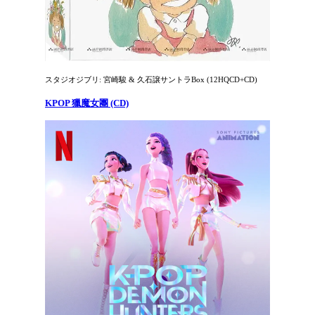
スタジオジブリ: 宮崎駿 & 久石譲サントラBox (12HQCD+CD)
KPOP 獵魔女團 (CD)