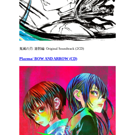
鬼滅の刃: 遊郭編: Original Soundtrack (2CD)
Plazma/ BOW AND ARROW (CD)