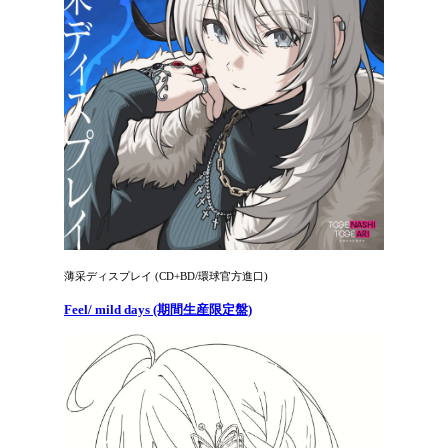
薄采ディスプレイ (CD+BD/環球官方進口)
Feel/ mild days (期間生産限定盤)