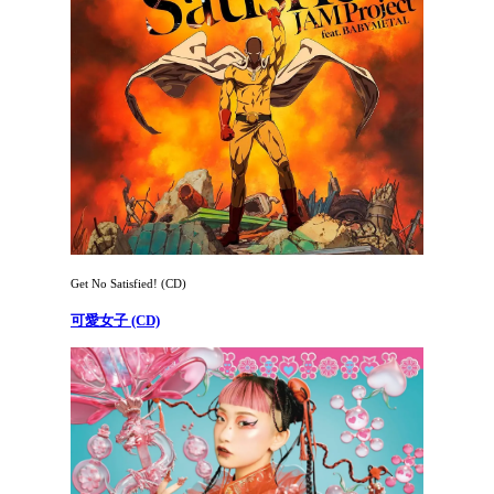
Get No Satisfied! (CD)
可愛女子 (CD)