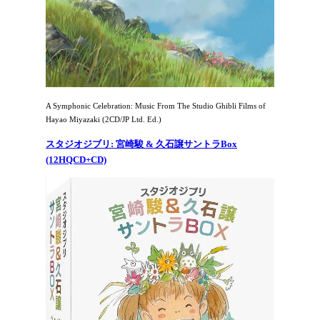
A Symphonic Celebration: Music From The Studio Ghibli Films of
Hayao Miyazaki (2CD/JP Ltd. Ed.)
スタジオジブリ: 宮崎駿 & 久石譲サントラBox
(12HQCD+CD)