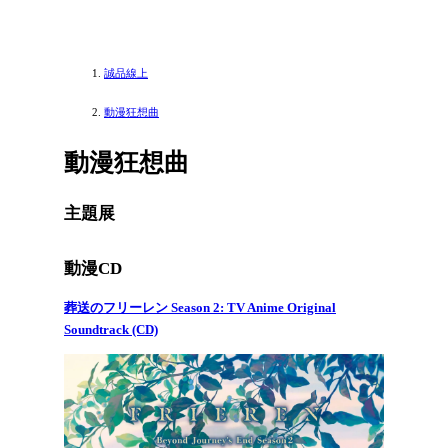
誠品線上
動漫狂想曲
動漫狂想曲
主題展
動漫CD
葬送のフリーレン Season 2: TV Anime Original
Soundtrack (CD)