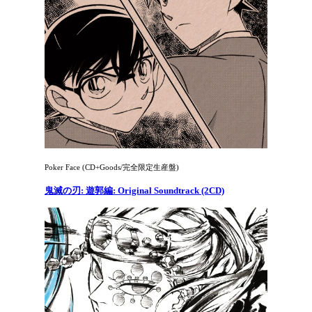
Poker Face (CD+Goods/完全限定生産盤)
鬼滅の刃: 遊郭編: Original Soundtrack (2CD)