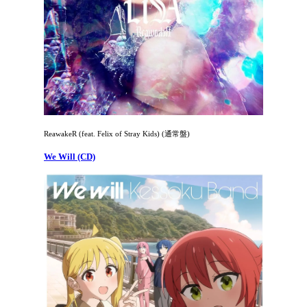
ReawakeR (feat. Felix of Stray Kids) (通常盤)
We Will (CD)