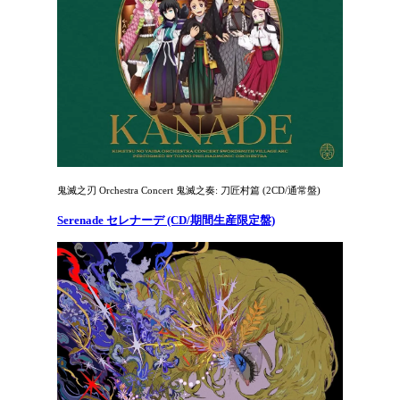
鬼滅之刃 Orchestra Concert 鬼滅之奏: 刀匠村篇 (2CD/通常盤)
Serenade セレナーデ (CD/期間生産限定盤)