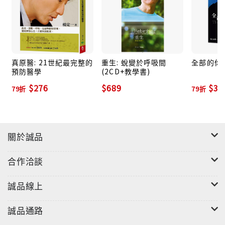
CD2/ 我·無我
大腦演化成一個完美的工具
真原醫: 21世紀最完整的
重生: 蛻變於呼吸間
全部的你 
把經驗資訊精密地分類歸檔
預防醫學
(2CD+教學書)
我卻被大腦中的區隔邏輯綁住了
$276
$689
$35
太過認真的活在身份裡
79折
79折
忘了我自己和身份是二回事
關於誠品
合作洽談
誠品線上
誠品通路