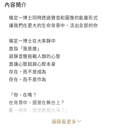
內容簡介
楊定一博士同時透過聲音和圖像的能量形式
讓我們在更大的生命背景中，活出全部的你
楊定一博士在大寧靜中
直指「我是誰」
寂靜音聲挑戰人類的心智
直讓心智超越心智本身
存在，而不是成為
存在，而不是作為
「你，在嗎？
在背景中，還是在舞台上？
是一條魚，還是整個大海？」
這套專輯談的是喜悅和希望
展開看更多
在聲音和圖像中，一個念頭轉變