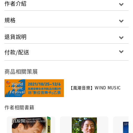
把全部的你找回來
作者介紹
1書／《你，在嗎？》楊定一 手繪筆記
規格
56幅無心之作，是最真切的初心
退貨說明
在一疊公務回收紙的背後
隨手畫出最摯樸的美麗生命
付款/配送
最真誠的楊定一博士手繪圖稿
（圖：手繪筆記封面 ＋ 跨頁圖）
商品相關策展
CD1/ 有·沒有
【風潮音樂】WIND MUSIC
一個小小的我，重力卻大過引力
作者相關書籍
把無限大意識集中在這小小的我
忘了舞台背後那無限大的背景
太過認真的演戲，卻被故事綁住了
在有形有相的境界上打轉