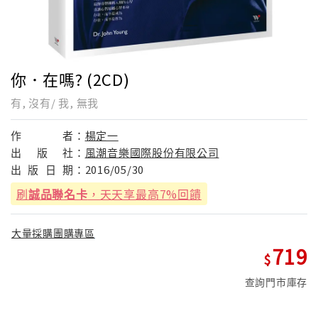
你．在嗎? (2CD)
有, 沒有/ 我, 無我
作
者：
楊定一
出
版
社：
風潮音樂國際股份有限公司
出
版
日
期：
2016/05/30
刷
誠品聯名卡
，天天享最高7%回饋
大量採購團購專區
719
查詢門市庫存