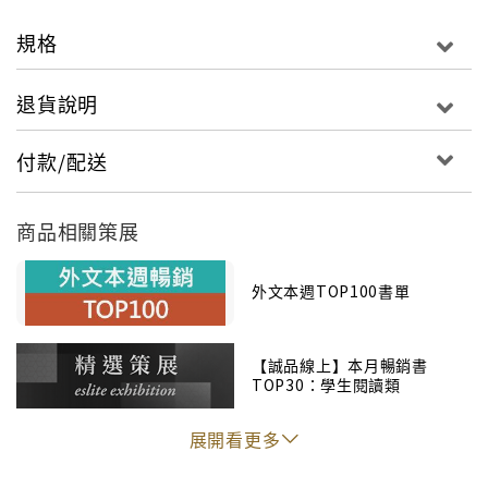
處遮風避野獸的處所？如何將電視上看到的鑽木取
火理論，落實為攸關生死存活的取暖之道？ 為了填
規格
飽肚子，這個城市少年學會打獵，並利用臨上飛機
前，媽媽送的一支小斧頭，用獵得的大麋鹿為自己
退貨說明
縫製禦寒的皮靴和皮衣，也學會如何掩藏烏龜蛋，
防範其他野獸搶食。 54天的荒野奮鬥求生，讓城
付款/配送
市少年布萊恩歷經一趟澈底的身心洗禮。
商品相關策展
外文本週TOP100書單
【誠品線上】本月暢銷書
TOP30：學生閱讀類
展開看更多