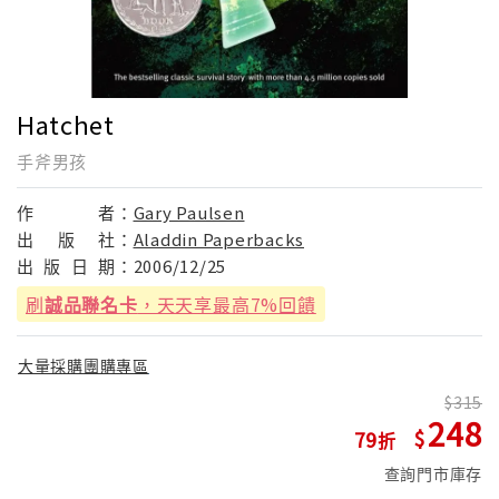
Hatchet
手斧男孩
作
者：
Gary Paulsen
出
版
社：
Aladdin Paperbacks
出
版
日
期：
2006/12/25
刷
誠品聯名卡
，天天享最高7%回饋
大量採購團購專區
315
248
79
查詢門市庫存