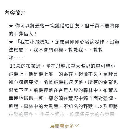
內容簡介
★ 你可以將最後一塊錢借給朋友，但千萬不要將你
的手斧借人！
★ 「我在小飛機裡，駕駛員剛剛心臟病發作，沒辦
法駕駛了，我不會開飛機。救救我……救救
我……」
13歲的布萊恩，坐在飛越加拿大曠野的單引擎小
飛機上，他是機上唯一的乘客。起飛不久，駕駛員
卻心臟病突發，隨著飛機迅速墜落，所有的希望也
跟著下墜。飛機摔落在杳無人煙的森林中，布萊恩
幸運地逃過一死，卻必須在荒野中獨自面對恐懼、
飢餓、森林中的大黑熊、不知名的野獸，以及即將
來臨的嚴冬。 生長在都市，吃漢堡長大的布萊恩，
如何讓自己活下去？赤手空拳的他如何為自己蓋一
展開看更多