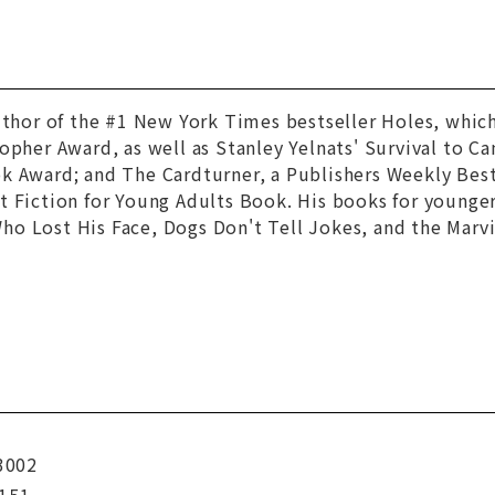
uthor of the #1
New York Times
bestseller
Holes
, whic
topher Award, as well as
Stanley Yelnats' Survival to 
ok Award; and
The Cardturner
, a
Publishers Weekly
Best
t Fiction for Young Adults Book. His books for younge
o Lost His Face, Dogs Don't Tell Jokes,
and the Marvi
3002
151