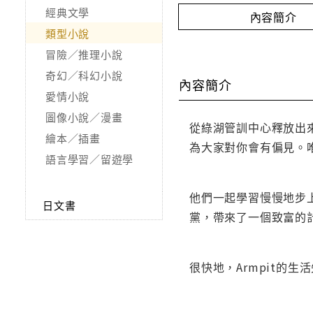
經典文學
內容簡介
類型小說
冒險／推理小說
奇幻／科幻小說
內容簡介
愛情小說
圖像小說／漫畫
從綠湖管訓中心釋放出來
繪本／插畫
為大家對你會有偏見。唯
語言學習／留遊學
他們一起學習慢慢地步上
日文書
黨，帶來了一個致富的計劃
很快地，Armpit的