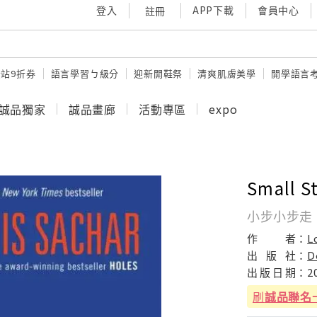
登入
APP下載
會員中心
註冊
站9折券
語言學習ㄅ級分
迎新開鞋祭
清爽肌膚美學
開學語言
誠品獨家
誠品畫廊
活動專區
expo
Small S
小步小步走
作
者：
L
出
版
社：
D
出
版
日
期：
2
刷
誠品聯名