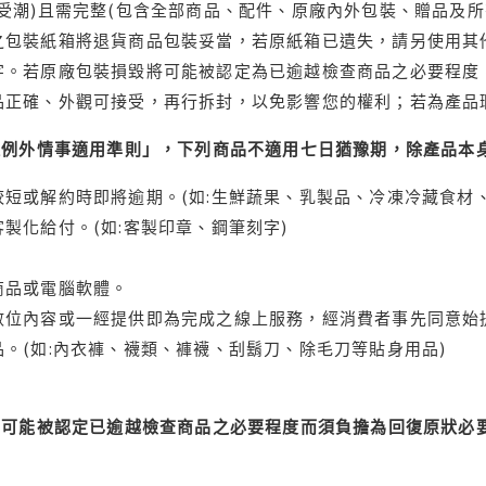
受潮)且需完整(包含全部商品、配件、原廠內外包裝、贈品及所
之包裝紙箱將退貨商品包裝妥當，若原紙箱已遺失，請另使用其
字。若原廠包裝損毀將可能被認定為已逾越檢查商品之必要程度，
品正確、外觀可接受，再行拆封，以免影響您的權利；若為產品
理例外情事適用準則」，下列商品不適用七日猶豫期，除產品本
短或解約時即將逾期。(如:生鮮蔬果、乳製品、冷凍冷藏食材、
製化給付。(如:客製印章、鋼筆刻字)
商品或電腦軟體。
位內容或一經提供即為完成之線上服務，經消費者事先同意始提
。(如:內衣褲、襪類、褲襪、刮鬍刀、除毛刀等貼身用品)
可能被認定已逾越檢查商品之必要程度而須負擔為回復原狀必要