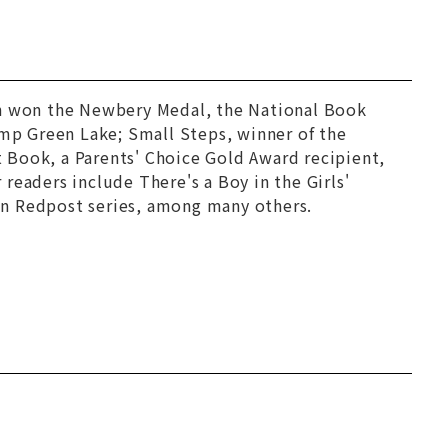
h won the Newbery Medal, the National Book
Camp Green Lake
;
Small Steps
, winner of the
 Book, a Parents' Choice Gold Award recipient,
r readers include
There's a Boy in the Girls'
n Redpost series, among many others.