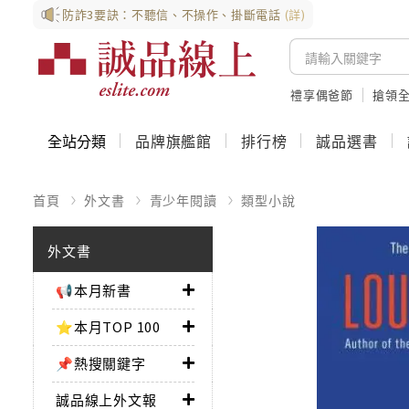
防詐3要訣：不聽信、不操作、掛斷電話
(詳)
禮享偶爸節
搶領全
全站分類
品牌旗艦館
排行榜
誠品選書
首頁
外文書
青少年閱讀
類型小說
外文書
📢本月新書
⭐本月TOP 100
📌熱搜關鍵字
誠品線上外文報