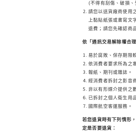
(不得有刮傷、破損、
請您以送貨廠商使用
上黏貼紙張或書寫文
退費；請您先確認商
依「通訊交易解除權合
易於腐敗、保存期限較
依消費者要求所為之客
報紙、期刊或雜誌。
經消費者拆封之影音
非以有形媒介提供之數
已拆封之個人衛生用品
國際航空客運服務。
若您退貨時有下列情形，
定是否要退貨：