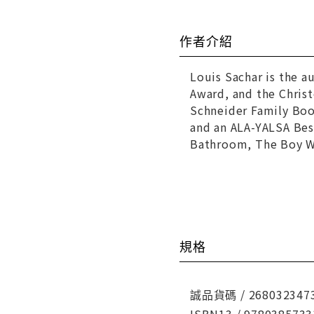
作者介紹
Louis Sachar is the a
Award, and the Chris
Schneider Family Bo
and an ALA-YALSA Bes
Bathroom, The Boy Wh
規格
誠品貨碼 / 268032347
ISBN13 / 9780385733