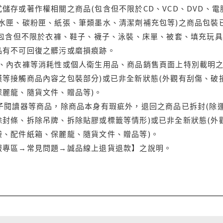
儲存或著作權相關之商品(包含但不限於CD、VCD、DVD、電
水匣、碳粉匣、紙張、筆類墨水、清潔劑補充包等)之商品包裝已
(包含但不限於衣褲、鞋子、襪子、泳裝、床單、被套、填充玩具
品有不可回復之髒污或磨損痕跡。
品、內衣褲等消耗性或個人衛生用品、商品銷售頁面上特別載明之
等接觸商品內容之包裝部分)或已非全新狀態(外觀有刮傷、破
保麗龍、隨貨文件、贈品等)。
電子閱讀器等商品，除商品本身有瑕疵外，退回之商品已拆封(除
封條、拆除吊牌、拆除貼膠或標籤等情形)或已非全新狀態(外
袋、配件紙箱、保麗龍、隨貨文件、贈品等)。
服專區→常見問題→誠品線上退貨退款】之說明。