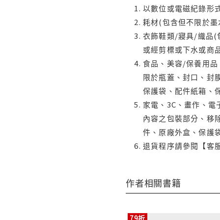
以數位或電磁紀錄形式
耗材(包含但不限於墨
衣飾鞋類/寢具/織品
或經剪標或下水或商
食品、美容/保養用
限於瓶蓋、封口、封膜
保護袋、配件紙箱、
家電、3C、畫作、
內容之包裝部分、移除
件、原廠外盒、保護
退貨程序請參閱【客
作者相關書籍
79折