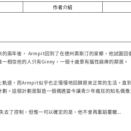
作者介紹
的兩年後， Armpit回到了在德州奧斯汀的家鄉，他試圖
一相信他的人只有Ginny，一個十歲患有腦性麻痺的鄰居。
軌道，而Armpit似乎也正慢慢地回歸原來正常的生活。直到
。這個計劃是製造一個偶遇當今讓青少年瘋狂的知名偶像女歌手Ka
生活失去了控制，但惟一可以確定的是，他不會再重蹈覆轍...