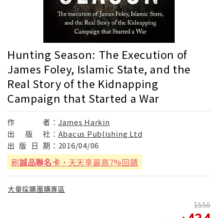
Hunting Season: The Execution of
James Foley, Islamic State, and the
Real Story of the Kidnapping
Campaign that Started a War
作
者：
James Harkin
出
版
社：
Abacus Publishing Ltd
出
版
日
期：
2016/04/06
刷
誠品聯名卡
，天天享最高7%回饋
大量採購團購專區
550