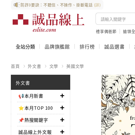
防詐3要訣：不聽信、不操作、掛斷電話
(詳)
禮享偶爸節
搶領全
全站分類
品牌旗艦館
排行榜
誠品選書
首頁
外文書
文學
英國文學
外文書
📢本月新書
⭐本月TOP 100
📌熱搜關鍵字
誠品線上外文報