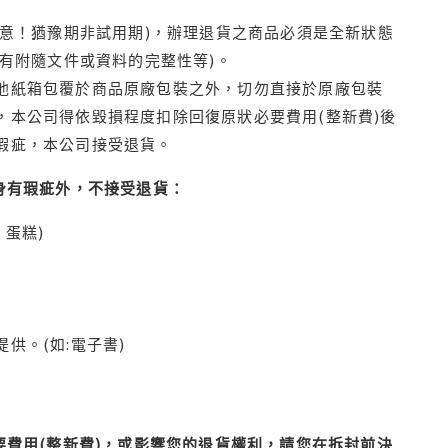
注意！猶豫期非試用期)，辦理退貨之商品必須是全新狀態
有附隨文件或資料的完整性等)。
他紙箱包覆於商品原廠包裝之外，切勿直接於原廠包裝
本公司得依毀損程度扣除回復原狀必要費用(整新費)後
瑕疵，本公司接受退貨。
身有瑕疵外，不接受退貨：
蛋糕)
供。(如:電子書)
費用(整新費)，或影響您的退貨權利，請您在拆封前決