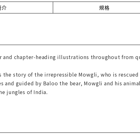
簡介
規格
er and chapter-heading illustrations throughout from q
 the story of the irrepressible Mowgli, who is rescued 
s and guided by Baloo the bear, Mowgli and his animal 
e jungles of India.