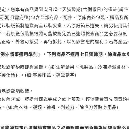
定，您享有商品貨到次日起七天猶豫期(含例假日)的權益(請
受潮)且需完整(包含全部商品、配件、原廠內外包裝、贈品及所
之包裝紙箱將退貨商品包裝妥當，若原紙箱已遺失，請另使用其
字。若原廠包裝損毀將可能被認定為已逾越檢查商品之必要程度，
品正確、外觀可接受，再行拆封，以免影響您的權利；若為產品
理例外情事適用準則」，下列商品不適用七日猶豫期，除產品本
短或解約時即將逾期。(如:生鮮蔬果、乳製品、冷凍冷藏食材、
製化給付。(如:客製印章、鋼筆刻字)
商品或電腦軟體。
位內容或一經提供即為完成之線上服務，經消費者事先同意始提
。(如:內衣褲、襪類、褲襪、刮鬍刀、除毛刀等貼身用品)
可能被認定已逾越檢查商品之必要程度而須負擔為回復原狀必要