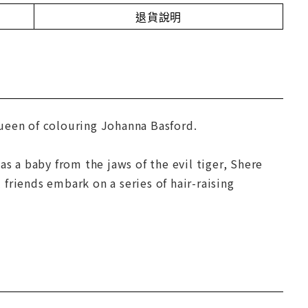
退貨說明
ueen of colouring Johanna Basford.
as a baby from the jaws of the evil tiger, Shere
friends embark on a series of hair-raising