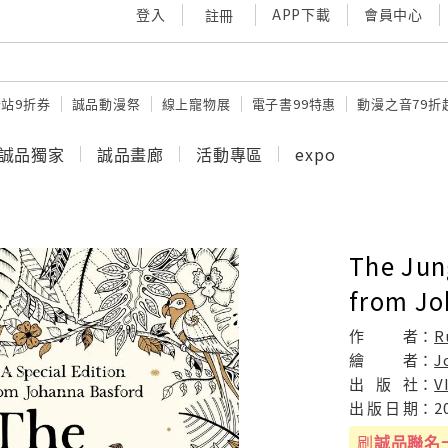
登入
APP下載
會員中心
註冊
站9折券
誠品動漫祭
線上寵物展
電子書99特惠
動漫之音79折
誠品獨家
誠品畫廊
活動專區
expo
The Jun
from Jo
作
者：
R
繪
者：
J
出
版
社：
V
出
版
日
期：
2
刷
誠品聯名