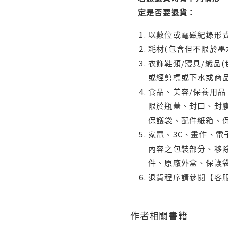
定是否要退貨：
以數位或電磁紀錄形式
耗材(包含但不限於墨
衣飾鞋類/寢具/織品
或經剪標或下水或商
食品、美容/保養用
限於瓶蓋、封口、封膜
保護袋、配件紙箱、
家電、3C、畫作、
內容之包裝部分、移除
件、原廠外盒、保護
退貨程序請參閱【客
作者相關書籍