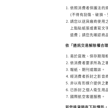
依照消費者保護法的規
(不得有刮傷、破損、
請您以送貨廠商使用
上黏貼紙張或書寫文
退費；請您先確認商
依「通訊交易解除權合
易於腐敗、保存期限較
依消費者要求所為之客
報紙、期刊或雜誌。
經消費者拆封之影音
非以有形媒介提供之數
已拆封之個人衛生用品
國際航空客運服務。
若您退貨時有下列情形，