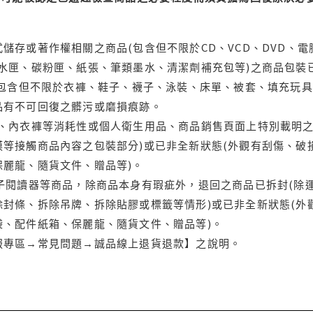
儲存或著作權相關之商品(包含但不限於CD、VCD、DVD、電
水匣、碳粉匣、紙張、筆類墨水、清潔劑補充包等)之商品包裝已
(包含但不限於衣褲、鞋子、襪子、泳裝、床單、被套、填充玩具
品有不可回復之髒污或磨損痕跡。
品、內衣褲等消耗性或個人衛生用品、商品銷售頁面上特別載明之
等接觸商品內容之包裝部分)或已非全新狀態(外觀有刮傷、破
保麗龍、隨貨文件、贈品等)。
電子閱讀器等商品，除商品本身有瑕疵外，退回之商品已拆封(除
封條、拆除吊牌、拆除貼膠或標籤等情形)或已非全新狀態(外
袋、配件紙箱、保麗龍、隨貨文件、贈品等)。
服專區→常見問題→誠品線上退貨退款】之說明。