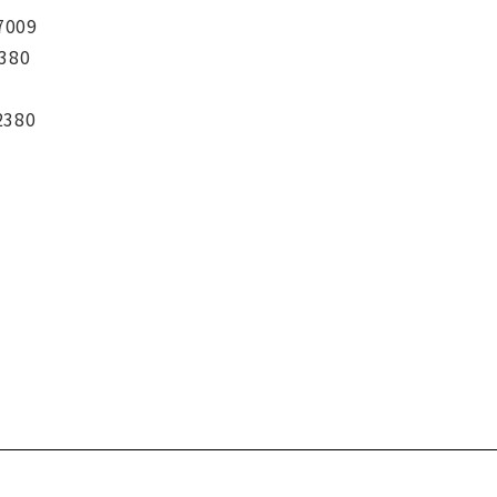
7009
380
2380