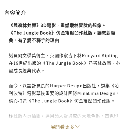
內容簡介
《與森林共舞》3D電影，重燃叢林冒險的想像。
《The Jungle Book》仿金箔壓凹珍藏版，讓您對經
典，有了愛不釋手的理由
諾貝爾文學獎得主、英國作家吉卜林Rudyard Kipling
在19世紀出版的《The Jungle Book》乃叢林故事、心
靈成長經典代表。
而今，以設計見長的Harper Design出版社，邀集《哈
利波特》電影幕後重要的設計團隊MinaLima Design，
精心打造《The Jungle Book》仿金箔壓凹珍藏版。
珍藏版內頁插圖，選用給人舒適感的大地色系，四色印
刷呈現出叢林原始自然的風貌，引領讀者邁入叢林無邊
展開看更多