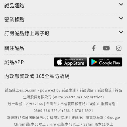
誠品通路
Since its publication in 1894, Rudyard Kipling’s
beloved masterpiece The Jungle Book has been
營業據點
celebrated by generations of readers. Composed
of seven tales, each one accompanied by a poem,
訂閱誠品線上電子報
The Jungle Book introduces a lush, colorful
world full of adventure and danger. The first
關注誠品
three tales include some of the most charming
and unforgettable characters in literature—the
誠品APP
man-cub Mowgli, the black panther Bagheera,
the wise brown bear Baloo, and the ruthless tiger
內政部警政署
165全民防騙網
Shere Khan. The other four tales each tell the
story of a different animal, such as the travels of
誠品線上eslite.com - powered by 誠品生活 / 誠品書店 / 誠品物流 | 誠品
the white seal Kotick; the battle between the
生活股份有限公司 (eslite Spectrum Corporation)
courageous mongoose Rikki-Tikki-Tavi and the
統一編號：27952966 | 台灣台北市信義區松德路204號B1 服務電話：
deadly cobra Nag; Toomai and the elephant
0800-666-798／+886-2-8789-8921
本網站已依台灣網站內容分級規定處理｜建議使用瀏覽器版本：Google
dance; and the camp animals of the queen’s
Chrome版本60以上 / Firefox版本48以上 / Safari 版本11以上
guard.