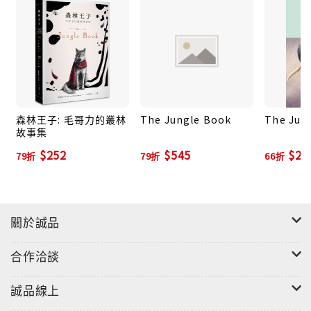
森林王子: 毛哥力的叢林
The Jungle Book
The Jun
故事集
$252
$545
$29
79折
79折
66折
Rudyard Kipling’s classic collection of fables
gets reimagined in this deluxe four-color
collectible volume, featuring stunning new
關於誠品
artwork and nine interactive elements crafted by
MinaLima Design, the award-winning design
合作洽談
studio behind the graphics for the Harry Potter
film franchise and the illustrated classic Peter
誠品線上
Pan.