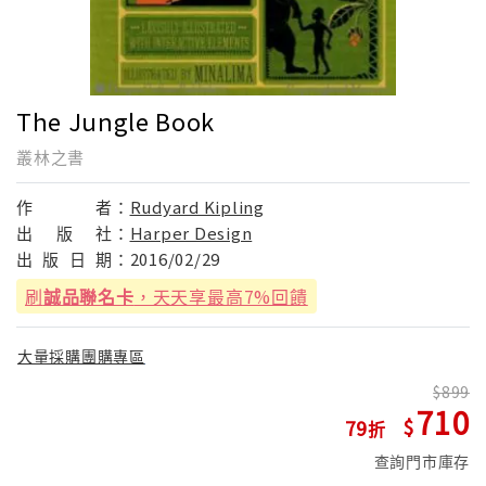
The Jungle Book
叢林之書
作
者：
Rudyard Kipling
出
版
社：
Harper Design
出
版
日
期：
2016/02/29
刷
誠品聯名卡
，天天享最高7%回饋
大量採購團購專區
899
710
79
查詢門市庫存