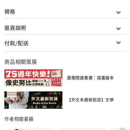
的想像中。設計與編輯團隊，更添加了九處匠心獨具的
互動式拉頁與立體圖，拉抬了收藏的價值。
規格
配色與工藝感，賦予添購珍藏版絕佳的理由。
退貨說明
付款/配送
魯德亞德・吉卜林 Rudyard Kipling為英國小說家，在
短篇小說及兒童書的創作上極富盛名，不滿三十歲，就
商品相關策展
寫下傳世之作《The Jungle Book》和《The Second
Jungle Book》，常譯為《叢林之書》或《森林王
子》。1907年獲諾貝爾文學獎殊榮時，年方四十二歲，
圖像閱讀書展：插畫繪本
是最年輕的獲獎者。
【外文本週新到貨】文學
作者相關書籍