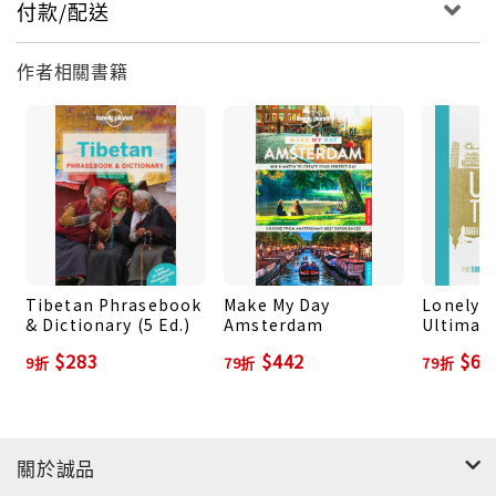
付款/配送
作者相關書籍
Tibetan Phrasebook
Make My Day
Lonely P
& Dictionary (5 Ed.)
Amsterdam
Ultimate
The 500
$283
$442
$69
9折
79折
79折
Experien
Planet-
關於誠品