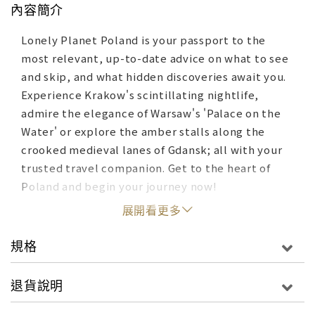
內容簡介
Lonely Planet Poland is your passport to the
most relevant, up-to-date advice on what to see
and skip, and what hidden discoveries await you.
Experience Krakow's scintillating nightlife,
admire the elegance of Warsaw's 'Palace on the
Water' or explore the amber stalls along the
crooked medieval lanes of Gdansk; all with your
trusted travel companion. Get to the heart of
Poland and begin your journey now!
展開看更多
規格
退貨說明