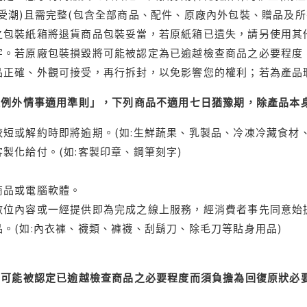
受潮)且需完整(包含全部商品、配件、原廠內外包裝、贈品及所
之包裝紙箱將退貨商品包裝妥當，若原紙箱已遺失，請另使用其
字。若原廠包裝損毀將可能被認定為已逾越檢查商品之必要程度，
品正確、外觀可接受，再行拆封，以免影響您的權利；若為產品
理例外情事適用準則」，下列商品不適用七日猶豫期，除產品本
短或解約時即將逾期。(如:生鮮蔬果、乳製品、冷凍冷藏食材、
製化給付。(如:客製印章、鋼筆刻字)
商品或電腦軟體。
位內容或一經提供即為完成之線上服務，經消費者事先同意始提
。(如:內衣褲、襪類、褲襪、刮鬍刀、除毛刀等貼身用品)
可能被認定已逾越檢查商品之必要程度而須負擔為回復原狀必要