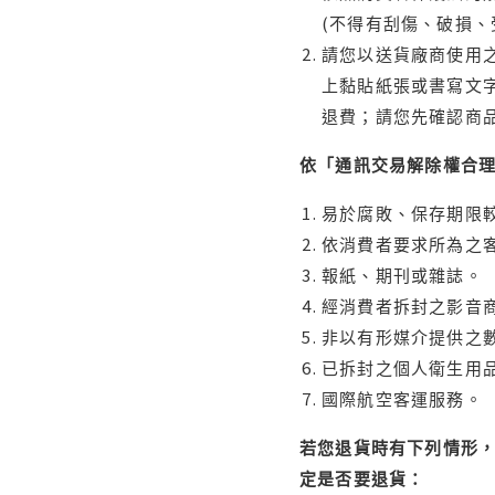
(不得有刮傷、破損、
請您以送貨廠商使用
上黏貼紙張或書寫文
退費；請您先確認商
依「通訊交易解除權合
易於腐敗、保存期限較
依消費者要求所為之客
報紙、期刊或雜誌。
經消費者拆封之影音
非以有形媒介提供之數
已拆封之個人衛生用品
國際航空客運服務。
若您退貨時有下列情形，
定是否要退貨：