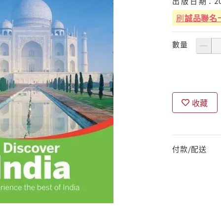
出
版
日
期：
2
刷
誠品聯名
數量
收藏
付款/配送