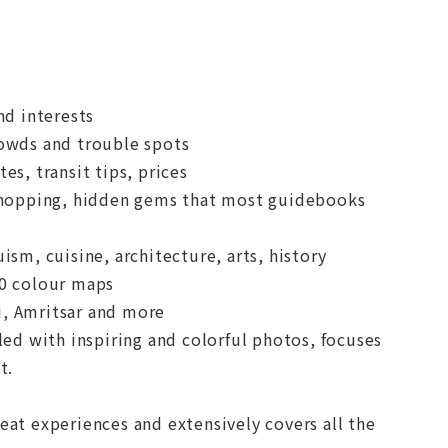
nd interests
rowds and trouble spots
es, transit tips, prices
, shopping, hidden gems that most guidebooks
ism, cuisine, architecture, arts, history
50 colour maps
i, Amritsar and more
lled with inspiring and colorful photos, focuses
t.
t experiences and extensively covers all the