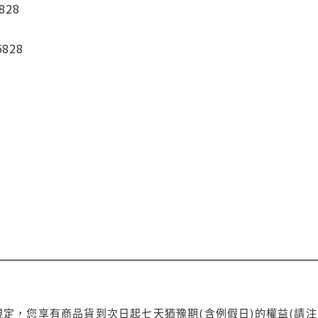
828
6828
定，您享有商品貨到次日起七天猶豫期(含例假日)的權益(請