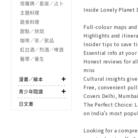
塔羅牌／星座／占卜
Inside Lonely Planet 
主題料理
蔬食料理
Full-colour maps an
甜點／烘焙
Highlights and itiner
咖啡／茶／飲品
Insider tips to save 
紅白酒／烈酒／啤酒
Essential info at you
醫學／養生
Honest reviews for al
miss
Cultural insights giv
漫畫／繪本
Free, convenient pull
青少年閱讀
Covers Delhi, Mumbai 
日文書
The Perfect Choice: L
on India's most popul
Looking for a compre