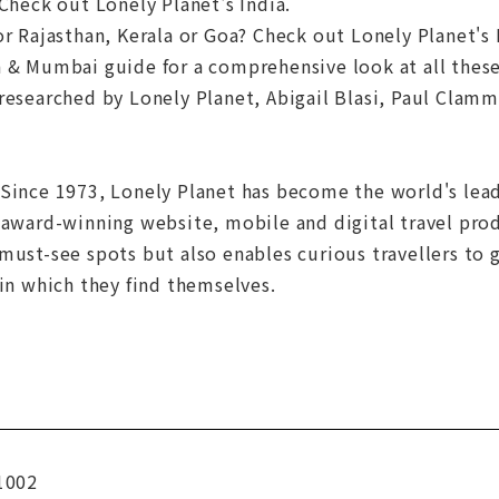
 Check out Lonely Planet's India.
or Rajasthan, Kerala or Goa? Check out Lonely Planet's 
 & Mumbai guide for a comprehensive look at all these 
researched by Lonely Planet, Abigail Blasi, Paul Clamm
 Since 1973, Lonely Planet has become the world's le
 award-winning website, mobile and digital travel pro
must-see spots but also enables curious travellers to 
 in which they find themselves.
1002