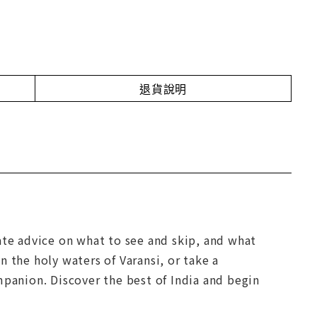
退貨說明
ate advice on what to see and skip, and what
 the holy waters of Varansi, or take a
mpanion. Discover the best of India and begin