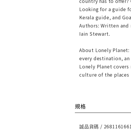
country has to offer?
Looking for a guide f
Kerala guide, and Goa
Authors: Written and 
Iain Stewart.
About Lonely Planet:
every destination, an
Lonely Planet covers 
culture of the places
規格
誠品貨碼 / 268116166