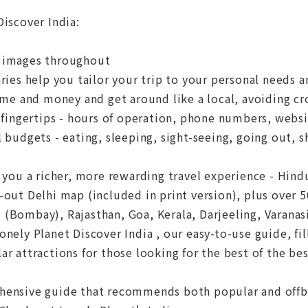
Discover India:
d images throughout
aries help you tailor your trip to your personal needs a
time and money and get around like a local, avoiding c
r fingertips - hours of operation, phone numbers, websit
l budgets - eating, sleeping, sight-seeing, going out
e you a richer, more rewarding travel experience - Hindu
-out Delhi map (included in print version), plus over 
(Bombay), Rajasthan, Goa, Kerala, Darjeeling, Varanas
onely Planet Discover India , our easy-to-use guide, fi
ar attractions for those looking for the best of the bes
hensive guide that recommends both popular and offbea