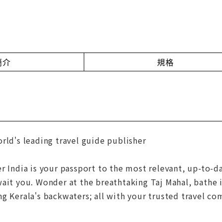
簡介
規格
rld's leading travel guide publisher
r India is your passport to the most relevant, up-to-d
ait you. Wonder at the breathtaking Taj Mahal, bathe in
g Kerala's backwaters; all with your trusted travel co