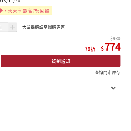
015/11/30
卡
，天天享最高7%回饋
大量採購請至團購專區
980
774
79
貨到通知
查詢門市庫存