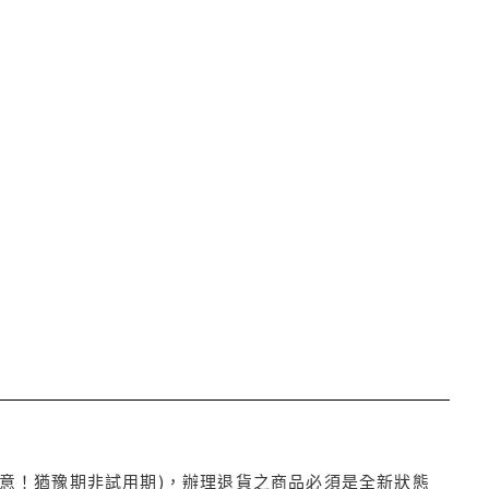
注意！猶豫期非試用期)，辦理退貨之商品必須是全新狀態