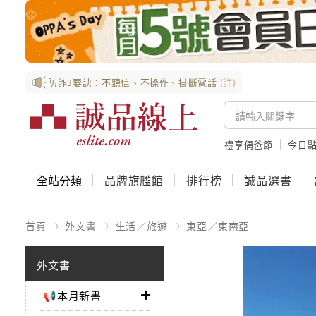
防詐3要訣：不聽信、不操作、掛斷電話
(詳)
禮享偶爸節
今日
全站分類
品牌旗艦館
排行榜
誠品選書
首頁
外文書
生活／旅遊
東亞／東南亞
外文書
📢本月新書