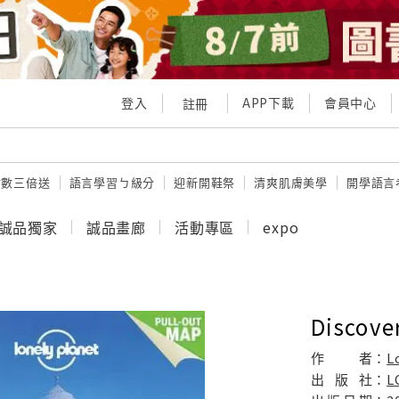
登入
APP下載
會員中心
註冊
點數三倍送
語言學習ㄅ級分
迎新開鞋祭
清爽肌膚美學
開學語言
誠品獨家
誠品畫廊
活動專區
expo
Discover
作
者：
L
出
版
社：
L