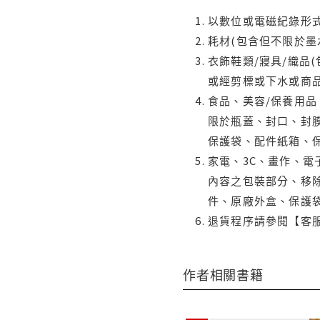
以數位或電磁紀錄形式
耗材(包含但不限於墨
衣飾鞋類/寢具/織品
或經剪標或下水或商
食品、美容/保養用
限於瓶蓋、封口、封膜
保護袋、配件紙箱、
家電、3C、畫作、
內容之包裝部分、移除
件、原廠外盒、保護
退貨程序請參閱【客
作者相關書籍