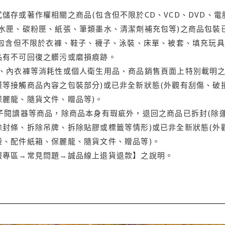
儲存或著作權相關之商品(包含但不限於CD、VCD、DVD、電
水匣、碳粉匣、紙張、筆類墨水、清潔劑補充包等)之商品包裝已
(包含但不限於衣褲、鞋子、襪子、泳裝、床單、被套、填充玩具
品有不可回復之髒污或磨損痕跡。
品、內衣褲等消耗性或個人衛生用品、商品銷售頁面上特別載明之
等接觸商品內容之包裝部分)或已非全新狀態(外觀有刮傷、破
保麗龍、隨貨文件、贈品等)。
電子閱讀器等商品，除商品本身有瑕疵外，退回之商品已拆封(除
封條、拆除吊牌、拆除貼膠或標籤等情形)或已非全新狀態(外
袋、配件紙箱、保麗龍、隨貨文件、贈品等)。
服專區→常見問題→誠品線上退貨退款】之說明。