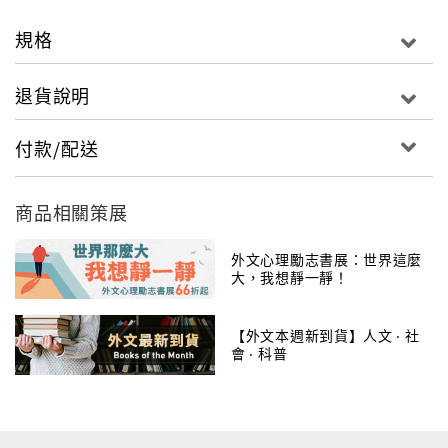
你擔心教育嗎？我承認我很擔心。
－－Ken Robinson (肯‧羅賓森，本書作者)
規格
教育革命，迫在眉睫，也正在發生！
退貨說明
讓教育回到最初的原點，讓學校成為學習如何做人和做
事的地方。
付款/配送
2006年在TED發表演講之後
商品相關策展
肯‧羅賓森到世界各地
每個人都問他一樣的問題：我們的教育到底出了什麼問
外文心理勵志書展：世界這麼
題？
大，我想靜一靜！
讓學生了解世界和自身的天份，幫助他們擁有充實的人
【外文本週新到貨】人文 ‧ 社
生，
會 ‧ 科普
並成為有熱情、有生產力的公民，是教育最初，也是最
重要的目的。
但現今越來越講求標準化、形式上公平的學校組織，
卻一直與教育的初衷背道而馳。