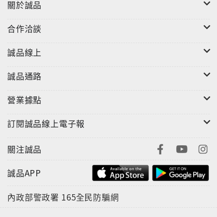
關於誠品
如果我們可以重新規畫理想的教育，我們該把它設計成
合作洽談
什麼樣子？
學校裡應該要教什麼？
誠品線上
每個人都能為改變教育盡一份力，應該從哪兒開始？
誠品通路
無論科技如何進步，「學校」仍然會是最重要的學習場
營業據點
所。
為了不讓標準化思維的教育系統成為學習的阻礙，
訂閱誠品線上電子報
為了讓下一代的天賦得以自由發揮，
肯‧羅賓森帶我們一同重新思考學校應該如何運作，
關注誠品
巡禮世界各國成功案例、建立大家對不同教育制度的信
心。
誠品APP
為這場已經啟動、你我都應參與的教育革命，提出明確
的建議。
內政部警政署
165全民防騙網
本書中文書介出自<<讓天賦發光>> 遠見天下文化出版