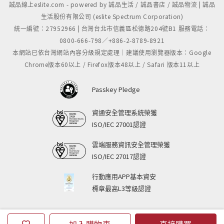
誠品線上eslite.com - powered by 誠品生活 / 誠品書店 / 誠品物流 | 誠品
生活股份有限公司 (eslite Spectrum Corporation)
統一編號：27952966 | 台灣台北市信義區松德路204號B1 服務電話：
Ken Robinson is one of the world's most
0800-666-798／+886-2-8789-8921
influential voices in education. His talk, 'How
本網站已依台灣網站內容分級規定處理｜建議使用瀏覽器版本：Google
Schools Kill Creativity', is the most viewed in the
Chrome版本60以上 / Firefox版本48以上 / Safari 版本11以上
history of TED and has been seen by millions of
people all over the world. In Creative Schools he
Passkey Pledge
sets out his practical vision for how education
can be transformed to enable all young people
資通安全管理系統榮獲
ISO/IEC 27001認證
to flourish and succeed in the 21st century.
雲端服務資訊安全管理榮獲
In this inspiring, empowering book, Robinson
ISO/IEC 27017認證
argues for an end to the outmoded, industrial
行動應用APP基本資安
systems of mass schooling and proposes a highly
標章最高L3等級認證
personalized, organic approach that draws on
today's unprecedented technological and
professional resources to engage all students