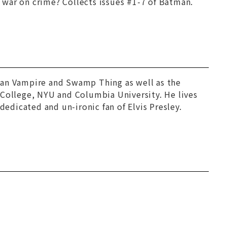
s war on crime? Collects issues #1-7 of Batman.
an Vampire
and
Swamp Thing
as well as the
 College, NYU and Columbia University. He lives
dedicated and un-ironic fan of Elvis Presley.