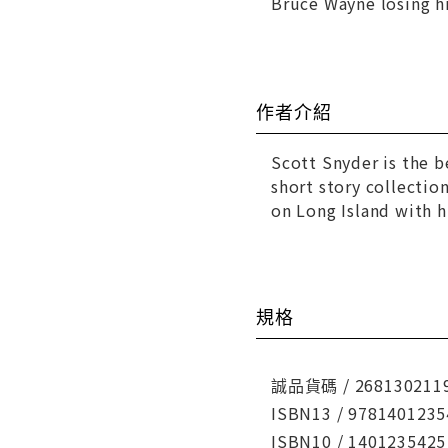
Bruce Wayne losing hi
作者介紹
Scott Snyder is the b
short story collectio
on Long Island with h
規格
誠品貨碼 / 268130211
ISBN13 / 9781401235
ISBN10 / 1401235425