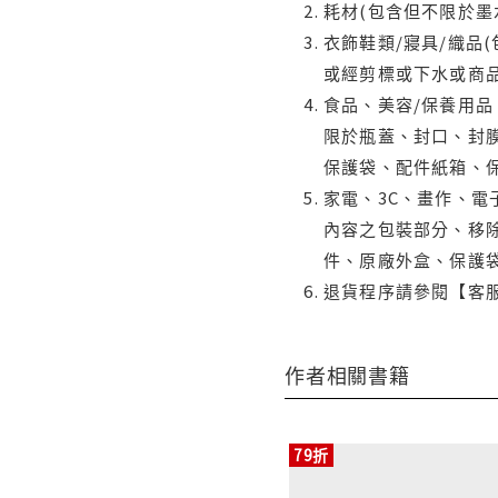
耗材(包含但不限於墨
衣飾鞋類/寢具/織品
或經剪標或下水或商
食品、美容/保養用
限於瓶蓋、封口、封膜
保護袋、配件紙箱、
家電、3C、畫作、
內容之包裝部分、移除
件、原廠外盒、保護
退貨程序請參閱【客
作者相關書籍
79折