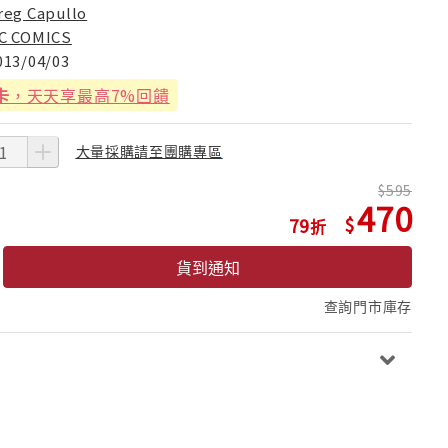
reg Capullo
C COMICS
013/04/03
卡
，天天享最高7%回饋
大量採購請至團購專區
595
470
79
貨到通知
查詢門市庫存