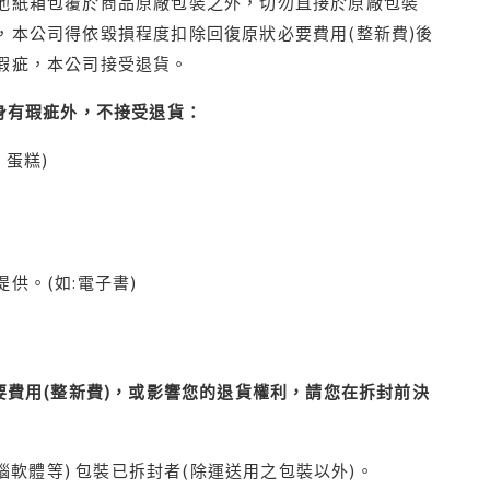
他紙箱包覆於商品原廠包裝之外，切勿直接於原廠包裝
本公司得依毀損程度扣除回復原狀必要費用(整新費)後
瑕疵，本公司接受退貨。
身有瑕疵外，不接受退貨：
蛋糕)
供。(如:電子書)
費用(整新費)，或影響您的退貨權利，請您在拆封前決
腦軟體等) 包裝已拆封者(除運送用之包裝以外)。