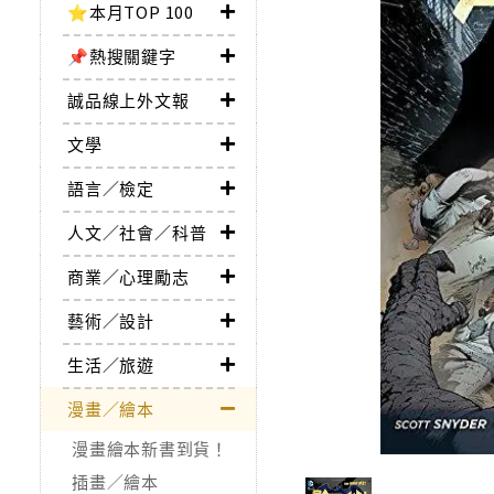
⭐本月TOP 100
📌熱搜關鍵字
誠品線上外文報
文學
語言／檢定
人文／社會／科普
商業／心理勵志
藝術／設計
生活／旅遊
漫畫／繪本
漫畫繪本新書到貨！
插畫／繪本