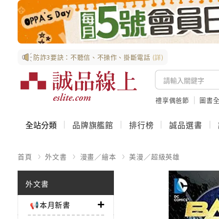
防詐3要訣：不聽信、不操作、掛斷電話
(詳)
禮享偶爸節
圖書全
全站分類
品牌旗艦館
排行榜
誠品選書
首頁
外文書
漫畫／繪本
美漫／超級英雄
外文書
📢本月新書