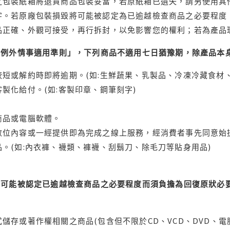
之包裝紙箱將退貨商品包裝妥當，若原紙箱已遺失，請另使用其
字。若原廠包裝損毀將可能被認定為已逾越檢查商品之必要程度，
品正確、外觀可接受，再行拆封，以免影響您的權利；若為產品
理例外情事適用準則」，下列商品不適用七日猶豫期，除產品本
短或解約時即將逾期。(如:生鮮蔬果、乳製品、冷凍冷藏食材、
製化給付。(如:客製印章、鋼筆刻字)
商品或電腦軟體。
位內容或一經提供即為完成之線上服務，經消費者事先同意始提
。(如:內衣褲、襪類、褲襪、刮鬍刀、除毛刀等貼身用品)
可能被認定已逾越檢查商品之必要程度而須負擔為回復原狀必要
儲存或著作權相關之商品(包含但不限於CD、VCD、DVD、電