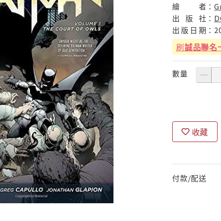
繪
者：
G
出
版
社：
D
出
版
日
期：
2
刷
誠品聯名
數量
收藏
付款/配送