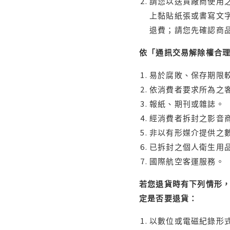
請您以送貨廠商使用
上黏貼紙張或書寫文
退費；請您先確認商
依「通訊交易解除權合
易於腐敗、保存期限較
依消費者要求所為之客
報紙、期刊或雜誌。
經消費者拆封之影音
非以有形媒介提供之數
已拆封之個人衛生用品
國際航空客運服務。
若您退貨時有下列情形，
定是否要退貨：
以數位或電磁紀錄形式