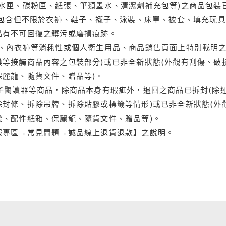
水匣、碳粉匣、紙張、筆類墨水、清潔劑補充包等)之商品包裝已
(包含但不限於衣褲、鞋子、襪子、泳裝、床單、被套、填充玩具
品有不可回復之髒污或磨損痕跡。
品、內衣褲等消耗性或個人衛生用品、商品銷售頁面上特別載明之
等接觸商品內容之包裝部分)或已非全新狀態(外觀有刮傷、破
保麗龍、隨貨文件、贈品等)。
電子閱讀器等商品，除商品本身有瑕疵外，退回之商品已拆封(除
封條、拆除吊牌、拆除貼膠或標籤等情形)或已非全新狀態(外
袋、配件紙箱、保麗龍、隨貨文件、贈品等)。
服專區→常見問題→誠品線上退貨退款】之說明。