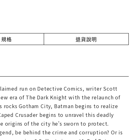
規格
退貨說明
claimed run on Detective Comics, writer Scott
ew era of The Dark Knight with the relaunch of
rs rocks Gotham City, Batman begins to realize
Caped Crusader begins to unravel this deadly
 origins of the city he's sworn to protect.
gend, be behind the crime and corruption? Or is