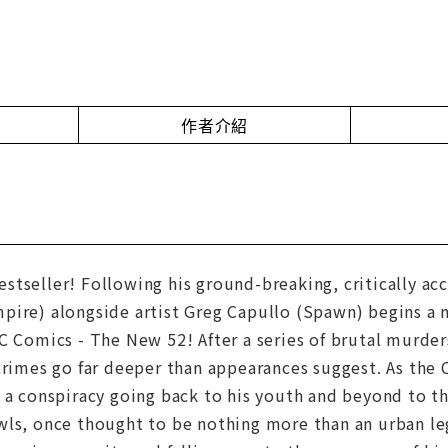
作者介紹
tseller! Following his ground-breaking, critically ac
ire) alongside artist Greg Capullo (Spawn) begins a n
C Comics - The New 52! After a series of brutal murde
crimes go far deeper than appearances suggest. As the 
 a conspiracy going back to his youth and beyond to the
wls, once thought to be nothing more than an urban le