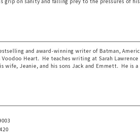
s grip on sanity and falling prey to the pressures of hi
estselling and award-winning writer of
Batman, Americ
n
Voodoo Heart.
He teaches writing at Sarah Lawrence
is wife, Jeanie, and his sons Jack and Emmett. He is a 
9003
420