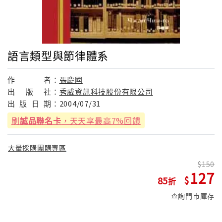
語言類型與節律體系
作
者：
張慶國
出
版
社：
秀威資訊科技股份有限公司
出
版
日
期：
2004/07/31
刷
誠品聯名卡
，天天享最高7%回饋
大量採購團購專區
150
127
85
查詢門市庫存