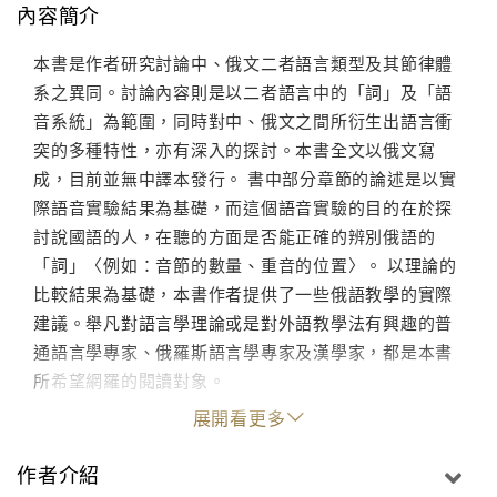
內容簡介
本書是作者研究討論中、俄文二者語言類型及其節律體
系之異同。討論內容則是以二者語言中的「詞」及「語
音系統」為範圍，同時對中、俄文之間所衍生出語言衝
突的多種特性，亦有深入的探討。本書全文以俄文寫
成，目前並無中譯本發行。 書中部分章節的論述是以實
際語音實驗結果為基礎，而這個語音實驗的目的在於探
討說國語的人，在聽的方面是否能正確的辨別俄語的
「詞」〈例如：音節的數量、重音的位置〉。 以理論的
比較結果為基礎，本書作者提供了一些俄語教學的實際
建議。舉凡對語言學理論或是對外語教學法有興趣的普
通語言學專家、俄羅斯語言學專家及漢學家，都是本書
所希望網羅的閱讀對象。
展開看更多
作者介紹