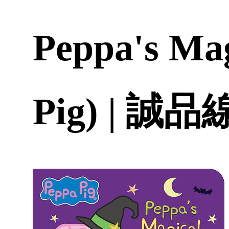
Peppa's Mag
Pig) | 誠