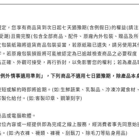
定，您享有商品貨到次日起七天猶豫期(含例假日)的權益(請
受潮)且需完整(包含全部商品、配件、原廠內外包裝、贈品及所
之包裝紙箱將退貨商品包裝妥當，若原紙箱已遺失，請另使用其
字。若原廠包裝損毀將可能被認定為已逾越檢查商品之必要程度，
品正確、外觀可接受，再行拆封，以免影響您的權利；若為產品
理例外情事適用準則」，下列商品不適用七日猶豫期，除產品本
短或解約時即將逾期。(如:生鮮蔬果、乳製品、冷凍冷藏食材、
製化給付。(如:客製印章、鋼筆刻字)
商品或電腦軟體。
位內容或一經提供即為完成之線上服務，經消費者事先同意始提
。(如:內衣褲、襪類、褲襪、刮鬍刀、除毛刀等貼身用品)