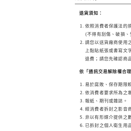
退貨須知：
依照消費者保護法的規
(不得有刮傷、破損、
請您以送貨廠商使用
上黏貼紙張或書寫文
退費；請您先確認商
依「通訊交易解除權合
易於腐敗、保存期限較
依消費者要求所為之客
報紙、期刊或雜誌。
經消費者拆封之影音
非以有形媒介提供之數
已拆封之個人衛生用品