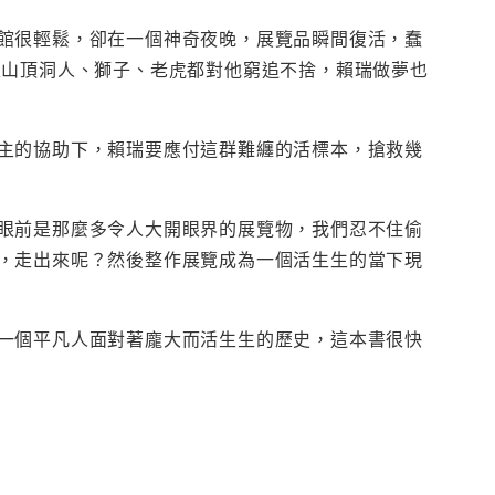
館很輕鬆，卻在一個神奇夜晚，展覽品瞬間復活，蠢
至山頂洞人、獅子、老虎都對他窮追不捨，賴瑞做夢也
主的協助下，賴瑞要應付這群難纏的活標本，搶救幾
眼前是那麼多令人大開眼界的展覽物，我們忍不住偷
，走出來呢？然後整作展覽成為一個活生生的當下現
一個平凡人面對著龐大而活生生的歷史，這本書很快