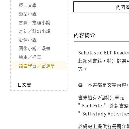
經典文學
內容
類型小說
冒險／推理小說
奇幻／科幻小說
內容簡介
愛情小說
圖像小說／漫畫
Scholastic ELT Re
繪本／插畫
此系列書籍，特別挑選
語言學習／留遊學
等。
每一本書都是文字內容
日文書
書末還有2個特別單元
" Fact File "
" Self-study A
於網站上提供各冊簡介與