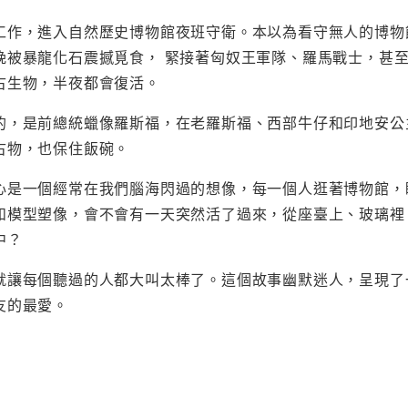
工作，進入自然歷史博物館夜班守衛。本以為看守無人的博物
晚被暴龍化石震撼覓食， 緊接著匈奴王軍隊、羅馬戰士，甚
古生物，半夜都會復活。
的，是前總統蠟像羅斯福，在老羅斯福、西部牛仔和印地安公
古物，也保住飯碗。
心是一個經常在我們腦海閃過的想像，每一個人逛著博物館，
和模型塑像，會不會有一天突然活了過來，從座臺上、玻璃裡
中？
就讓每個聽過的人都大叫太棒了。這個故事幽默迷人，呈現了
友的最愛。