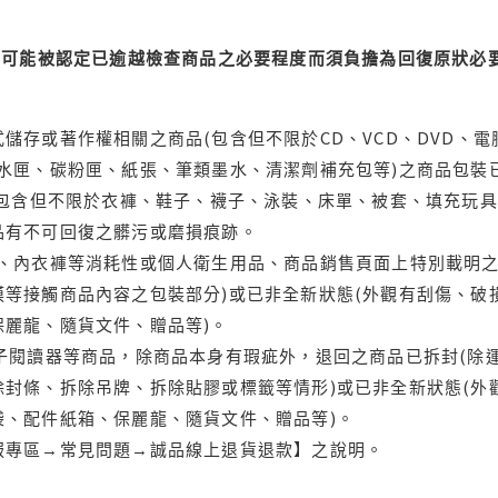
可能被認定已逾越檢查商品之必要程度而須負擔為回復原狀必要
儲存或著作權相關之商品(包含但不限於CD、VCD、DVD、電
水匣、碳粉匣、紙張、筆類墨水、清潔劑補充包等)之商品包裝已
(包含但不限於衣褲、鞋子、襪子、泳裝、床單、被套、填充玩具
品有不可回復之髒污或磨損痕跡。
品、內衣褲等消耗性或個人衛生用品、商品銷售頁面上特別載明之
等接觸商品內容之包裝部分)或已非全新狀態(外觀有刮傷、破
保麗龍、隨貨文件、贈品等)。
電子閱讀器等商品，除商品本身有瑕疵外，退回之商品已拆封(除
封條、拆除吊牌、拆除貼膠或標籤等情形)或已非全新狀態(外
袋、配件紙箱、保麗龍、隨貨文件、贈品等)。
服專區→常見問題→誠品線上退貨退款】之說明。