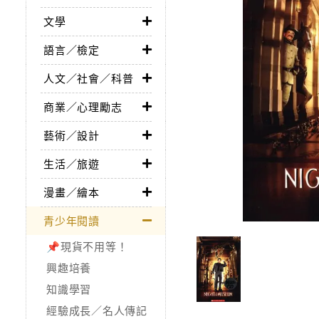
文學
語言／檢定
人文／社會／科普
商業／心理勵志
藝術／設計
生活／旅遊
漫畫／繪本
青少年閱讀
📌現貨不用等！
興趣培養
知識學習
經驗成長／名人傳記