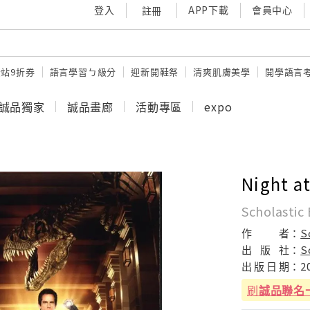
登入
APP下載
會員中心
註冊
站9折券
語言學習ㄅ級分
迎新開鞋祭
清爽肌膚美學
開學語言
誠品獨家
誠品畫廊
活動專區
expo
Night a
Scholastic
作
者：
S
出
版
社：
S
出
版
日
期：
2
刷
誠品聯名