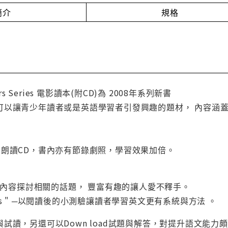
簡介
規格
aders Series 電影讀本(附CD)為 2008年系列新書
可以讓青少年讀者或是英語學習者引發興趣的題材， 內容涵
+朗讀CD，書內亦有節錄劇照，學習效果加倍。
─針對書籍內容探討相關的話題， 豐富有趣的讓人愛不釋手。
ctivities " ─以閱讀後的小測驗讓讀者學習英文更有系統與方法 。
試讀，另還可以Down load試題與解答，對提升語文能力