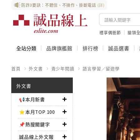
防詐3要訣：不聽信、不操作、掛斷電話
(詳)
禮享偶爸節
搶領全
全站分類
品牌旗艦館
排行榜
誠品選書
首頁
外文書
青少年閱讀
語言學習／留遊學
外文書
📢本月新書
⭐本月TOP 100
📌熱搜關鍵字
誠品線上外文報