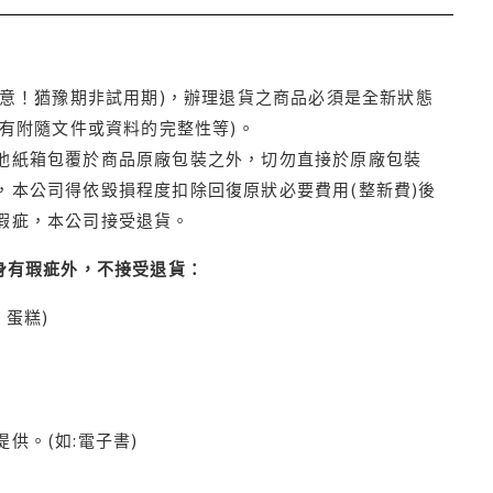
注意！猶豫期非試用期)，辦理退貨之商品必須是全新狀態
有附隨文件或資料的完整性等)。
他紙箱包覆於商品原廠包裝之外，切勿直接於原廠包裝
本公司得依毀損程度扣除回復原狀必要費用(整新費)後
瑕疵，本公司接受退貨。
身有瑕疵外，不接受退貨：
蛋糕)
供。(如:電子書)