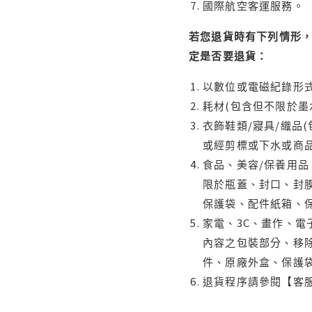
國際航空客運服務。
若您退貨時有下列情形，
定是否要退貨：
以數位或電磁紀錄形式
耗材(包含但不限於墨
衣飾鞋類/寢具/織品
或經剪標或下水或商
食品、美容/保養用
限於瓶蓋、封口、封膜
保護袋、配件紙箱、
家電、3C、畫作、
內容之包裝部分、移除
件、原廠外盒、保護
退貨程序請參閱【客