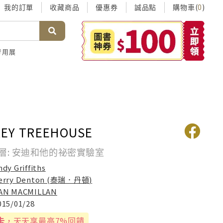
我的訂單
收藏商品
優惠券
誠品點
購物車(
)
0
考用展
REY TREEHOUSE
層: 安迪和他的祕密實驗室
ndy Griffiths
erry Denton (泰瑞．丹頓)
AN MACMILLAN
015/01/28
卡
，天天享最高7%回饋