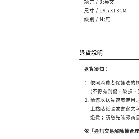
語言 / 3:英文
尺寸 / 19.7X13CM
級別 / N:無
退貨說明
退貨須知：
依照消費者保護法的規
(不得有刮傷、破損、
請您以送貨廠商使用
上黏貼紙張或書寫文
退費；請您先確認商
依「通訊交易解除權合