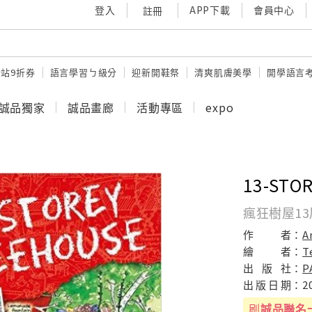
登入
APP下載
會員中心
註冊
站9折券
語言學習ㄅ級分
迎新開鞋祭
清爽肌膚美學
開學語言
誠品獨家
誠品畫廊
活動專區
expo
13-STO
瘋狂樹屋13
作
者：
A
繪
者：
T
出
版
社：
P
出
版
日
期：
2
刷
誠品聯名