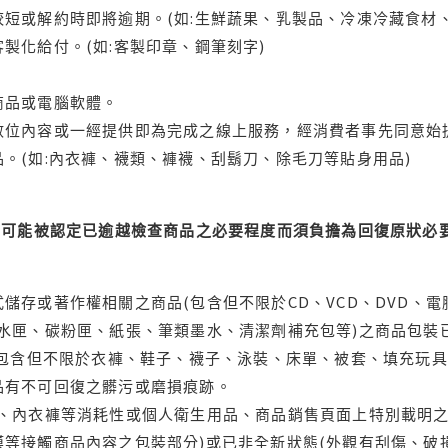
短或解約時即將逾期。(如:生鮮蔬果、乳製品、冷凍冷藏食材、
製化給付。(如:客製印章、鋼筆刻字)
商品或電腦軟體。
位內容或一經提供即為完成之線上服務，經消費者事先同意始提
。(如:內衣褲、襪類、褲襪、刮鬍刀、除毛刀等貼身用品)
可能被認定已逾越檢查商品之必要程度而須負擔為回復原狀必要
儲存或著作權相關之商品(包含但不限於CD、VCD、DVD、電
水匣、碳粉匣、紙張、筆類墨水、清潔劑補充包等)之商品包裝已
(包含但不限於衣褲、鞋子、襪子、泳裝、床單、被套、填充玩具
品有不可回復之髒污或磨損痕跡。
品、內衣褲等消耗性或個人衛生用品、商品銷售頁面上特別載明之
等接觸商品內容之包裝部分)或已非全新狀態(外觀有刮傷、破