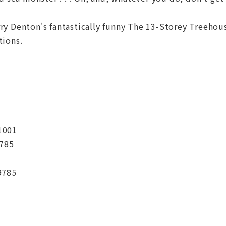
rry Denton's fantastically funny The 13-Storey Treehou
tions.
1001
785
9785