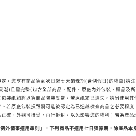
定，您享有商品貨到次日起七天猶豫期(含例假日)的權益(請
受潮)且需完整(包含全部商品、配件、原廠內外包裝、贈品及所
之包裝紙箱將退貨商品包裝妥當，若原紙箱已遺失，請另使用其
字。若原廠包裝損毀將可能被認定為已逾越檢查商品之必要程度，
品正確、外觀可接受，再行拆封，以免影響您的權利；若為產品
理例外情事適用準則」，下列商品不適用七日猶豫期，除產品本