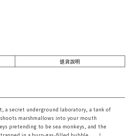
退貨說明
t, a secret underground laboratory, a tank of
d shoots marshmallows into your mouth
eys pretending to be sea monkeys, and the
apped in a burp-gas-filled bubble . . . !