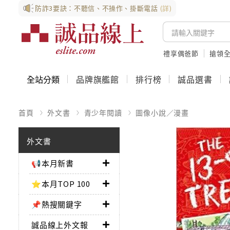
防詐3要訣：不聽信、不操作、掛斷電話
(詳)
禮享偶爸節
搶領全
全站分類
品牌旗艦館
排行榜
誠品選書
首頁
外文書
青少年閱讀
圖像小說／漫畫
外文書
📢本月新書
⭐本月TOP 100
📌熱搜關鍵字
誠品線上外文報