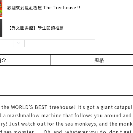
歡迎來到瘋狂樹屋 The Treehouse !!
【外文圖書館】學生閱讀推薦
簡介
規格
n the WORLD'S BEST treehouse! It's got a giant catapul
d a marshmallow machine that follows you around an
ry! Just watch out for the sea monkeys, and the monk
sea monster . . . Oh, and, whatever you do, don't get tr