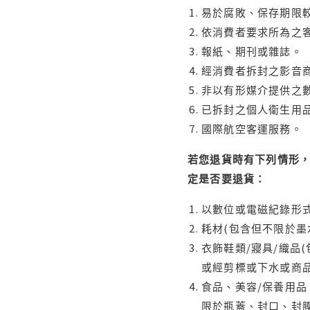
易於腐敗、保存期限較
依消費者要求所為之客
報紙、期刊或雜誌。
經消費者拆封之影音
非以有形媒介提供之數
已拆封之個人衛生用品
國際航空客運服務。
若您退貨時有下列情形，
定是否要退貨：
以數位或電磁紀錄形式
耗材(包含但不限於墨
衣飾鞋類/寢具/織品
或經剪標或下水或商
食品、美容/保養用
限於瓶蓋、封口、封膜