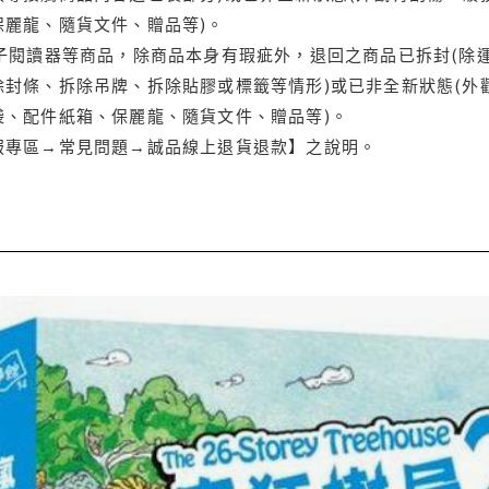
保麗龍、隨貨文件、贈品等)。
電子閱讀器等商品，除商品本身有瑕疵外，退回之商品已拆封(除
封條、拆除吊牌、拆除貼膠或標籤等情形)或已非全新狀態(外
袋、配件紙箱、保麗龍、隨貨文件、贈品等)。
服專區→常見問題→誠品線上退貨退款】之說明。