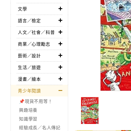
文學
語言／檢定
人文／社會／科普
商業／心理勵志
藝術／設計
生活／旅遊
漫畫／繪本
青少年閱讀
📌現貨不用等！
興趣培養
知識學習
經驗成長／名人傳記