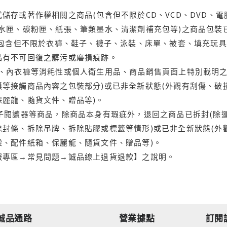
儲存或著作權相關之商品(包含但不限於CD、VCD、DVD、電
水匣、碳粉匣、紙張、筆類墨水、清潔劑補充包等)之商品包裝已
(包含但不限於衣褲、鞋子、襪子、泳裝、床單、被套、填充玩具
品有不可回復之髒污或磨損痕跡。
品、內衣褲等消耗性或個人衛生用品、商品銷售頁面上特別載明之
等接觸商品內容之包裝部分)或已非全新狀態(外觀有刮傷、破
保麗龍、隨貨文件、贈品等)。
電子閱讀器等商品，除商品本身有瑕疵外，退回之商品已拆封(除
封條、拆除吊牌、拆除貼膠或標籤等情形)或已非全新狀態(外
袋、配件紙箱、保麗龍、隨貨文件、贈品等)。
服專區→常見問題→誠品線上退貨退款】之說明。
誠品通路
營業據點
訂閱