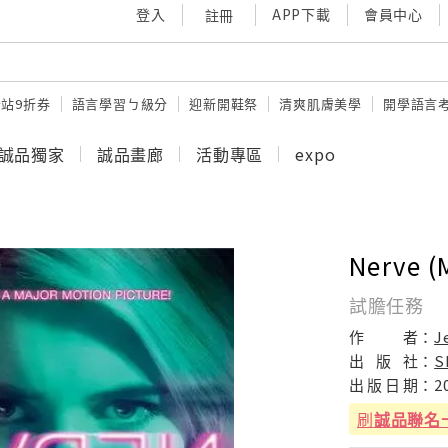
登入
APP下載
會員中心
註冊
站9折券
語言學習ㄅ級分
迎新開鞋祭
清爽肌膚美學
開學語言
誠品獨家
誠品畫廊
活動專區
expo
Nerve (M
試膽任務
作
者：
J
出
版
社：
S
出
版
日
期：
2
刷
誠品聯名