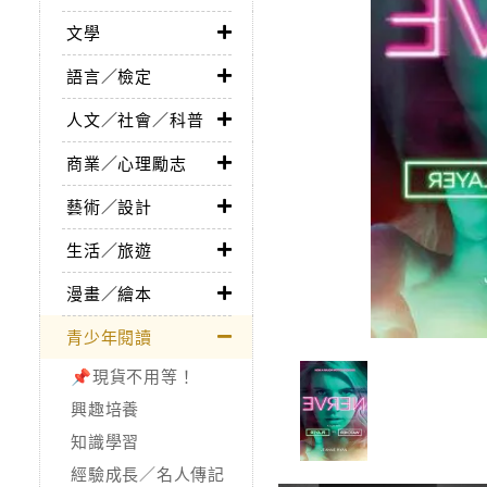
文學
語言／檢定
人文／社會／科普
商業／心理勵志
藝術／設計
生活／旅遊
漫畫／繪本
青少年閱讀
📌現貨不用等！
興趣培養
知識學習
經驗成長／名人傳記