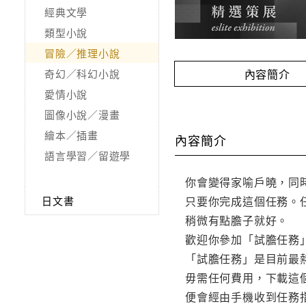
經典文學
類型小說
冒險／推理小說
內容簡介
奇幻／科幻小說
愛情小說
圖像小說／漫畫
繪本／插畫
內容簡介
語言學習／留遊學
你會變得家喻戶曉，同
只要你完成這個任務。
日文書
稍微有點膽子就好。
歡迎你參加「試膽任務
「試膽任務」是目前最
毋需任何費用，下載這
便會經由手機收到任務