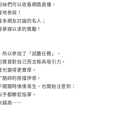
粉絲們可以收看網路直播，
實地參與！
最多網友討論的名人；
得夢寐以求的獎勵！
，所以參加了「試膽任務」，
的獎賞對自己而言極具吸引力，
賞也變得更豐厚。
了酷帥的搭擋伊恩，
手闖關時情愫漸生，也開始注意到：
似乎都瞭若指掌，
來越高……