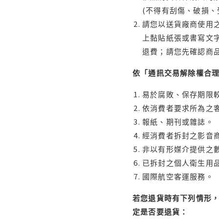
(不得有刮傷、破損、
請您以送貨廠商使用
上黏貼紙張或書寫文
退費；請您先確認商
依「通訊交易解除權合
易於腐敗、保存期限較
依消費者要求所為之客
報紙、期刊或雜誌。
經消費者拆封之影音
非以有形媒介提供之數
已拆封之個人衛生用品
國際航空客運服務。
若您退貨時有下列情形，
定是否要退貨：