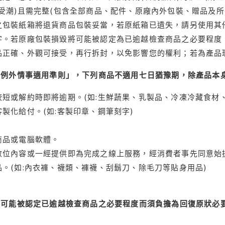
受潮)且需完整(包含全部商品、配件、原廠內外包裝、贈品及所
之包裝紙箱將退貨商品包裝妥當，若原紙箱已遺失，請另使用其
字。若原廠包裝損毀將可能被認定為已逾越檢查商品之必要程度，
品正確、外觀可接受，再行拆封，以免影響您的權利；若為產品
理例外情事適用準則」，下列商品不適用七日猶豫期，除產品本
短或解約時即將逾期。(如:生鮮蔬果、乳製品、冷凍冷藏食材、
製化給付。(如:客製印章、鋼筆刻字)
商品或電腦軟體。
位內容或一經提供即為完成之線上服務，經消費者事先同意始提
。(如:內衣褲、襪類、褲襪、刮鬍刀、除毛刀等貼身用品)
可能被認定已逾越檢查商品之必要程度而須負擔為回復原狀必要