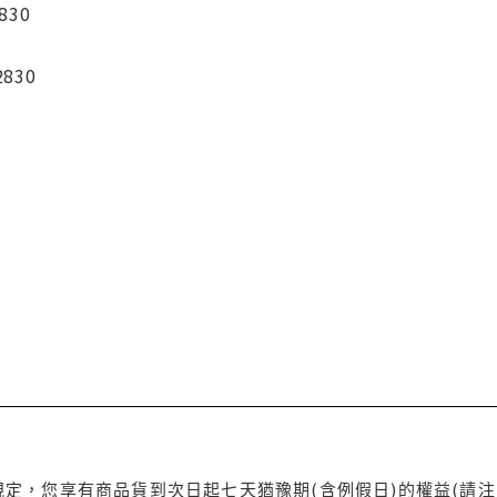
830
2830
定，您享有商品貨到次日起七天猶豫期(含例假日)的權益(請