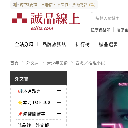
防詐3要訣：不聽信、不操作、掛斷電話
(詳)
禮享偶爸節
搶領全
全站分類
品牌旗艦館
排行榜
誠品選書
首頁
外文書
青少年閱讀
冒險／推理小說
外文書
📢本月新書
⭐本月TOP 100
📌熱搜關鍵字
誠品線上外文報