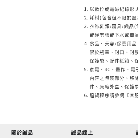
以數位或電磁紀錄形式
耗材(包含但不限於墨
衣飾鞋類/寢具/織品
或經剪標或下水或商
食品、美容/保養用
限於瓶蓋、封口、封膜
保護袋、配件紙箱、
家電、3C、畫作、
內容之包裝部分、移除
件、原廠外盒、保護
退貨程序請參閱【客
關於誠品
誠品線上