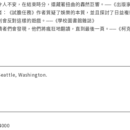
令人不安，在結束時分，還藏著扭曲的轟然巨響。──《出版
者：《試膽任務》作者質疑了娛樂的本質，並且探討了日益複
則會反對這樣的遊戲。──《學校圖書館雜誌》
讀者們會發現，他們將瘋狂地翻讀，直到最後一頁。──《柯
Seattle, Washington.
4000