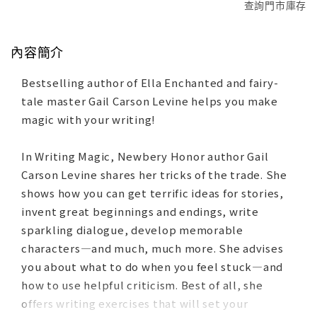
查詢門市庫存
內容簡介
Bestselling author of Ella Enchanted and fairy-
tale master Gail Carson Levine helps you make
magic with your writing!
In Writing Magic, Newbery Honor author Gail
Carson Levine shares her tricks of the trade. She
shows how you can get terrific ideas for stories,
invent great beginnings and endings, write
sparkling dialogue, develop memorable
characters—and much, much more. She advises
you about what to do when you feel stuck—and
how to use helpful criticism. Best of all, she
offers writing exercises that will set your