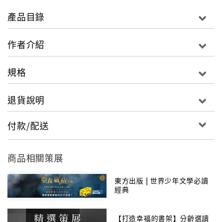
束縛；從不運用武器，卻能完成一樁又一樁的驚奇冒
產品目錄
險；既能體貼弱小，又能嚴懲權貴；能劫富濟貧，也能
豐厚自己的財力；是個神祕又令人嚮往的傳奇人物。全
作者介紹
新的插圖版型、文字敘述，賦予這些傳奇故事更飛揚的
風貌。
規格
【亞森‧羅蘋傳奇系列簡介】
退貨說明
如同英國人都孰知福爾摩斯一樣，所有的法國人都知道
亞森•羅蘋。他足智多謀、沉著冷靜、倜儻不羈、樂觀
付款/配送
詼諧、玩世不恭的形象和行為，使幾代讀者為之傾倒。
亞森•羅蘋站在剝削階級的對立面，經常身處險境、絕
商品相關策展
境，卻每次都能逢凶化吉。人們固然愛他的智慧出眾、
敢於冒險，不過真正得人心的，其實是他的敢於藐視權
東方出版 | 世界少年文學必讀
經典
貴、懲治醜惡、匡扶正義。他以紳士的面目出現，專取
不義之財，從來不殺人，也從來不使刀槍；他也像貴族
中的無政府主義者，既協助警方，也捉弄警方，在參與
【打造幸福的書架】分齡選讀