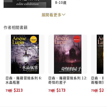
8-10歲
破案的過程中，再把大額的贓款收進自己的腰包，並慷
慨的重新分配給更多需要援助的平民百姓。
展開看更多
在他每次的冒險出征中，幾乎都有一位美麗、善良的女
作者相關書籍
性出現，她們對亞森•羅蘋產生愛慕之情，而他對紅粉
友人也都真心相待，只因種種原因，最後都錯失機會，
未能成眷屬。這樣的結果，不但沒有引起讀者的非議，
反而讓人更傾倒於他的專情。
亞森•羅蘋的迷人丰采經歷百年時光，仍鮮明的活躍在
世人心中，他的名氣實在遠遠的蓋過了創造他的莫理士
•盧布朗。
亞森．羅蘋冒險系列 6:
亞森．羅蘋冒險系列 12:
亞森．羅蘋
水晶瓶塞
奇怪的屋子
兩種微笑
$213
$173
$21
79折
79折
79折