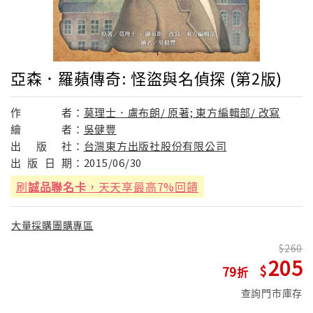
亞森．羅蘋傳奇: 怪盜與名偵探 (第2版)
作
者：
莫理士．盧布朗/ 原著; 東方編輯部/ 改寫
繪
者：
吳健豐
出
版
社：
台灣東方出版社股份有限公司
出
版
日
期：
2015/06/30
刷
誠品聯名卡
，天天享最高7%回饋
大量採購團購專區
260
205
79
查詢門市庫存