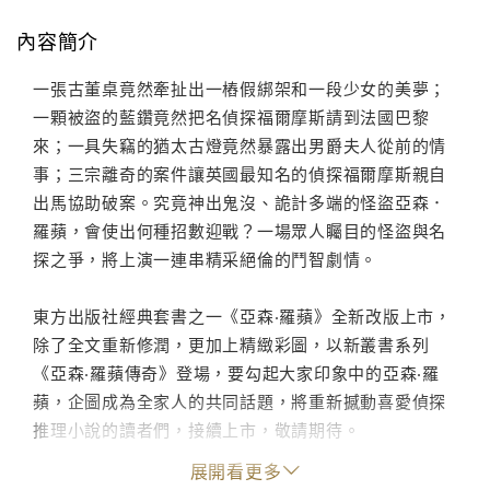
內容簡介
一張古董桌竟然牽扯出一樁假綁架和一段少女的美夢；
一顆被盜的藍鑽竟然把名偵探福爾摩斯請到法國巴黎
來；一具失竊的猶太古燈竟然暴露出男爵夫人從前的情
事；三宗離奇的案件讓英國最知名的偵探福爾摩斯親自
出馬協助破案。究竟神出鬼沒、詭計多端的怪盜亞森．
羅蘋，會使出何種招數迎戰？一場眾人矚目的怪盜與名
探之爭，將上演一連串精采絕倫的鬥智劇情。
東方出版社經典套書之一《亞森‧羅蘋》全新改版上市，
除了全文重新修潤，更加上精緻彩圖，以新叢書系列
《亞森‧羅蘋傳奇》登場，要勾起大家印象中的亞森‧羅
蘋，企圖成為全家人的共同話題，將重新撼動喜愛偵探
推理小說的讀者們，接續上市，敬請期待。
展開看更多
亞森‧羅蘋是盜賊，也是紳士；風流倜儻卻不輕易被情感