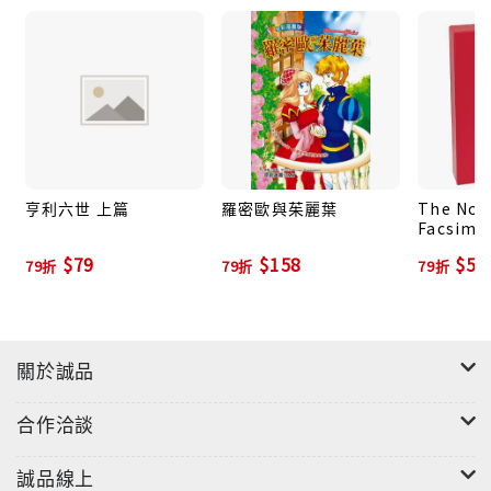
亨利六世 上篇
羅密歐與茱麗葉
The Nor
Facsimil
First Fol
$79
$158
$5,
79折
79折
79折
Shakesp
on Folio
Folger L
Collecti
關於誠品
合作洽談
誠品線上