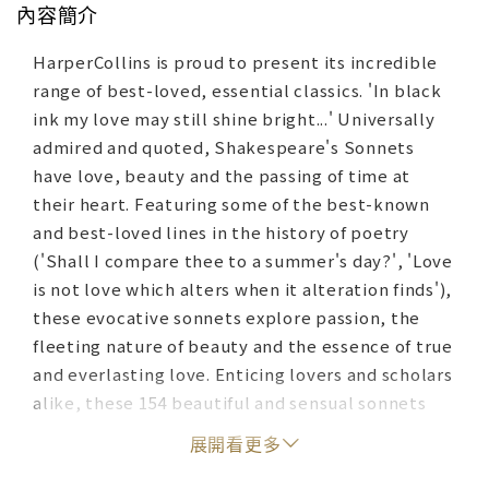
內容簡介
HarperCollins is proud to present its incredible
range of best-loved, essential classics. 'In black
ink my love may still shine bright...' Universally
admired and quoted, Shakespeare's Sonnets
have love, beauty and the passing of time at
their heart. Featuring some of the best-known
and best-loved lines in the history of poetry
('Shall I compare thee to a summer's day?', 'Love
is not love which alters when it alteration finds'),
these evocative sonnets explore passion, the
fleeting nature of beauty and the essence of true
and everlasting love. Enticing lovers and scholars
alike, these 154 beautiful and sensual sonnets
are as relevant and important today as when they
展開看更多
were written 400 years ago.