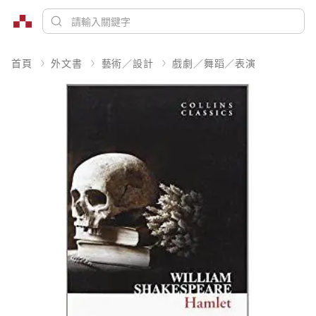
首頁
外文書
藝術／設計
戲劇／舞蹈／表演