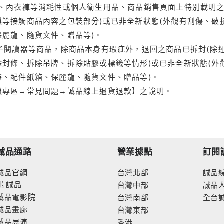
品、內衣褲等消耗性或個人衛生用品、商品銷售頁面上特別載明之
等接觸商品內容之包裝部分)或已非全新狀態(外觀有刮傷、破
保麗龍、隨貨文件、贈品等)。
電子閱讀器等商品，除商品本身有瑕疵外，退回之商品已拆封(除
封條、拆除吊牌、拆除貼膠或標籤等情形)或已非全新狀態(外
袋、配件紙箱、保麗龍、隨貨文件、贈品等)。
服專區→常見問題→誠品線上退貨退款】之說明。
誠品通路
營業據點
訂閱
誠品官網
台灣北部
誠品
迷
誠品
台灣中部
誠品
誠品電影院
台灣南部
全台
誠品畫廊
台灣東部
誠品展演
香港