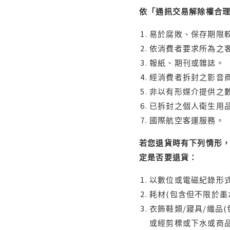
依「通訊交易解除權合
易於腐敗、保存期限較
依消費者要求所為之客
報紙、期刊或雜誌。
經消費者拆封之影音
非以有形媒介提供之數
已拆封之個人衛生用品
國際航空客運服務。
若您退貨時有下列情形，
定是否要退貨：
以數位或電磁紀錄形式
耗材(包含但不限於墨
衣飾鞋類/寢具/織品
或經剪標或下水或商