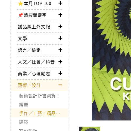
⭐本月TOP 100
📌熱搜關鍵字
誠品線上外文報
文學
語言／檢定
人文／社會／科普
商業／心理勵志
藝術／設計
藝術設計新書到貨！
繪畫
手作／工藝／精品收藏
建築
室內設計