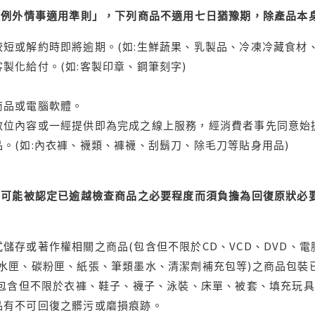
理例外情事適用準則」，下列商品不適用七日猶豫期，除產品本
短或解約時即將逾期。(如:生鮮蔬果、乳製品、冷凍冷藏食材、
製化給付。(如:客製印章、鋼筆刻字)
商品或電腦軟體。
位內容或一經提供即為完成之線上服務，經消費者事先同意始提
。(如:內衣褲、襪類、褲襪、刮鬍刀、除毛刀等貼身用品)
可能被認定已逾越檢查商品之必要程度而須負擔為回復原狀必要
儲存或著作權相關之商品(包含但不限於CD、VCD、DVD、電
水匣、碳粉匣、紙張、筆類墨水、清潔劑補充包等)之商品包裝已
(包含但不限於衣褲、鞋子、襪子、泳裝、床單、被套、填充玩具
品有不可回復之髒污或磨損痕跡。