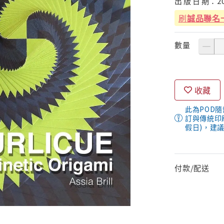
出
版
日
期：
2
刷
誠品聯名
數量
收藏
此為POD
訂與傳統印
假日)，建
付款/配送