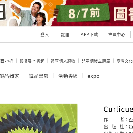
登入
APP下載
會員中心
註冊
面79折
藝術展79折起
禮享情人選物
兒童情緒主題展
臺灣文化
誠品獨家
誠品畫廊
活動專區
expo
Curlicue
作
者：
A
出
版
社：
C