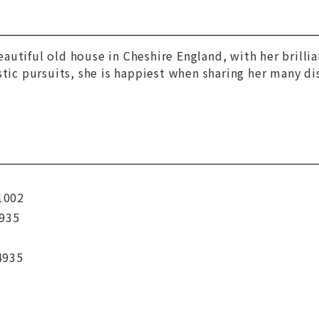
 beautiful old house in Cheshire England, with her brill
stic pursuits, she is happiest when sharing her many di
1002
935
4935