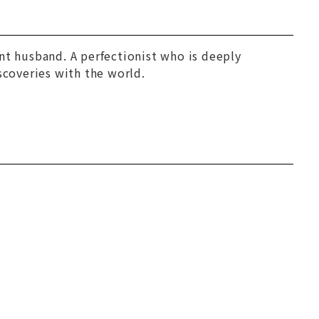
iant husband. A perfectionist who is deeply
scoveries with the world.