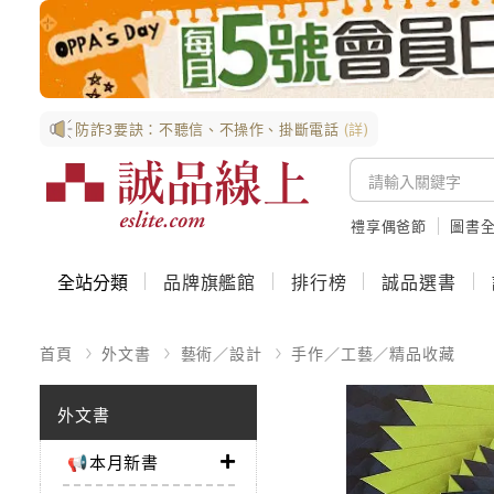
防詐3要訣：不聽信、不操作、掛斷電話
(詳)
禮享偶爸節
圖書全
全站分類
品牌旗艦館
排行榜
誠品選書
首頁
外文書
藝術／設計
手作／工藝／精品收藏
外文書
📢本月新書