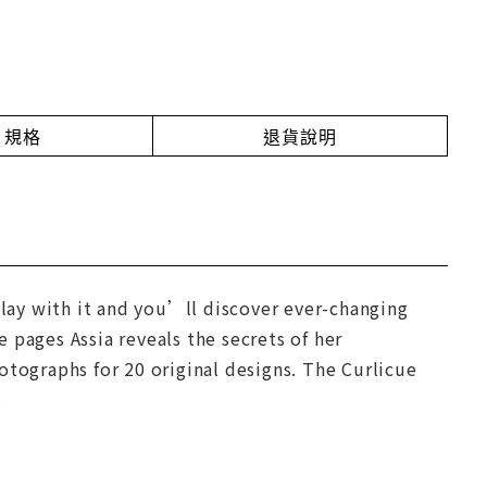
規格
退貨說明
Play with it and you’ll discover ever-changing
 pages Assia reveals the secrets of her
otographs for 20 original designs. The Curlicue
.