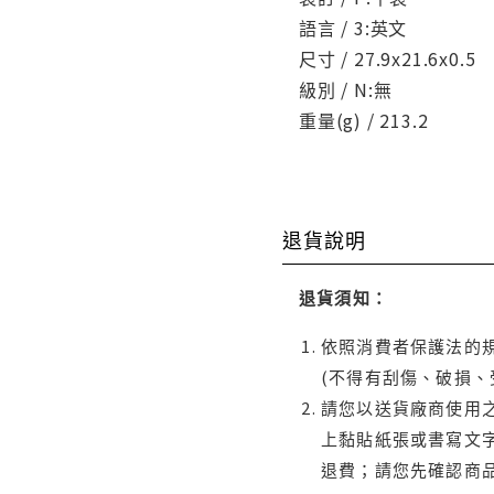
語言 / 3:英文
尺寸 / 27.9x21.6x0.5
級別 / N:無
重量(g) / 213.2
退貨說明
退貨須知：
依照消費者保護法的規
(不得有刮傷、破損、
請您以送貨廠商使用
上黏貼紙張或書寫文
退費；請您先確認商