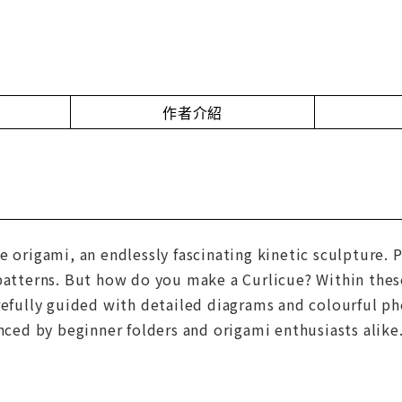
作者介紹
e origami, an endlessly fascinating kinetic sculpture. 
patterns. But how do you make a Curlicue? Within these
refully guided with detailed diagrams and colourful ph
enced by beginner folders and origami enthusiasts alike