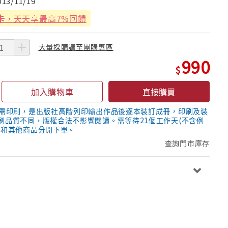
013/11/19
卡
，天天享最高7%回饋
大量採購請至團購專區
990
加入購物車
直接購買
隨需印刷，是出版社高階列印輸出作品後逐本裝訂成冊，印刷及裝
刷品質不同，版權合法不影響閱讀。需等待21個工作天(不含例
議和其他商品分開下單。
查詢門市庫存