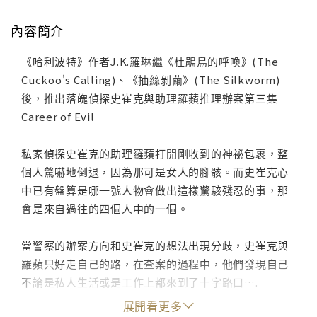
內容簡介
《哈利波特》作者J.K.羅琳繼《杜鵑鳥的呼喚》(The
Cuckoo's Calling)、《抽絲剝繭》(The Silkworm)
後，推出落魄偵探史崔克與助理羅蘋推理辦案第三集
Career of Evil
私家偵探史崔克的助理羅蘋打開剛收到的神祕包裹，整
個人驚嚇地倒退，因為那可是女人的腳骸。而史崔克心
中已有盤算是哪一號人物會做出這樣驚駭殘忍的事，那
會是來自過往的四個人中的一個。
當警察的辦案方向和史崔克的想法出現分歧，史崔克與
羅蘋只好走自己的路，在查案的過程中，他們發現自己
不論是私人生活或是工作上都來到了十字路口….
展開看更多