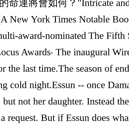
如何？"Intricate and extra
 (A New York Times Notable Boo
multi-award-nominated The Fifth 
Locus Awards‧ The inaugural Wi
or the last time.The season of en
 long cold night.Essun -- once Da
 but not her daughter. Instead the
 a request. But if Essun does what