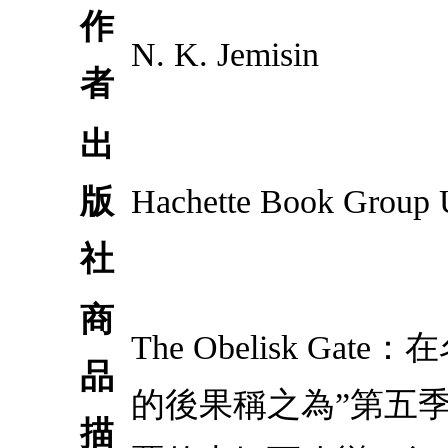
作
N. K. Jemisin
者
出
版
Hachette Book Group
社
商
The Obelisk Ga
品
的後果稱之為”第五
描