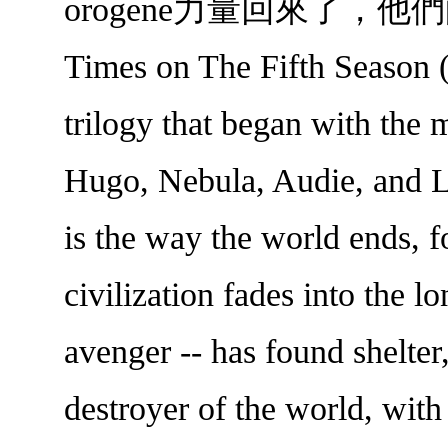
orogene力量回來了，他們的命運將會
Times on The Fifth Season
trilogy that began with the 
Hugo, Nebula, Audie, and 
is the way the world ends, f
civilization fades into the
avenger -- has found shelter,
destroyer of the world, with