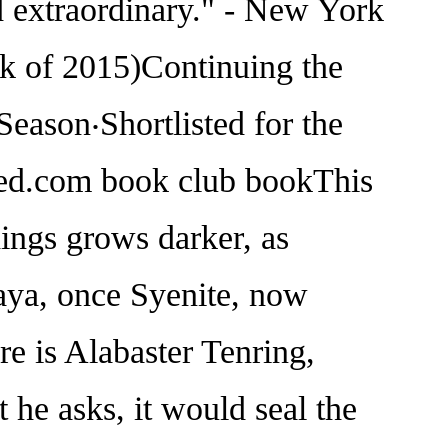
ordinary." - New York
k of 2015)Continuing the
Season‧Shortlisted for the
red.com book club bookThis
dings grows darker, as
maya, once Syenite, now
re is Alabaster Tenring,
 he asks, it would seal the