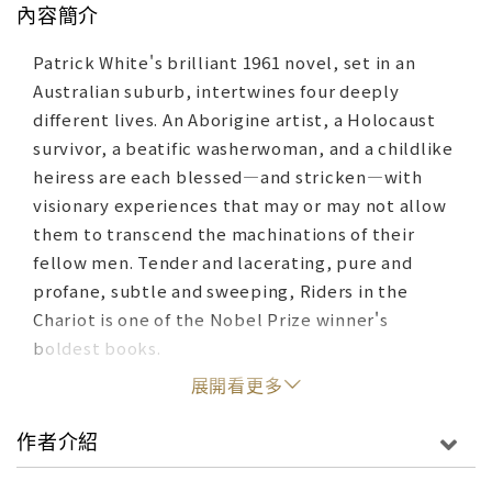
內容簡介
Patrick White's brilliant 1961 novel, set in an
Australian suburb, intertwines four deeply
different lives. An Aborigine artist, a Holocaust
survivor, a beatific washerwoman, and a childlike
heiress are each blessed—and stricken—with
visionary experiences that may or may not allow
them to transcend the machinations of their
fellow men. Tender and lacerating, pure and
profane, subtle and sweeping, Riders in the
Chariot is one of the Nobel Prize winner's
boldest books.
展開看更多
作者介紹