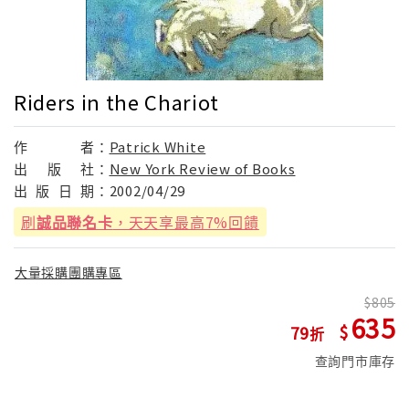
Riders in the Chariot
作
者：
Patrick White
出
版
社：
New York Review of Books
出
版
日
期：
2002/04/29
刷
誠品聯名卡
，天天享最高7%回饋
大量採購團購專區
805
635
79
查詢門市庫存