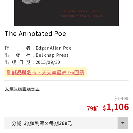
The Annotated Poe
作
者：
Edgar Allan Poe
出
版
社：
Belknap Press
出
版
日
期：
2015/09/30
刷
誠品聯名卡
，天天享最高7%回饋
大量採購團購專區
1,400
1,106
79
期
利率
每期
分期
3
0
✕
368
元