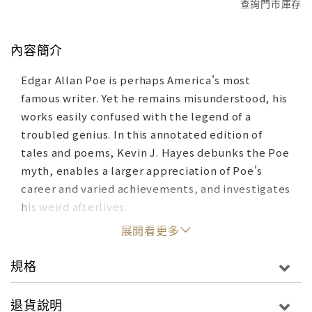
查詢門市庫存
內容簡介
Edgar Allan Poe is perhaps America's most
famous writer. Yet he remains misunderstood, his
works easily confused with the legend of a
troubled genius. In this annotated edition of
tales and poems, Kevin J. Hayes debunks the Poe
myth, enables a larger appreciation of Poe's
career and varied achievements, and investigates
his weird afterlives.
展開看更多
規格
退貨說明