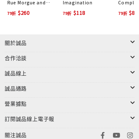
Rue Morgue and
Imagination
Complet
Other Tales
Poems o
$260
$118
$82
79折
79折
79折
Allan Po
關於誠品
合作洽談
誠品線上
誠品通路
營業據點
訂閱誠品線上電子報
關注誠品