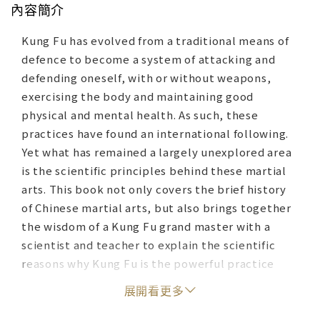
內容簡介
Kung Fu has evolved from a traditional means of
defence to become a system of attacking and
defending oneself, with or without weapons,
exercising the body and maintaining good
physical and mental health. As such, these
practices have found an international following.
Yet what has remained a largely unexplored area
is the scientific principles behind these martial
arts. This book not only covers the brief history
of Chinese martial arts, but also brings together
the wisdom of a Kung Fu grand master with a
scientist and teacher to explain the scientific
reasons why Kung Fu is the powerful practice
that it is. Using the principles of physics,
展開看更多
biomechanics and biology, with a number of
drawings showing some basic postures of Kung