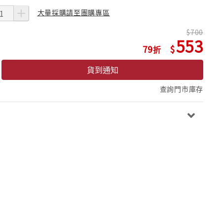
大量採購請至團購專區
700
553
79
貨到通知
查詢門市庫存