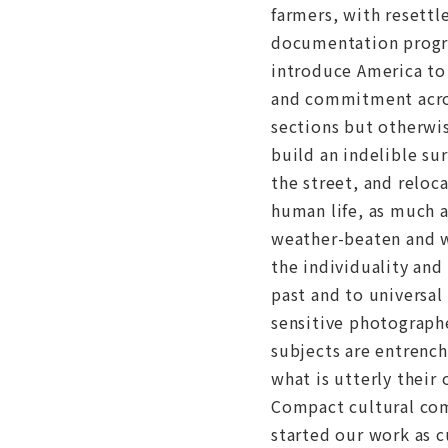
farmers, with resettl
documentation progra
introduce America to 
and commitment across
sections but otherwi
build an indelible su
the street, and reloc
human life, as much 
weather-beaten and w
the individuality and
past and to universal
sensitive photograph
subjects are entrench
what is utterly their
Compact cultural com
started our work as 