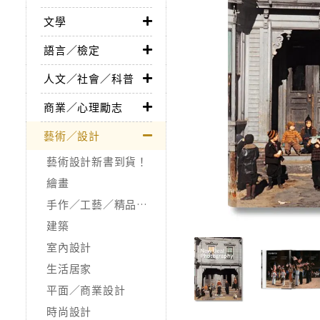
文學
語言／檢定
人文／社會／科普
商業／心理勵志
藝術／設計
藝術設計新書到貨！
繪畫
手作／工藝／精品收藏
建築
室內設計
生活居家
平面／商業設計
時尚設計