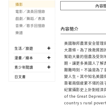
攝影
內容
電影／演員回憶錄
戲劇／舞蹈／表演
音樂／歌手回憶錄
內容簡介
樂譜
美國聯邦農業安全管理局
生活／旅遊
大蕭條，為了挽救貧困的
幫助大量的佃農及受到
漫畫／繪本
期，讓更多美國人了解真
青少年閱讀
艱難時刻。不論是為了
變人生。其中知名美國傳
日文書
靠著兩個疲累不堪的孩
紀實攝影史上針對經濟與社會變動所
of the Great Depressi
country s rural pover