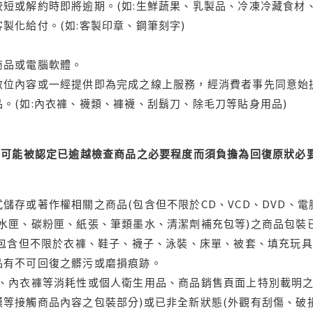
短或解約時即將逾期。(如:生鮮蔬果、乳製品、冷凍冷藏食材、
製化給付。(如:客製印章、鋼筆刻字)
商品或電腦軟體。
位內容或一經提供即為完成之線上服務，經消費者事先同意始提
。(如:內衣褲、襪類、褲襪、刮鬍刀、除毛刀等貼身用品)
可能被認定已逾越檢查商品之必要程度而須負擔為回復原狀必要
儲存或著作權相關之商品(包含但不限於CD、VCD、DVD、電
水匣、碳粉匣、紙張、筆類墨水、清潔劑補充包等)之商品包裝已
(包含但不限於衣褲、鞋子、襪子、泳裝、床單、被套、填充玩具
品有不可回復之髒污或磨損痕跡。
品、內衣褲等消耗性或個人衛生用品、商品銷售頁面上特別載明之
等接觸商品內容之包裝部分)或已非全新狀態(外觀有刮傷、破