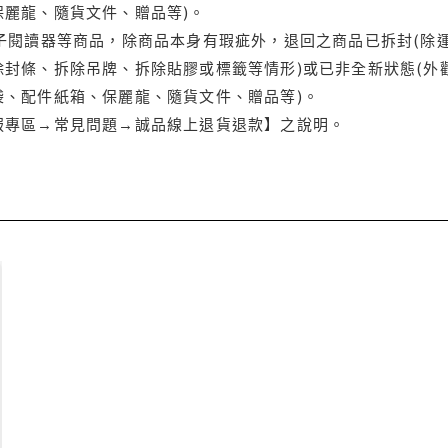
保麗龍、隨貨文件、贈品等)。
電子閱讀器等商品，除商品本身有瑕疵外，退回之商品已拆封(除
封條、拆除吊牌、拆除貼膠或標籤等情形)或已非全新狀態(外
袋、配件紙箱、保麗龍、隨貨文件、贈品等)。
服專區→常見問題→誠品線上退貨退款】之說明。