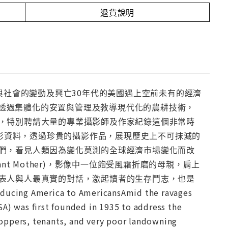
退貨說明
與社會的變動及興亡30年代的美國遇上空前未有的經濟
立，透過集體化的安置與管理及教導現代化的農耕技術，
，特別聘請大量的專業攝影師及作家紀錄這個非常時
攝影資料，透過珍貴的攝影作品，展現歷史上不可抹滅的
們，看見人類因為變化莫測的全球經濟市場變化而改
t Mother)，影像中一位飽受風霜折磨的母親，肩上
表人與人最真實的對話，激起讀者的生存鬥志，也是
merica to AmericansAmid the ravages
A) was first founded in 1935 to address the
croppers, tenants, and very poor landowning