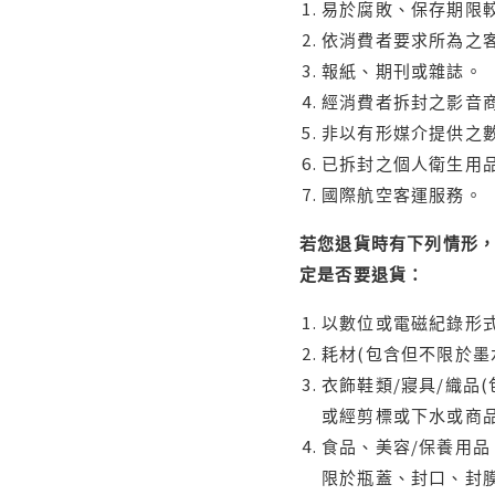
易於腐敗、保存期限較
依消費者要求所為之客
報紙、期刊或雜誌。
經消費者拆封之影音
非以有形媒介提供之數
已拆封之個人衛生用品
國際航空客運服務。
若您退貨時有下列情形，
定是否要退貨：
以數位或電磁紀錄形式
耗材(包含但不限於墨
衣飾鞋類/寢具/織品
或經剪標或下水或商
食品、美容/保養用
限於瓶蓋、封口、封膜