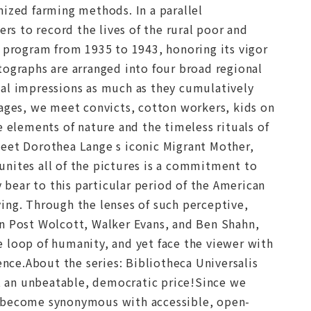
nized farming methods. In a parallel
s to record the lives of the rural poor and
A program from 1935 to 1943, honoring its vigor
tographs are arranged into four broad regional
ual impressions as much as they cumulatively
mages, we meet convicts, cotton workers, kids on
e elements of nature and the timeless rituals of
meet Dorothea Lange s iconic Migrant Mother,
nites all of the pictures is a commitment to
y bear to this particular period of the American
dying. Through the lenses of such perceptive,
on Post Wolcott, Walker Evans, and Ben Shahn,
he loop of humanity, and yet face the viewer with
ence.About the series: Bibliotheca Universalis
 an unbeatable, democratic price!Since we
s become synonymous with accessible, open-