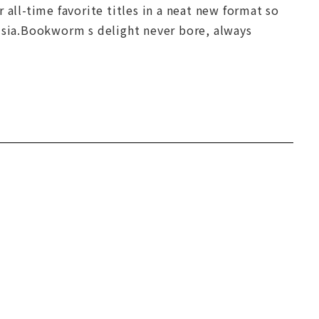
 all-time favorite titles in a neat new format so
disia.Bookworm s delight never bore, always