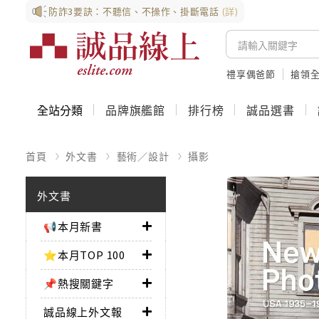
防詐3要訣：不聽信、不操作、掛斷電話
(詳)
禮享偶爸節
搶領全
全站分類
品牌旗艦館
排行榜
誠品選書
首頁
外文書
藝術／設計
攝影
外文書
📢本月新書
⭐本月TOP 100
📌熱搜關鍵字
誠品線上外文報