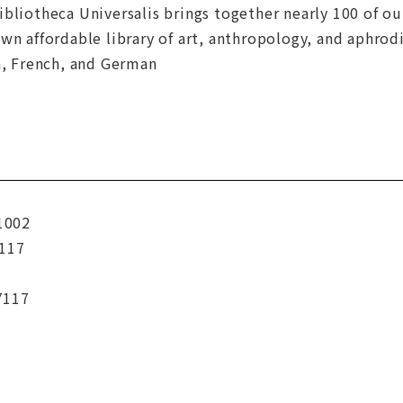
bliotheca Universalis brings together nearly 100 of our
wn affordable library of art, anthropology, and aphro
h, French, and German
1002
117
7117