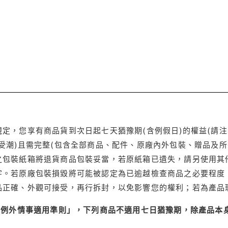
定，您享有商品貨到次日起七天猶豫期(含例假日)的權益(請
受潮)且需完整(包含全部商品、配件、原廠內外包裝、贈品及所
之包裝紙箱將退貨商品包裝妥當，若原紙箱已遺失，請另使用其
字。若原廠包裝損毀將可能被認定為已逾越檢查商品之必要程度，
品正確、外觀可接受，再行拆封，以免影響您的權利；若為產品
理例外情事適用準則」，下列商品不適用七日猶豫期，除產品本