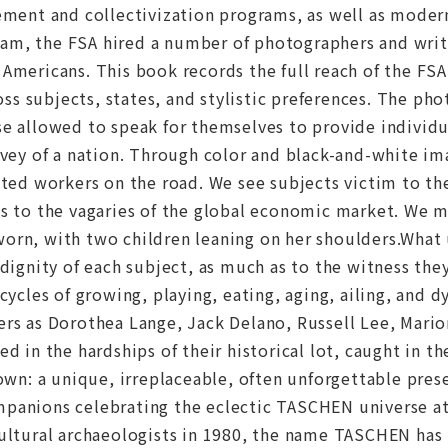
ement and collectivization programs, as well as moder
m, the FSA hired a number of photographers and writer
Americans. This book records the full reach of the FS
 subjects, states, and stylistic preferences. The pho
se allowed to speak for themselves to provide individ
rvey of a nation. Through color and black-and-white i
ated workers on the road. We see subjects victim to th
as to the vagaries of the global economic market. We 
orn, with two children leaning on her shoulders.What u
 dignity of each subject, as much as to the witness the
 cycles of growing, playing, eating, aging, ailing, and 
ers as Dorothea Lange, Jack Delano, Russell Lee, Mari
ed in the hardships of their historical lot, caught in t
 own: a unique, irreplaceable, often unforgettable pres
panions celebrating the eclectic TASCHEN universe at
cultural archaeologists in 1980, the name TASCHEN ha