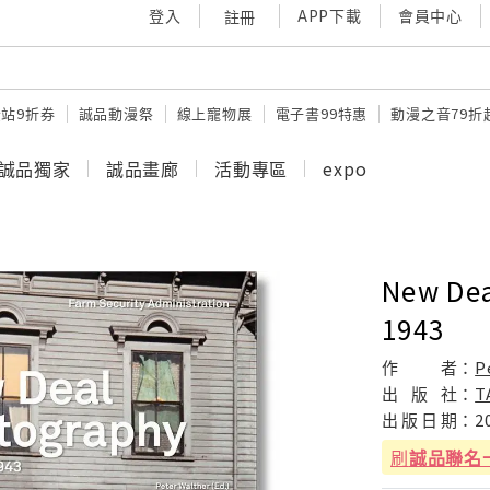
登入
APP下載
會員中心
註冊
站9折券
誠品動漫祭
線上寵物展
電子書99特惠
動漫之音79折
誠品獨家
誠品畫廊
活動專區
expo
New Dea
1943
作
者：
P
出
版
社：
T
出
版
日
期：
2
刷
誠品聯名