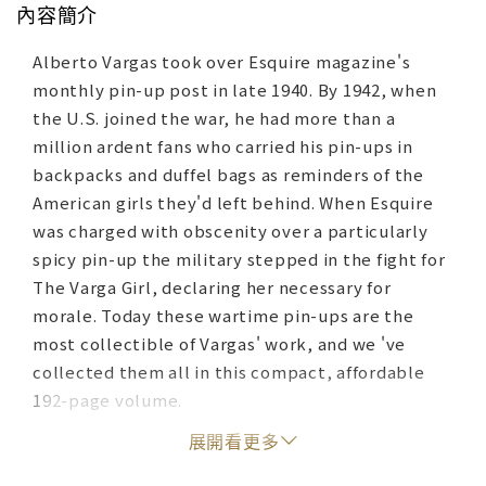
內容簡介
Alberto Vargas took over Esquire magazine's
monthly pin-up post in late 1940. By 1942, when
the U.S. joined the war, he had more than a
million ardent fans who carried his pin-ups in
backpacks and duffel bags as reminders of the
American girls they'd left behind. When Esquire
was charged with obscenity over a particularly
spicy pin-up the military stepped in the fight for
The Varga Girl, declaring her necessary for
morale. Today these wartime pin-ups are the
most collectible of Vargas' work, and we 've
collected them all in this compact, affordable
192-page volume.
展開看更多