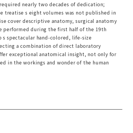
required nearly two decades of dedication;
the treatise s eight volumes was not published in
eatise cover descriptive anatomy, surgical anatomy
e performed during the first half of the 19th
s spectacular hand-colored, life-size
flecting a combination of direct laboratory
ffer exceptional anatomical insight, not only for
ested in the workings and wonder of the human