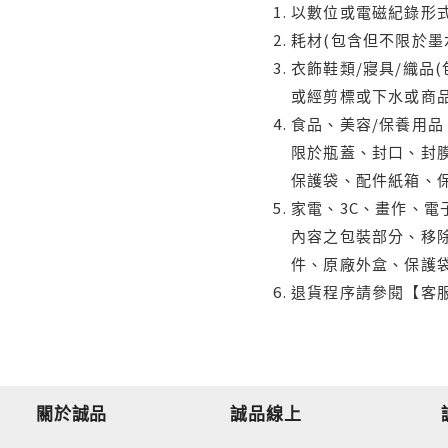
以數位或電磁紀錄形式
耗材(包含但不限於墨
衣飾鞋類/寢具/織品
或經剪標或下水或商
食品、美容/保養用
限於瓶蓋、封口、封膜
保護袋、配件紙箱、
家電、3C、畫作、
內容之包裝部分、移除
件、原廠外盒、保護
退貨程序請參閱【客
關於誠品
誠品線上