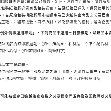
受潮)且需完整(包含全部商品、配件、原廠內外包裝、贈品及所
之包裝紙箱將退貨商品包裝妥當，若原紙箱已遺失，請另使用其
字。若原廠包裝損毀將可能被認定為已逾越檢查商品之必要程度，
品正確、外觀可接受，再行拆封，以免影響您的權利；若為產品
理例外情事適用準則」，下列商品不適用七日猶豫期，除產品本
短或解約時即將逾期。(如:生鮮蔬果、乳製品、冷凍冷藏食材、
製化給付。(如:客製印章、鋼筆刻字)
商品或電腦軟體。
位內容或一經提供即為完成之線上服務，經消費者事先同意始提
。(如:內衣褲、襪類、褲襪、刮鬍刀、除毛刀等貼身用品)
可能被認定已逾越檢查商品之必要程度而須負擔為回復原狀必要