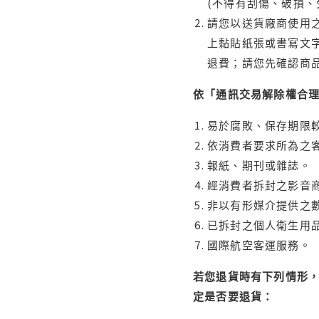
(不得有刮傷、破損、
請您以送貨廠商使用
上黏貼紙張或書寫文
退費；請您先確認商
依「通訊交易解除權合
易於腐敗、保存期限較
依消費者要求所為之客
報紙、期刊或雜誌。
經消費者拆封之影音
非以有形媒介提供之數
已拆封之個人衛生用品
國際航空客運服務。
若您退貨時有下列情形，
定是否要退貨：