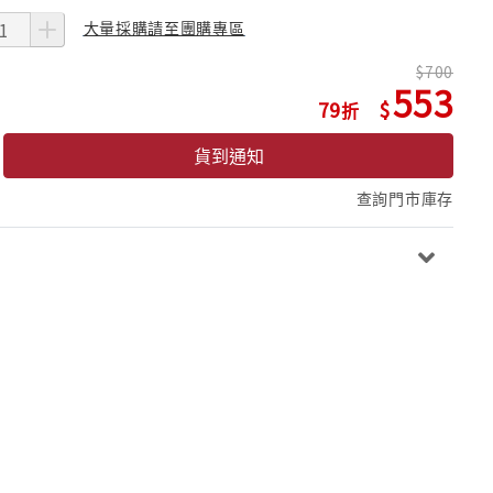
大量採購請至團購專區
700
553
79
貨到通知
查詢門市庫存