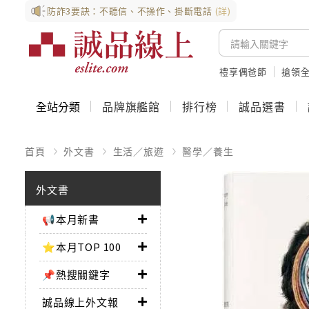
防詐3要訣：不聽信、不操作、掛斷電話
(詳)
禮享偶爸節
搶領全
全站分類
品牌旗艦館
排行榜
誠品選書
首頁
外文書
生活／旅遊
醫學／養生
外文書
📢本月新書
⭐本月TOP 100
📌熱搜關鍵字
誠品線上外文報