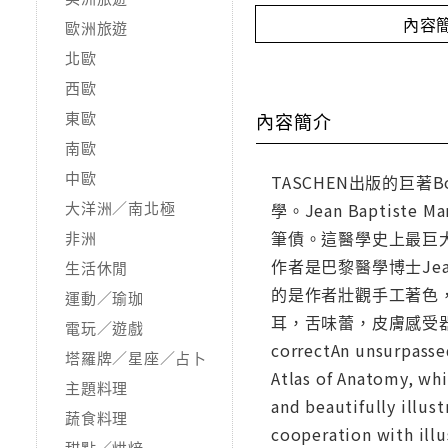
內容
歐洲旅遊
北歐
西歐
東歐
內容簡介
南歐
中歐
TASCHEN出版的巨著Bou
大洋洲／南北極
學。Jean Baptis
筆債。這醫學史上最巨
非洲
作者是巴黎醫學博士Jea
生活休閒
的是作者壯觀手工著色
運動／瑜珈
耳，舌味蕾，皮膚感受器
電玩／遊戲
correctAn unsurpasse
塔羅牌／星座／占卜
Atlas of Anatomy, whi
主題料理
and beautifully illus
蔬食料理
cooperation with illu
甜點／烘焙