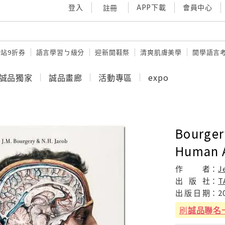
登入
APP下載
會員中心
註冊
站9折券
語言學習ㄅ級分
迎新開鞋祭
清爽肌膚美學
開學語言
誠品獨家
誠品畫廊
活動專區
expo
Bourger
Human 
作
者：
J
出
版
社：
T
出
版
日
期：
2
刷
誠品聯名