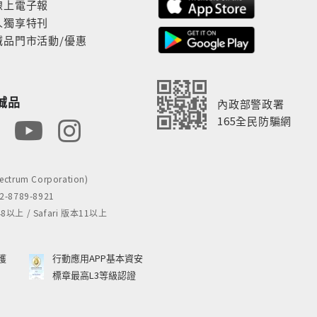
線上電子報
人獨享特刊
誠品門市活動/優惠
誠品
內政部警政署
165全民防騙網
rum Corporation)
8789-8921
 / Safari 版本11以上
獲
行動應用APP基本資安
標章最高L3等級認證