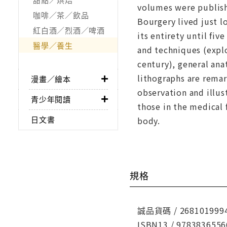
volumes were publish
咖啡／茶／飲品
Bourgery lived just l
紅白酒／烈酒／啤酒
its entirety until fiv
醫學／養生
and techniques (explo
century), general an
lithographs are remark
漫畫／繪本
observation and illus
青少年閱讀
those in the medical 
日文書
body.
規格
誠品貨碼 / 268101999
ISBN13 / 9783836556