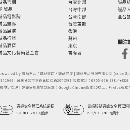
誠品官網
台灣北部
誠品
迷
誠品
台灣中部
誠品
誠品電影院
台灣南部
全台
誠品畫廊
台灣東部
誠品展演
香港
誠品行旅
蘇州
關注
誠品酒窖
東京
誠品文化藝術基金會
吉隆坡
- powered by 誠品生活 / 誠品書店 / 誠品物流 | 誠品生活股份有限公司 (eslite Spect
52966 | 台灣台北市信義區松德路204號B1 服務電話：0800-666-798／+886-2-
處理｜建議使用瀏覽器版本：Google Chrome版本60以上 / Firefox版本48以上
資通安全管理系統榮獲
雲端服務資訊安全管理榮
ISO/IEC 27001認證
ISO/IEC 27017認證