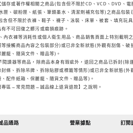
儲存或著作權相關之商品(包含但不限於CD、VCD、DVD、電
水匣、碳粉匣、紙張、筆類墨水、清潔劑補充包等)之商品包裝已
(包含但不限於衣褲、鞋子、襪子、泳裝、床單、被套、填充玩具
品有不可回復之髒污或磨損痕跡。
品、內衣褲等消耗性或個人衛生用品、商品銷售頁面上特別載明之
等接觸商品內容之包裝部分)或已非全新狀態(外觀有刮傷、破
保麗龍、隨貨文件、贈品等)。
電子閱讀器等商品，除商品本身有瑕疵外，退回之商品已拆封(除
封條、拆除吊牌、拆除貼膠或標籤等情形)或已非全新狀態(外
袋、配件紙箱、保麗龍、隨貨文件、贈品等)。
服專區→常見問題→誠品線上退貨退款】之說明。
誠品通路
營業據點
訂閱