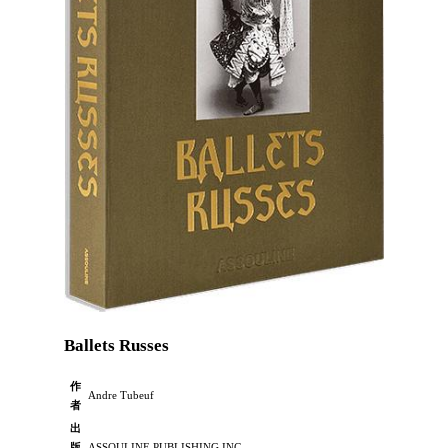
Ballets Russes
作
Andre Tubeuf
者
出
版
ASSOULINE PUBLISHING INC.