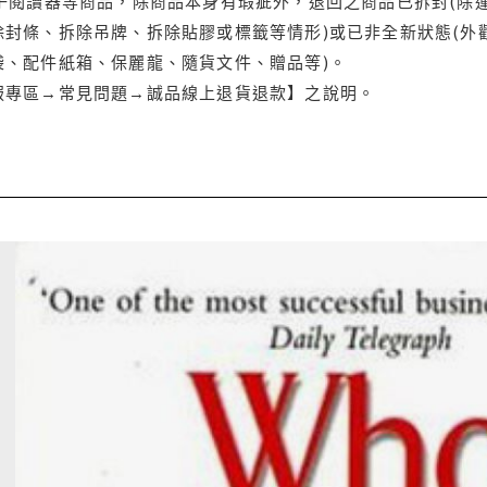
電子閱讀器等商品，除商品本身有瑕疵外，退回之商品已拆封(除
封條、拆除吊牌、拆除貼膠或標籤等情形)或已非全新狀態(外
袋、配件紙箱、保麗龍、隨貨文件、贈品等)。
服專區→常見問題→誠品線上退貨退款】之說明。