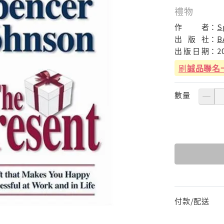
禮物
作
者：
S
出
版
社：
B
出
版
日
期：
2
刷
誠品聯名
數量
付款/配送