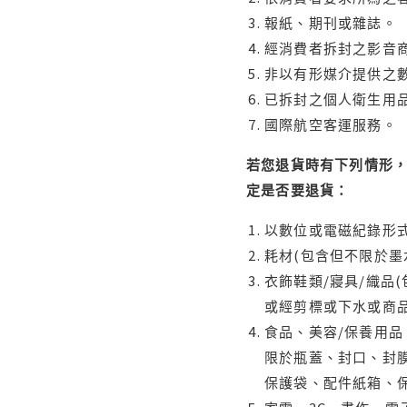
報紙、期刊或雜誌。
經消費者拆封之影音
非以有形媒介提供之數
已拆封之個人衛生用品
國際航空客運服務。
若您退貨時有下列情形，
定是否要退貨：
以數位或電磁紀錄形式
耗材(包含但不限於墨
衣飾鞋類/寢具/織品
或經剪標或下水或商
食品、美容/保養用
限於瓶蓋、封口、封膜
保護袋、配件紙箱、