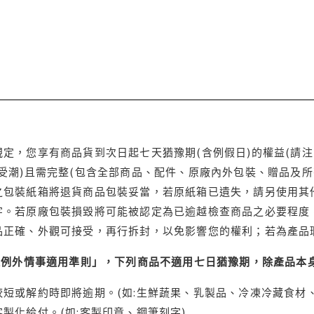
定，您享有商品貨到次日起七天猶豫期(含例假日)的權益(請
受潮)且需完整(包含全部商品、配件、原廠內外包裝、贈品及所
之包裝紙箱將退貨商品包裝妥當，若原紙箱已遺失，請另使用其
字。若原廠包裝損毀將可能被認定為已逾越檢查商品之必要程度，
品正確、外觀可接受，再行拆封，以免影響您的權利；若為產品
理例外情事適用準則」，下列商品不適用七日猶豫期，除產品本
短或解約時即將逾期。(如:生鮮蔬果、乳製品、冷凍冷藏食材、
製化給付。(如:客製印章、鋼筆刻字)