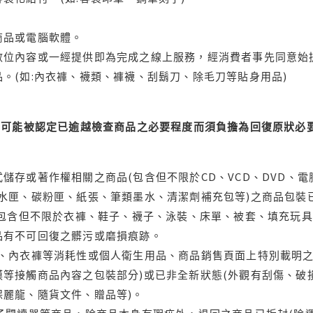
商品或電腦軟體。
位內容或一經提供即為完成之線上服務，經消費者事先同意始提
。(如:內衣褲、襪類、褲襪、刮鬍刀、除毛刀等貼身用品)
可能被認定已逾越檢查商品之必要程度而須負擔為回復原狀必要
儲存或著作權相關之商品(包含但不限於CD、VCD、DVD、電
水匣、碳粉匣、紙張、筆類墨水、清潔劑補充包等)之商品包裝已
(包含但不限於衣褲、鞋子、襪子、泳裝、床單、被套、填充玩具
品有不可回復之髒污或磨損痕跡。
品、內衣褲等消耗性或個人衛生用品、商品銷售頁面上特別載明之
等接觸商品內容之包裝部分)或已非全新狀態(外觀有刮傷、破
保麗龍、隨貨文件、贈品等)。