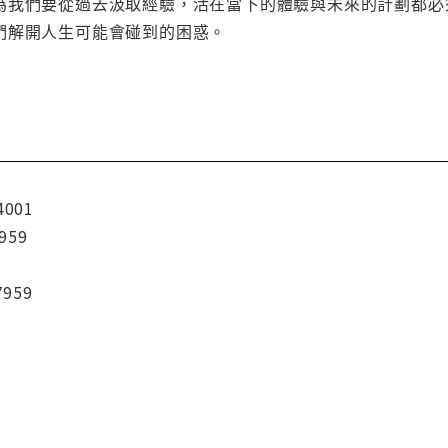
我們要從過去汲取經驗，活在當下的體驗與未來的計劃都必須省視。
們解開人生可能會碰到的困惑。
4001
959
7959