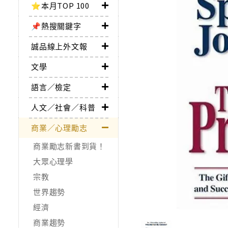
⭐本月TOP 100
📌熱搜關鍵字
誠品線上外文報
文學
語言／檢定
人文／社會／科普
商業／心理勵志
商業勵志新書到貨！
大眾心理學
宗教
世界趨勢
經濟
商業趨勢