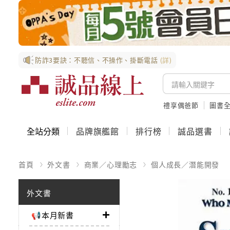
防詐3要訣：不聽信、不操作、掛斷電話
(詳)
禮享偶爸節
圖書全
全站分類
品牌旗艦館
排行榜
誠品選書
首頁
外文書
商業／心理勵志
個人成長／潛能開發
外文書
📢本月新書