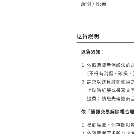
級別 / N:無
退貨說明
退貨須知：
依照消費者保護法的規
(不得有刮傷、破損、
請您以送貨廠商使用
上黏貼紙張或書寫文
退費；請您先確認商
依「通訊交易解除權合
易於腐敗、保存期限較
依消費者要求所為之客