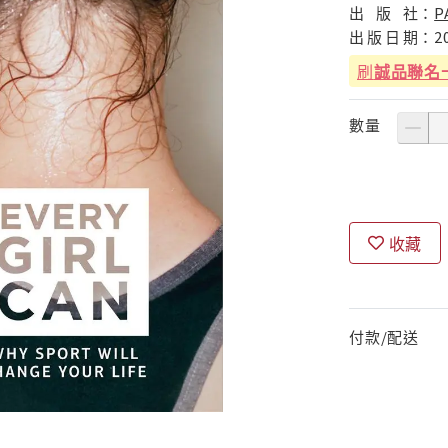
出
版
社：
P
出
版
日
期：
2
刷
誠品聯名
數量
收藏
付款/配送