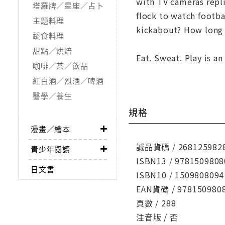
with TV cameras repl
塔羅牌／星座／占卜
flock to watch footba
主題料理
kickabout? How long d
蔬食料理
甜點／烘焙
Eat. Sweat. Play is a
咖啡／茶／飲品
紅白酒／烈酒／啤酒
醫學／養生
規格
漫畫／繪本
誠品貨碼 / 268125982
青少年閱讀
ISBN13 / 9781509808
日文書
ISBN10 / 1509808094
EAN貨碼 / 978150980
頁數 / 288
注音版 / 否