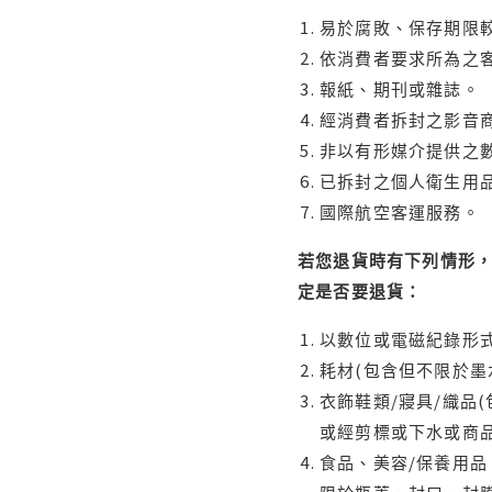
易於腐敗、保存期限較
依消費者要求所為之客
報紙、期刊或雜誌。
經消費者拆封之影音
非以有形媒介提供之數
已拆封之個人衛生用品
國際航空客運服務。
若您退貨時有下列情形，
定是否要退貨：
以數位或電磁紀錄形式
耗材(包含但不限於墨
衣飾鞋類/寢具/織品
或經剪標或下水或商
食品、美容/保養用