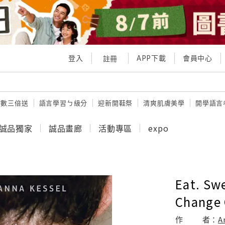
登入
APP下載
會員中心
註冊
點數三倍送
語言學習ㄅ級分
迎新開鞋祭
清爽肌膚美學
開學語言
誠品獨家
誠品畫廊
活動專區
expo
Eat. Sw
Change 
作
者：
A