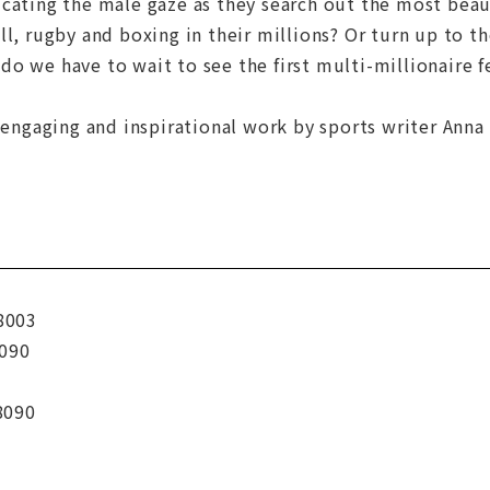
icating the male gaze as they search out the most be
ll, rugby and boxing in their millions? Or turn up to t
o we have to wait to see the first multi-millionaire f
n engaging and inspirational work by sports writer Anna 
8003
090
8090