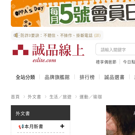
防詐3要訣：不聽信、不操作、掛斷電話
(詳)
禮享偶爸節
今日
全站分類
品牌旗艦館
排行榜
誠品選書
首頁
外文書
生活／旅遊
運動／瑜珈
外文書
📢本月新書