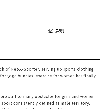
退貨說明
h of Net-A-Sporter, serving up sports clothing
 for yoga bunnies; exercise for women has finally
here still so many obstacles for girls and women
 sport consistently defined as male territory,