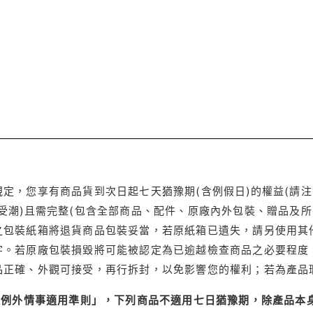
定，您享有商品貨到次日起七天猶豫期(含例假日)的權益(請
受潮)且需完整(包含全部商品、配件、原廠內外包裝、贈品及所
之包裝紙箱將退貨商品包裝妥當，若原紙箱已遺失，請另使用其
字。若原廠包裝損毀將可能被認定為已逾越檢查商品之必要程度，
品正確、外觀可接受，再行拆封，以免影響您的權利；若為產品
理例外情事適用準則」，下列商品不適用七日猶豫期，除產品本