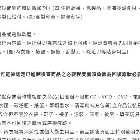
短或解約時即將逾期。(如:生鮮蔬果、乳製品、冷凍冷藏食材、
製化給付。(如:客製印章、鋼筆刻字)
商品或電腦軟體。
位內容或一經提供即為完成之線上服務，經消費者事先同意始提
。(如:內衣褲、襪類、褲襪、刮鬍刀、除毛刀等貼身用品)
可能被認定已逾越檢查商品之必要程度而須負擔為回復原狀必要
儲存或著作權相關之商品(包含但不限於CD、VCD、DVD、電
水匣、碳粉匣、紙張、筆類墨水、清潔劑補充包等)之商品包裝已
(包含但不限於衣褲、鞋子、襪子、泳裝、床單、被套、填充玩具
品有不可回復之髒污或磨損痕跡。
品、內衣褲等消耗性或個人衛生用品、商品銷售頁面上特別載明之