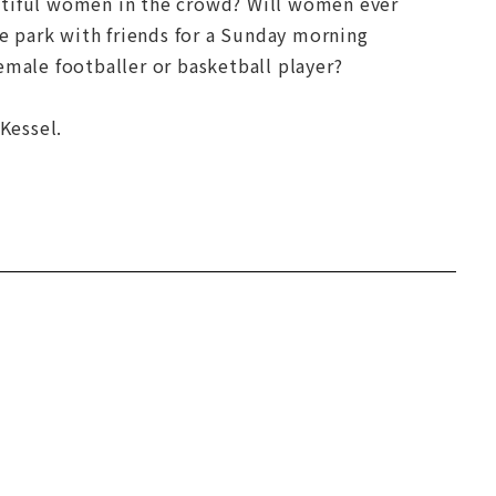
autiful women in the crowd? Will women ever
he park with friends for a Sunday morning
emale footballer or basketball player?
Kessel.