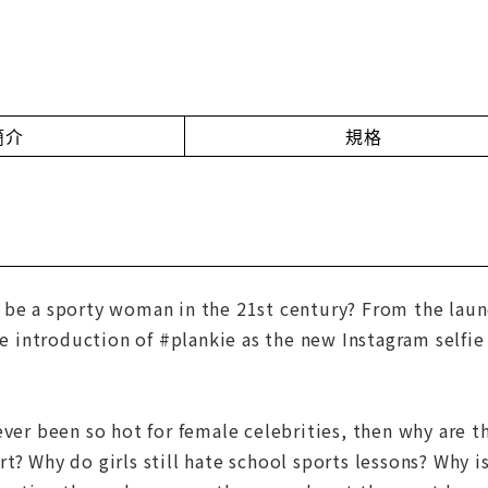
簡介
規格
be a sporty woman in the 21st century? From the launc
the introduction of #plankie as the new Instagram selfie
ever been so hot for female celebrities, then why are t
t? Why do girls still hate school sports lessons? Why is