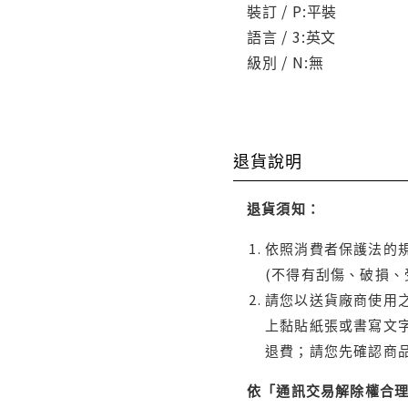
裝訂 / P:平裝
語言 / 3:英文
級別 / N:無
退貨說明
退貨須知：
依照消費者保護法的規
(不得有刮傷、破損、
請您以送貨廠商使用
上黏貼紙張或書寫文
退費；請您先確認商
依「通訊交易解除權合