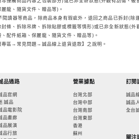
等接觸商品內容之包裝部分)或已非全新狀態(外觀有刮傷、破
保麗龍、隨貨文件、贈品等)。
電子閱讀器等商品，除商品本身有瑕疵外，退回之商品已拆封(除
封條、拆除吊牌、拆除貼膠或標籤等情形)或已非全新狀態(外
袋、配件紙箱、保麗龍、隨貨文件、贈品等)。
服專區→常見問題→誠品線上退貨退款】之說明。
誠品通路
營業據點
訂閱
誠品官網
台灣北部
誠品
迷
誠品
台灣中部
誠品
誠品電影院
台灣南部
全台
誠品畫廊
台灣東部
誠品展演
香港
誠品行旅
蘇州
關注