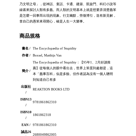
乃文明之母」，從神話、童話、卡通、建築、凱旋門、科幻小說等
線索來探討人類有多蠢。而人類的文明基本上就是想要弄清楚蠢笨
是怎麼一回事而出現的現象。行文幽默，旁徵博引，迭有新見解，
拿自己的愚笨來尋開心，確是人生一大樂事。
商品規格
書名 /
The Encyclopædia of Stupidity
作者 /
Boxsel, Matthijs Van
The Encyclopædia of Stupidity：【95年1、2月好讀推
薦】從每個人的眼中看出去，世界上笨蛋到處都是，這
簡介 /
本「蠢事百科」似是多餘。但作者認為沒有一個人聰明
到知道自己有多
出版社
REAKTION BOOKS LTD
/
ISBN13
9781861862310
/
ISBN10
1861862318
/
EAN /
9781861862310
誠品26
2680049862005