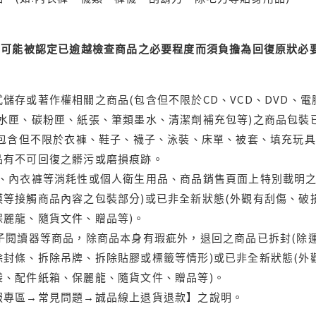
可能被認定已逾越檢查商品之必要程度而須負擔為回復原狀必要
儲存或著作權相關之商品(包含但不限於CD、VCD、DVD、電
水匣、碳粉匣、紙張、筆類墨水、清潔劑補充包等)之商品包裝已
(包含但不限於衣褲、鞋子、襪子、泳裝、床單、被套、填充玩具
品有不可回復之髒污或磨損痕跡。
品、內衣褲等消耗性或個人衛生用品、商品銷售頁面上特別載明之
等接觸商品內容之包裝部分)或已非全新狀態(外觀有刮傷、破
保麗龍、隨貨文件、贈品等)。
電子閱讀器等商品，除商品本身有瑕疵外，退回之商品已拆封(除
封條、拆除吊牌、拆除貼膠或標籤等情形)或已非全新狀態(外
袋、配件紙箱、保麗龍、隨貨文件、贈品等)。
服專區→常見問題→誠品線上退貨退款】之說明。