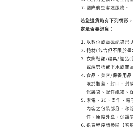
國際航空客運服務。
若您退貨時有下列情形，
定是否要退貨：
以數位或電磁紀錄形式
耗材(包含但不限於墨
衣飾鞋類/寢具/織品
或經剪標或下水或商
食品、美容/保養用
限於瓶蓋、封口、封膜
保護袋、配件紙箱、
家電、3C、畫作、
內容之包裝部分、移除
件、原廠外盒、保護
退貨程序請參閱【客