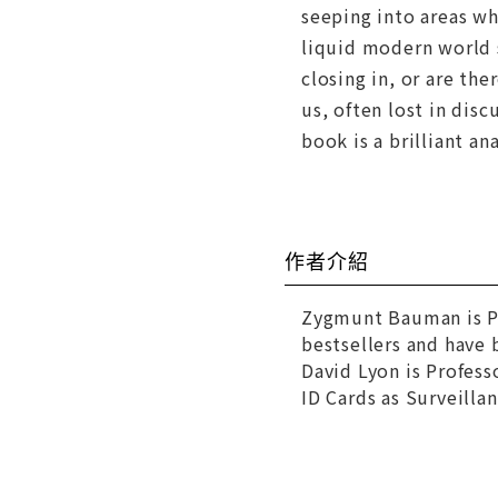
seeping into areas wh
liquid modern world 
closing in, or are th
us, often lost in dis
book is a brilliant a
作者介紹
Zygmunt Bauman is Pr
bestsellers and have 
David Lyon is Profess
ID Cards as Surveilla