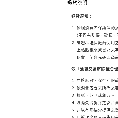
退貨說明
退貨須知：
依照消費者保護法的規
(不得有刮傷、破損、
請您以送貨廠商使用
上黏貼紙張或書寫文
退費；請您先確認商
依「通訊交易解除權合
易於腐敗、保存期限較
依消費者要求所為之客
報紙、期刊或雜誌。
經消費者拆封之影音
非以有形媒介提供之數
已拆封之個人衛生用品