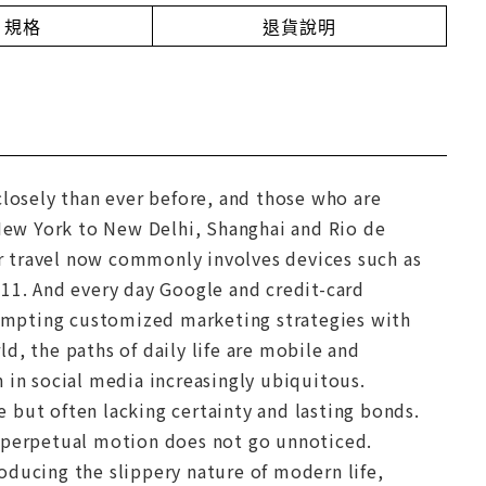
規格
退貨說明
closely than ever before, and those who are
ew York to New Delhi, Shanghai and Rio de
Air travel now commonly involves devices such as
/11. And every day Google and credit-card
prompting customized marketing strategies with
d, the paths of daily life are mobile and
 in social media increasingly ubiquitous.
 but often lacking certainty and lasting bonds.
r perpetual motion does not go unnoticed.
oducing the slippery nature of modern life,