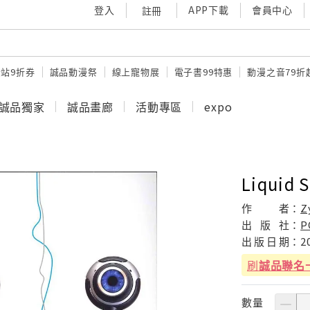
登入
APP下載
會員中心
註冊
站9折券
誠品動漫祭
線上寵物展
電子書99特惠
動漫之音79折
誠品獨家
誠品畫廊
活動專區
expo
Liquid 
作
者：
Z
出
版
社：
P
出
版
日
期：
2
刷
誠品聯名
數量