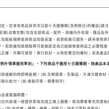
定，您享有商品貨到次日起七天猶豫期(含例假日)的權益(請
受潮)且需完整(包含全部商品、配件、原廠內外包裝、贈品及所
之包裝紙箱將退貨商品包裝妥當，若原紙箱已遺失，請另使用其
字。若原廠包裝損毀將可能被認定為已逾越檢查商品之必要程度，
品正確、外觀可接受，再行拆封，以免影響您的權利；若為產品
理例外情事適用準則」，下列商品不適用七日猶豫期，除產品本
短或解約時即將逾期。(如:生鮮蔬果、乳製品、冷凍冷藏食材、
製化給付。(如:客製印章、鋼筆刻字)
商品或電腦軟體。
位內容或一經提供即為完成之線上服務，經消費者事先同意始提
。(如:內衣褲、襪類、褲襪、刮鬍刀、除毛刀等貼身用品)