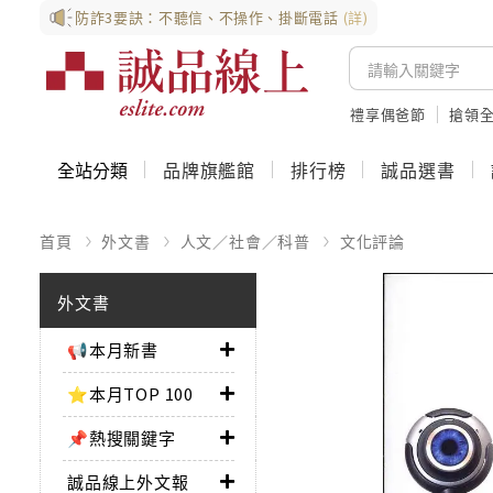
防詐3要訣：不聽信、不操作、掛斷電話
(詳)
禮享偶爸節
搶領全
全站分類
品牌旗艦館
排行榜
誠品選書
首頁
外文書
人文／社會／科普
文化評論
外文書
📢本月新書
⭐本月TOP 100
📌熱搜關鍵字
誠品線上外文報