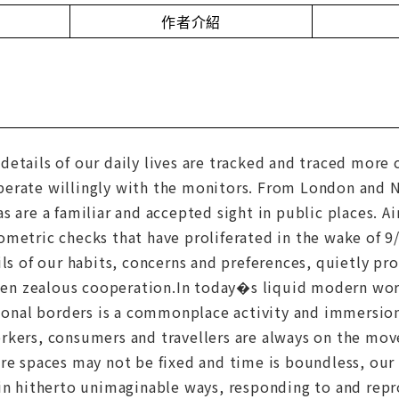
作者介紹
etails of our daily lives are tracked and traced more 
erate willingly with the monitors. From London and N
s are a familiar and accepted sight in public places. 
metric checks that have proliferated in the wake of 9
ils of our habits, concerns and preferences, quietly 
ften zealous cooperation.In today�s liquid modern worl
tional borders is a commonplace activity and immersion
kers, consumers and travellers are always on the move
ere spaces may not be fixed and time is boundless, ou
in hitherto unimaginable ways, responding to and repr