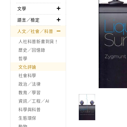
文學
語言／檢定
人文／社會／科普
人社科普新書到貨！
歷史／回憶錄
哲學
文化評論
社會科學
政治／法律
教育／學習
資訊／工程／AI
科學與科普
生態環保
動物