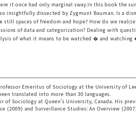
ere it once had only marginal sway.In this book the su
so insightfully dissected by Zygmunt Bauman. Is a d
ere still spaces of freedom and hope? How do we realiz
cussions of data and categorization? Dealing with quest
nalysis of what it means to be watched � and watching 
ofessor Emeritus of Sociology at the University of Le
been translated into more than 30 languages.
or of Sociology at Queen's University, Canada. His pre
nce
(2009) and
Surveillance Studies: An Overview
(2007