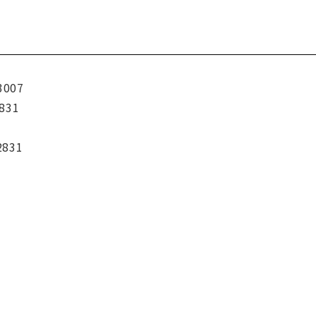
3007
831
2831