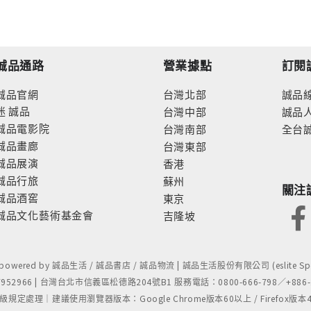
誠品通路
營業據點
訂閱
誠品官網
台灣北部
誠品
迷
誠品
台灣中部
誠品
誠品電影院
台灣南部
全台
誠品畫廊
台灣東部
誠品展演
香港
誠品行旅
蘇州
關注
誠品酒窖
東京
誠品文化藝術基金會
吉隆坡
- powered by 誠品生活 / 誠品書店 / 誠品物流 | 誠品生活股份有限公司 (eslite Spect
52966 | 台灣台北市信義區松德路204號B1 服務電話：0800-666-798／+886-2-
處理｜建議使用瀏覽器版本：Google Chrome版本60以上 / Firefox版本48以上