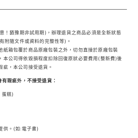
注意！猶豫期非試用期)，辦理退貨之商品必須是全新狀態
有附隨文件或資料的完整性等)。
他紙箱包覆於商品原廠包裝之外，切勿直接於原廠包裝
本公司得依毀損程度扣除回復原狀必要費用(整新費)後
瑕疵，本公司接受退貨。
身有瑕疵外，不接受退貨：
蛋糕)
供。(如:電子書)