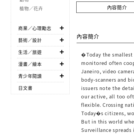
內容簡介
植物／花卉
商業／心理勵志
內容簡介
藝術／設計
生活／旅遊
�Today the smallest d
monitored often coop
漫畫／繪本
Janeiro, video camera
青少年閱讀
body-scanners and bio
issuers note the deta
日文書
our active, all too o
flexible. Crossing na
Today�s citizens, wor
But in this world wh
Surveillance spreads 