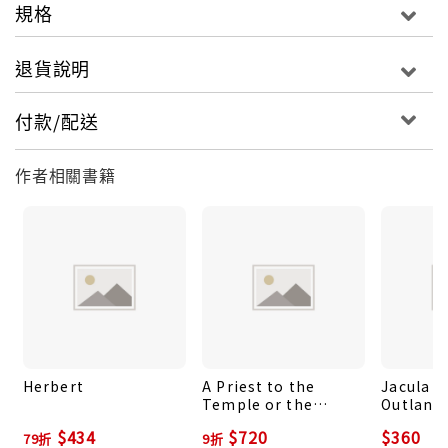
規格
退貨說明
付款/配送
作者相關書籍
Herbert
A Priest to the
Jacula 
Temple or the
Outland
Country Parson:
Proverb
$434
$720
$360
79折
9折
With Selected Poems
Sentence