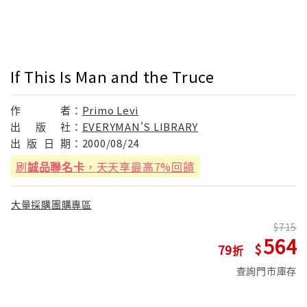
If This Is Man and the Truce
作
者：
Primo Levi
出
版
社：
EVERYMAN'S LIBRARY
出
版
日
期：
2000/08/24
刷
誠品聯名卡
，天天享最高7%回饋
大量採購團購專區
715
564
79
查詢門市庫存