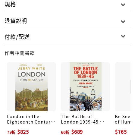
規格
退貨說明
付款/配送
作者相關書籍
London in the
The Battle of
Be See D
Eighteenth Century:
London 1939-45:
of Huma
A Great and
Endurance, Heroism
Leaders
$825
$689
$765
79折
66折
Monstrous Thing
and Frailty Under