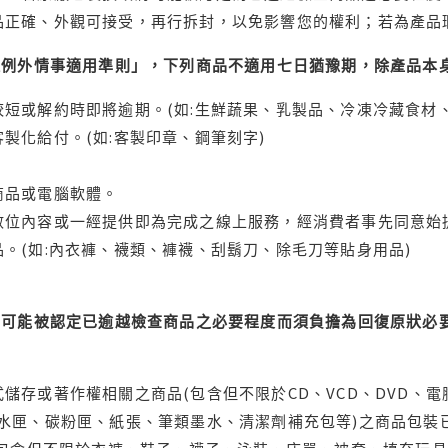
品正確、外觀可接受，再行拆封，以免影響您的權利；若為產品
理例外情事適用準則」，下列商品不適用七日猶豫期，除產品本
短或解約時即將逾期。(如:生鮮蔬果、乳製品、冷凍冷藏食材、
製化給付。(如:客製印章、鋼筆刻字)
商品或電腦軟體。
位內容或一經提供即為完成之線上服務，經消費者事先同意始提
。(如:內衣褲、襪類、褲襪、刮鬍刀、除毛刀等貼身用品)
可能被認定已逾越檢查商品之必要程度而須負擔為回復原狀必要
儲存或著作權相關之商品(包含但不限於CD、VCD、DVD、電
水匣、碳粉匣、紙張、筆類墨水、清潔劑補充包等)之商品包裝已