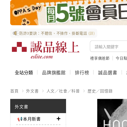
防詐3要訣：不聽信、不操作、掛斷電話
(詳)
禮享偶爸節
今日
全站分類
品牌旗艦館
排行榜
誠品選書
首頁
外文書
人文／社會／科普
歷史／回憶錄
外文書
📢本月新書