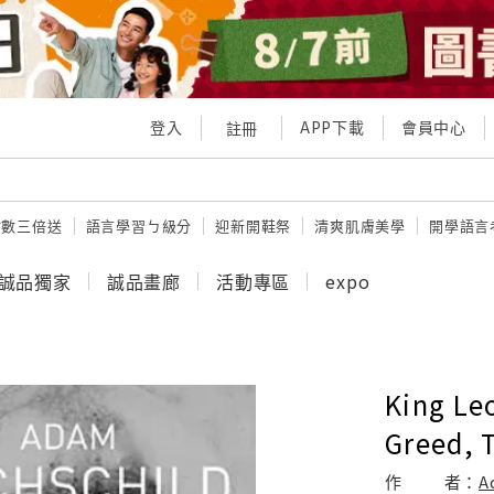
登入
APP下載
會員中心
註冊
點數三倍送
語言學習ㄅ級分
迎新開鞋祭
清爽肌膚美學
開學語言
誠品獨家
誠品畫廊
活動專區
expo
King Leo
Greed, 
作
者：
A