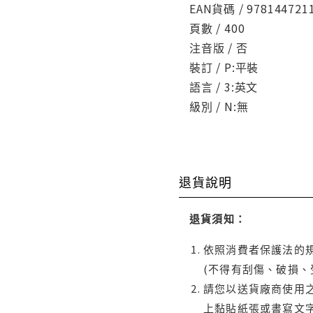
EAN貨碼 / 978144721
頁數 / 400
注音版 / 否
裝訂 / P:平裝
語言 / 3:英文
級別 / N:無
退貨說明
退貨須知：
依照消費者保護法的規
(不得有刮傷、破損、
請您以送貨廠商使用
上黏貼紙張或書寫文