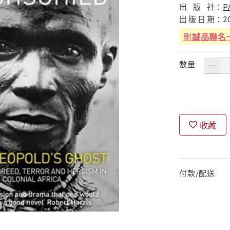
出
版
社：
P
出
版
日
期：
2
刷
誠品聯名
數量
收藏
付款/配送