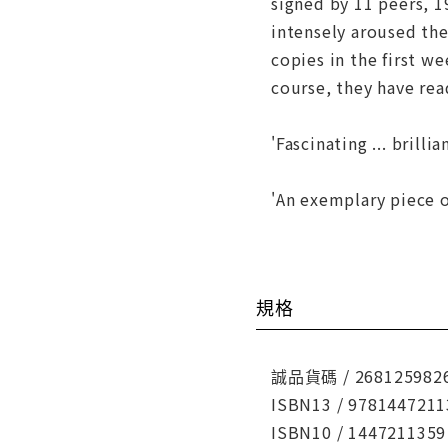
signed by 11 peers, 1
intensely aroused the
copies in the first w
course, they have rea
'Fascinating ... brill
'An exemplary piece o
規格
誠品貨碼 / 268125982
ISBN13 / 9781447211
ISBN10 / 1447211359