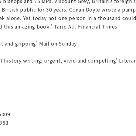
9 bishops and 75 MPs. Viscount Grey, Britain's foreign 
 British public for 30 years. Conan Doyle wrote a pam
eek alone. Yet today not one person in a thousand could
d this amazing book.' Tariq Ali, Financial Times
iant and gripping' Mail on Sunday
f history writing: urgent, vivid and compelling' Litera
6009
358