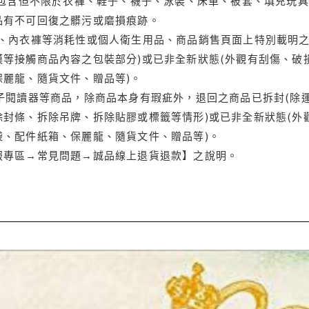
(包含但不限於衣褲、鞋子、襪子、泳裝、床單、被套、填充玩具
品有不可回復之髒污或磨損痕跡。
品、內衣褲等消耗性或個人衛生用品、商品銷售頁面上特別載明之
等接觸商品內容之包裝部分)或已非全新狀態(外觀有刮傷、破
保麗龍、隨貨文件、贈品等)。
電子閱讀器等商品，除商品本身有瑕疵外，退回之商品已拆封(除
封條、拆除吊牌、拆除貼膠或標籤等情形)或已非全新狀態(外
袋、配件紙箱、保麗龍、隨貨文件、贈品等)。
服專區→常見問題→誠品線上退貨退款】之說明。