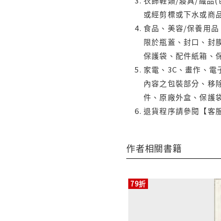
衣飾鞋類/寢具/織品
或經剪標或下水或商
食品、美容/保養用
限於瓶蓋、封口、封膜
保護袋、配件紙箱、
家電、3C、畫作、
內容之包裝部分、移除
件、原廠外盒、保護
退貨程序請參閱【客
作者相關書籍
79折