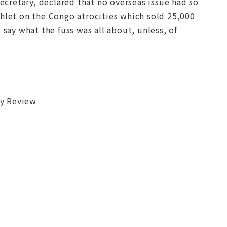
secretary, declared that no overseas issue had so
phlet on the Congo atrocities which sold 25,000
 say what the fuss was all about, unless, of
ry Review