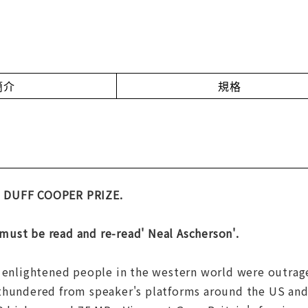
簡介
規格
 DUFF COOPER PRIZE.
k must be read and re-read' Neal Ascherson'.
 enlightened people in the western world were outraged
thundered from speaker's platforms around the US and