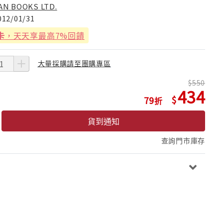
AN BOOKS LTD.
012/01/31
卡
，天天享最高7%回饋
大量採購請至團購專區
550
434
79
貨到通知
查詢門市庫存