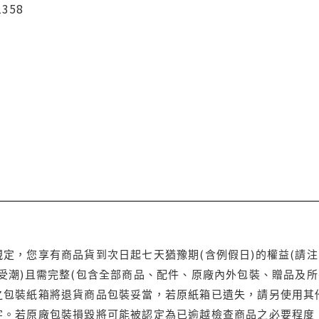
1358
定，您享有商品貨到次日起七天猶豫期(含例假日)的權益(請
受潮)且需完整(包含全部商品、配件、原廠內外包裝、贈品及所
之包裝紙箱將退貨商品包裝妥當，若原紙箱已遺失，請另使用其
字。若原廠包裝損毀將可能被認定為已逾越檢查商品之必要程度，