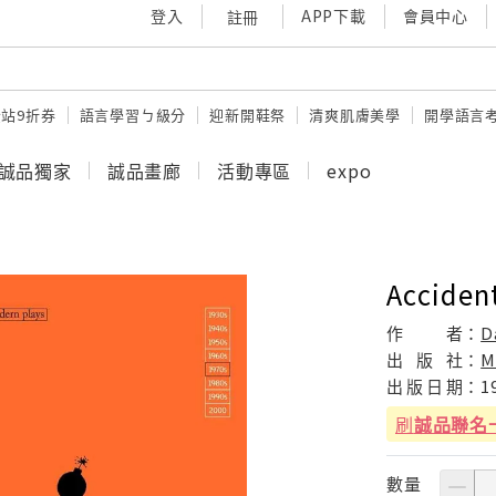
登入
APP下載
會員中心
註冊
站9折券
語言學習ㄅ級分
迎新開鞋祭
清爽肌膚美學
開學語言
誠品獨家
誠品畫廊
活動專區
expo
Accident
作
者：
D
出
版
社：
M
出
版
日
期：
1
刷
誠品聯名
數量