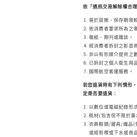
依「通訊交易解除權合
易於腐敗、保存期限較
依消費者要求所為之客
報紙、期刊或雜誌。
經消費者拆封之影音
非以有形媒介提供之數
已拆封之個人衛生用品
國際航空客運服務。
若您退貨時有下列情形，
定是否要退貨：
以數位或電磁紀錄形式
耗材(包含但不限於墨
衣飾鞋類/寢具/織品
或經剪標或下水或商