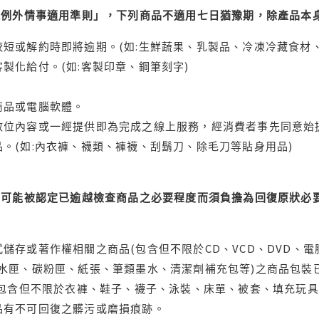
理例外情事適用準則」，下列商品不適用七日猶豫期，除產品本
短或解約時即將逾期。(如:生鮮蔬果、乳製品、冷凍冷藏食材、
製化給付。(如:客製印章、鋼筆刻字)
商品或電腦軟體。
位內容或一經提供即為完成之線上服務，經消費者事先同意始提
。(如:內衣褲、襪類、褲襪、刮鬍刀、除毛刀等貼身用品)
可能被認定已逾越檢查商品之必要程度而須負擔為回復原狀必要
儲存或著作權相關之商品(包含但不限於CD、VCD、DVD、電
水匣、碳粉匣、紙張、筆類墨水、清潔劑補充包等)之商品包裝已
(包含但不限於衣褲、鞋子、襪子、泳裝、床單、被套、填充玩具
品有不可回復之髒污或磨損痕跡。