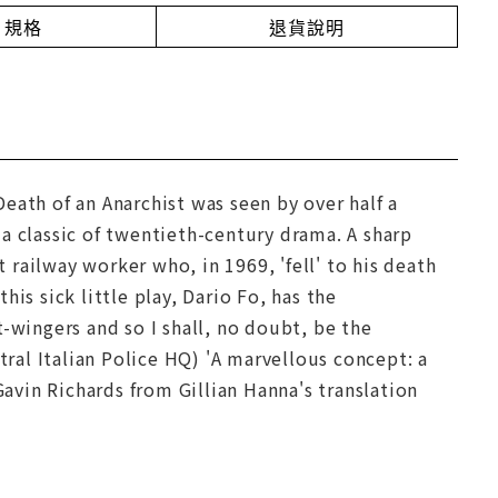
規格
退貨說明
 Death of an Anarchist was seen by over half a
a classic of twentieth-century drama. A sharp
t railway worker who, in 1969, 'fell' to his death
is sick little play, Dario Fo, has the
-wingers and so I shall, no doubt, be the
tral Italian Police HQ) 'A marvellous concept: a
Gavin Richards from Gillian Hanna's translation