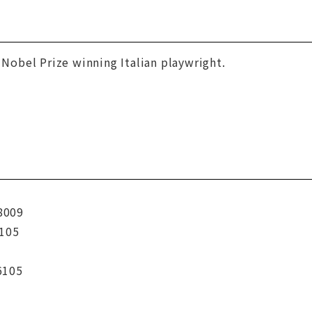
 Nobel Prize winning Italian playwright.
8009
105
6105