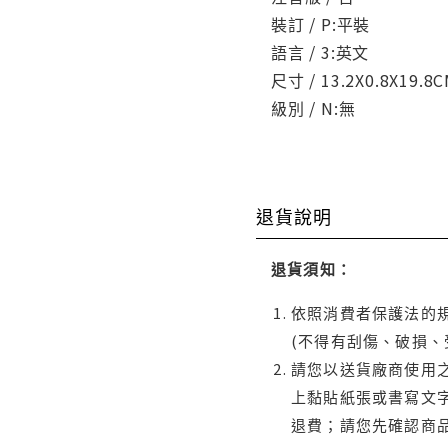
裝訂 / P:平裝
語言 / 3:英文
尺寸 / 13.2X0.8X19.8
級別 / N:無
退貨說明
退貨須知：
依照消費者保護法的規
(不得有刮傷、破損、
請您以送貨廠商使用
上黏貼紙張或書寫文
退費；請您先確認商