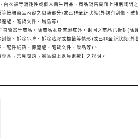
品、內衣褲等消耗性或個人衛生用品、商品銷售頁面上特別載明之
等接觸商品內容之包裝部分)或已非全新狀態(外觀有刮傷、破
保麗龍、隨貨文件、贈品等)。
電子閱讀器等商品，除商品本身有瑕疵外，退回之商品已拆封(除
封條、拆除吊牌、拆除貼膠或標籤等情形)或已非全新狀態(外
袋、配件紙箱、保麗龍、隨貨文件、贈品等)。
服專區→常見問題→誠品線上退貨退款】之說明。