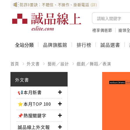
防詐3要訣：不聽信、不操作、掛斷電話
(詳)
禮享偶爸節
搶領全
全站分類
品牌旗艦館
排行榜
誠品選書
首頁
外文書
藝術／設計
戲劇／舞蹈／表演
外文書
📢本月新書
⭐本月TOP 100
📌熱搜關鍵字
誠品線上外文報