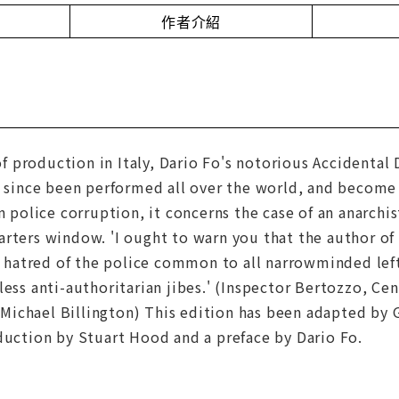
作者介紹
 of production in Italy, Dario Fo's notorious Accidental
s since been performed all over the world, and become 
n police corruption, it concerns the case of an anarchis
rters window. 'I ought to warn you that the author of th
al hatred of the police common to all narrowminded left
less anti-authoritarian jibes.' (Inspector Bertozzo, Cen
' (Michael Billington) This edition has been adapted by 
duction by Stuart Hood and a preface by Dario Fo.