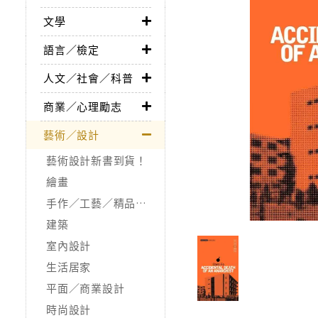
文學
語言／檢定
人文／社會／科普
商業／心理勵志
藝術／設計
藝術設計新書到貨！
繪畫
手作／工藝／精品收藏
建築
室內設計
生活居家
平面／商業設計
時尚設計